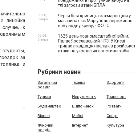
повідомляють про гучний вибух на
тлі загрози атаки БПЛА
начительно
09:00,
Черги біля криниць і захмарні ціни у
Вчора
же линейка
магазинах: як Маріуполь переживає
нову водну кризу, - ФОТО
случае, к
еодолимым
08:54,
1625 день повномасштабної війни.
Вчора
Палає Ярославський НПЗ. У Києві
триває ліквідація наслідків російської
 студенты,
атаки на українські логістичні хаби
поездок за
 топлива и
Рубрики новин
Загальний
Техніка
Здоров'я
розділ
Туризм
Нерухомість
Транспорт
Будівництво
Відпочинок
Розваги
Бізнес
Меблі
Спорт
Жіночий
Інтернет
Культура
розділ