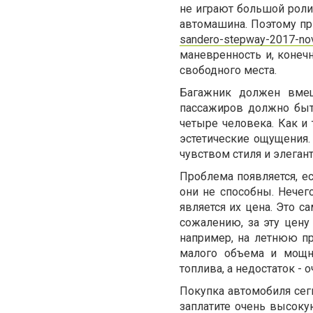
не играют большой роли,
автомашина. Поэтому пр
sandero-stepway-2017-nov
маневренность и, конеч
свободного места.
Багажник должен вмещ
пассажиров должно быть
четыре человека. Как и
эстетические ощущения.
чувством стиля и элегант
Проблема появляется, ес
они не способны. Нече
является их цена. Это 
сожалению, за эту цену
например, на летнюю пр
малого объема и мощно
топлива, а недостаток - 
Покупка автомобиля сегм
заплатите очень высоку