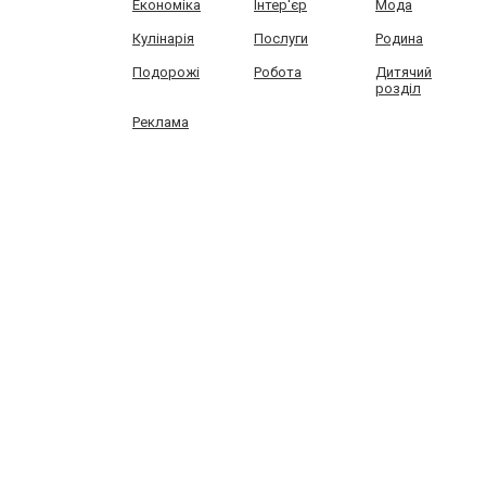
Економіка
Інтер'єр
Мода
Кулінарія
Послуги
Родина
Подорожі
Робота
Дитячий
розділ
Реклама