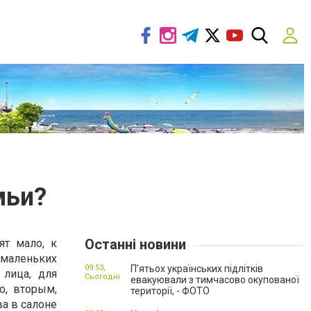
мьи?
Останні новини
ят мало, к
 маленьких
09:53,
П’ятьох українських підлітків
 лица, для
Сьогодні
евакуювали з тимчасово окупованої
о, вторым,
території, - ФОТО
а в салоне