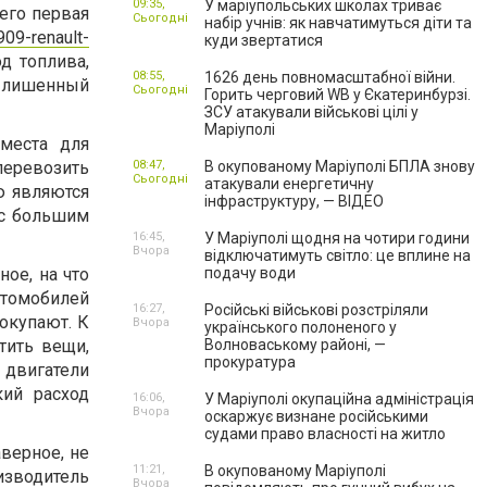
09:35,
У маріупольських школах триває
его первая
Сьогодні
набір учнів: як навчатимуться діти та
909-renault-
куди звертатися
д топлива,
08:55,
1626 день повномасштабної війни.
о лишенный
Сьогодні
Горить черговий WB у Єкатеринбурзі.
ЗСУ атакували військові цілі у
Маріуполі
места для
перевозить
08:47,
В окупованому Маріуполі БПЛА знову
Сьогодні
атакували енергетичну
ю являются
інфраструктуру, — ВІДЕО
 с большим
16:45,
У Маріуполі щодня на чотири години
Вчора
відключатимуть світло: це вплине на
ое, на что
подачу води
втомобилей
16:27,
Російські військові розстріляли
окупают. К
Вчора
українського полоненого у
тить вещи,
Волноваському районі, —
прокуратура
 двигатели
кий расход
16:06,
У Маріуполі окупаційна адміністрація
Вчора
оскаржує визнане російськими
судами право власності на житло
аверное, не
11:21,
В окупованому Маріуполі
изводитель
Вчора