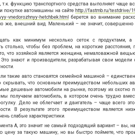
 т.к. функцию транспортного средства выполняет чаще вс
и покупке автомашины на сайте
http://fastmb.ru/testdrive/1
yy-vnedorozhnyy-hetchbek.html
берется во внимание расхо
но же, внешний вид. Маленький – не значит, совершенн
ать как минимум несколько сеток с продуктами, а 
 столько, чтобы без проблем, на короткие расстояния, 
 то, что хозяйкой является женщина, немаловажной вещь
 Это знают и производители, разрабатывая свои модели
ности.
ли такие авто становятся семейной машиной – единственн
го скрывать, что основным преимуществом небольших а
самые дешевые автомобили на рынке, поэтому их охотно п
 мы получаем автомобиль, в котором очень трудно вмес
огулку. Дело не облегчает и двигатель – чаще всего это
сти. В результате этого преимуществом является низ
очень слабые характеристики.
ента А, это значит не самый подходящий вариант – вы, н
ю цену за такую машину, но вы быстро поймете, что про