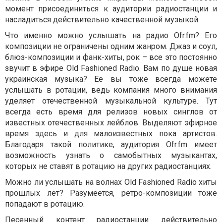
момент присоединиться к аудитории радиостанции и
насладиться действительно качественной музыкой.
Что именно можно услышать на радио Ofr.fm? Его
композиции не ограничены одним жанром. Джаз и соул,
блюз-композиции и фанк-хиты, рок – все это постоянно
звучит в эфире Old Fashioned Radio. Вам по душе новая
украинская музыка? Ее вы тоже всегда можете
услышать в ротации, ведь компания много внимания
уделяет отечественной музыкальной культуре. Тут
всегда есть время для релизов новых синглов от
известных отечественных лейблов. Выделяют эфирное
время здесь и для малоизвестных пока артистов.
Благодаря такой политике, аудитория Ofr.fm имеет
возможность узнать о самобытных музыкантах,
которых не ставят в ротацию на других радиостанциях.
Можно ли услышать на волнах Old Fashioned Radio хиты
прошлых лет? Разумеется, ретро-композиции тоже
попадают в ротацию.
Песенный контент радиостанции действительно