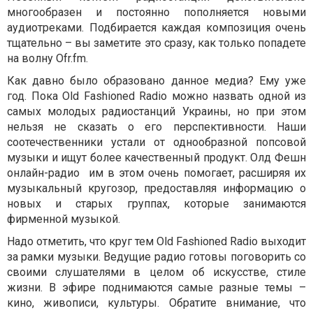
многообразен и постоянно пополняется новыми
аудиотреками. Подбирается каждая композиция очень
тщательно – вы заметите это сразу, как только попадете
на волну Ofr.fm.
Как давно было образовано данное медиа? Ему уже
год. Пока Old Fashioned Radio можно назвать одной из
самых молодых радиостанций Украины, но при этом
нельзя не сказать о его перспективности. Наши
соотечественники устали от однообразной попсовой
музыки и ищут более качественный продукт. Олд Фешн
онлайн-радио им в этом очень помогает, расширяя их
музыкальный кругозор, предоставляя информацию о
новых и старых группах, которые занимаются
фирменной музыкой.
Надо отметить, что круг тем Old Fashioned Radio выходит
за рамки музыки. Ведущие радио готовы поговорить со
своими слушателями в целом об искусстве, стиле
жизни. В эфире поднимаются самые разные темы –
кино, живописи, культуры. Обратите внимание, что