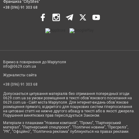
Франшиза "CitySites"
+38 (096) 91 303 68
Віримо в повернення до Маріуполя
info@0629.com.ua
Журналисты сайта
+38 (096) 91 303 68
Допускається цитування матеріалів без отримання попередньої згоди
0629.com.ua за умови розміщення в тексті обов'язкового посилання на
0629.com.ua - Сайт міста Маріуполя. Для інтернет-видань обов'язкове
розміщення прямого, відкритого для пошукових систем гіперпосилання
на цитовані статті не нижче другого абзацу в тексті або в якості джерела.
Порушення виняткових прав переслідується Законом.
Матеріали з плашками "Новини компаній", "Промо", "Партнерський
матеріал", "Партнерський спецпроєкт", "Політичні новини", "Пресреліз",
"PR", "Офіційно", "Політична реклама" публікуються на правах реклами.