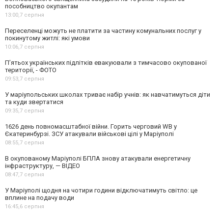
пособництво окупантам
13:00,
7 серпня
Переселенці можуть не платити за частину комунальних послуг у
покинутому житлі: які умови
10:06,
7 серпня
П’ятьох українських підлітків евакуювали з тимчасово окупованої
території, - ФОТО
09:53,
7 серпня
У маріупольських школах триває набір учнів: як навчатимуться діти
та куди звертатися
09:35,
7 серпня
1626 день повномасштабної війни. Горить черговий WB у
Єкатеринбурзі. ЗСУ атакували військові цілі у Маріуполі
08:55,
7 серпня
В окупованому Маріуполі БПЛА знову атакували енергетичну
інфраструктуру, — ВІДЕО
08:47,
7 серпня
У Маріуполі щодня на чотири години відключатимуть світло: це
вплине на подачу води
16:45,
6 серпня