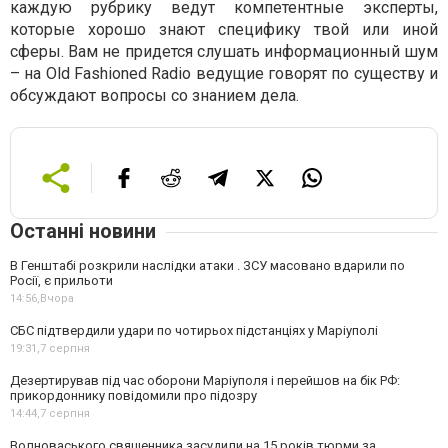
каждую рубрику ведут компетентные эксперты,
которые хорошо знают специфику твой или иной
сферы. Вам не придется слушать информационный шум
– на Old Fashioned Radio ведущие говорят по существу и
обсуждают вопросы со знанием дела.
Останні новини
В Генштабі розкрили наслідки атаки . ЗСУ масовано вдарили по
Росії, є прильоти
14:56,
Вчора
СБС підтвердили удари по чотирьох підстанціях у Маріуполі
19:31,
7 серпня
Дезертирував під час оборони Маріуполя і перейшов на бік РФ:
прикордоннику повідомили про підозру
14:44,
7 серпня
Волноваського священника засудили на 15 років тюрми за