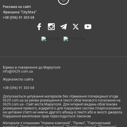
Реклама на сайті
Франшиза "CitySites"
+38 (096) 91 303 68
Віримо в повернення до Маріуполя
info@0629.com.ua
Журналисты сайта
+38 (096) 91 303 68
Допускається цитування матеріалів без отримання попередньої згоди
0629.com.ua за умови розміщення в тексті обов'язкового посилання на
0629.com.ua - Сайт міста Маріуполя. Для інтернет-видань обов'язкове
розміщення прямого, відкритого для пошукових систем гіперпосилання
на цитовані статті не нижче другого абзацу в тексті або в якості джерела.
Порушення виняткових прав переслідується Законом.
Матеріали з плашками "Новини компаній", "Промо", "Партнерський