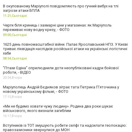
В окупованому Маріуполі повідомляють про гучний вибух на тлі
загрози атаки БПЛА
11:21,
Сьогодні
Черги біля криниць і захмарні ціни у магазинах: як Маріуполь
переживає нову водну кризу, - ФОТО
09:00,
Сьогодні
1625 день повномасштабної війни. Палає Ярославський НПЗ. У Києві
триває ліквідація наслідків російської атаки на українські логістичні
хаби
08:54,
Сьогодні
"Птахи Одіна" оприлюднили доти неопубліковані кадри бойової
роботи, - ВІДЕО
20:54,
Вчора
Маріуполець Андрій Бєдняков зіграє тата Петрика П’яточкина у
новому українському фільмі, - ФОТО
17:15,
Вчора
«Ми не будемо ховати чужу людину». Родина два роки шукає
військового, якого визнали загиблим
16:17,
Вчора
Вступників із ТОТ змушують робити селфі та надсилати геолокацію:
правозахисники звернулися до МОН