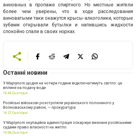
виновных в пропаже спиртного. Но местные жители
более чем уверены, что в ходе расследования
виноватыми таки окажутся крысы-алкоголики, которые
зубами открывали бутылки и напившись жидкости
спокойно спали в своих норках.
Останні новини
У Маріуполі щодня на чотири години відключатимуть світло: це
вплине на подачу води
16:45,
Сьогодні
Російські військові розстріляли українського полоненого у
Волноваському районі, — прокуратура
16:27,
Сьогодні
У Маріуполі окупаційна адміністрація оскаржує визнане російськими
судами право власності на житло
16:06,
Сьогодні