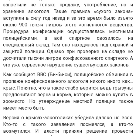
запретили не только продажу, употребление, но и
хранение алкоголя. Такие правила «сухого закона»
вступили в силу год назад и за это время было изъято
около 900 тысяч литров этого «огненного» вещества.
Процедура конфискации осуществлялась местными
полицейскими, а всё спиртное свозилось на
специальный склад. Там оно находилось под охраной и
защитой полиции. Однако при проверке на складе не
досчитали тысячи литров конфискованного спиртного. А
это уже серьезное нарушение существующих законов.
Как сообщает BBC (Би-би-си), полицейские обвинили в
пропаже конфискованного алкоголя никого иного как…
крыс. Понятно, что в такое слабо верится, ведь грызуны
предпочитают зерна и корма, которые можно купить в
зоомисто
. Но утверждение местной полиции также
имеет место быть.
Версия о крысах-алкоголиках убедила далеко не всех.
Кто-то с такого заявления посмеялся, а кто-то
возмутился. И власти приняли решение провести