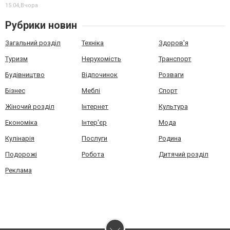
15:04,
Вчора
Рубрики новин
Загальний розділ
Техніка
Здоров'я
Туризм
Нерухомість
Транспорт
Будівництво
Відпочинок
Розваги
Бізнес
Меблі
Спорт
Жіночий розділ
Інтернет
Культура
Економіка
Інтер'єр
Мода
Кулінарія
Послуги
Родина
Подорожі
Робота
Дитячий розділ
Реклама