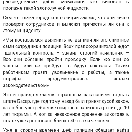
расследование, дабы разъяснить кто виновен в
пропаже такой злополучной жидкости.
Сам же глава городской полиции заявил, что они лично
проверят сотрудников и выяснят причастны ли они к
этому инциденту.
«Мы постараемся выяснить не выпили ли это спиртное
сами сотрудники полиции. Всех правоохранителей ждет
тщательный контроль. – заявил строгий начальник. –
Все они обязаны пройти проверку. Если же они её
завалят или не пройдут, то будут наказаны. Таким
работникам грозит увольнение с работы, а также
штрафы, предусмотренные новым
законодательством».
Это и правда является страшным наказанием, ведь в
штате Бахар, где год тому назад был принят сухой закон,
за любое употребление спиртных напитков грозит до 10
лет тюрьмы. А вот за незаконное хранение алкоголя в
штате уже арестовано близко 40 тысяч человек.
Уже в скором времени шеф полиции обещает найти