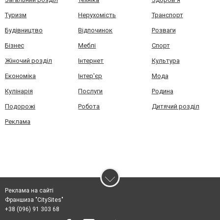
Туризм
Нерухомість
Транспорт
Будівництво
Відпочинок
Розваги
Бізнес
Меблі
Спорт
Жіночий розділ
Інтернет
Культура
Економіка
Інтер'єр
Мода
Кулінарія
Послуги
Родина
Подорожі
Робота
Дитячий розділ
Реклама
Реклама на сайті
Франшиза "CitySites"
+38 (096) 91 303 68