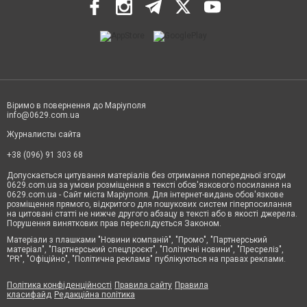
Віримо в повернення до Маріуполя
info@0629.com.ua
Журналисты сайта
+38 (096) 91 303 68
Допускається цитування матеріалів без отримання попередньої згоди
0629.com.ua за умови розміщення в тексті обов'язкового посилання на
0629.com.ua - Сайт міста Маріуполя. Для інтернет-видань обов'язкове
розміщення прямого, відкритого для пошукових систем гіперпосилання
на цитовані статті не нижче другого абзацу в тексті або в якості джерела.
Порушення виняткових прав переслідується Законом.
Матеріали з плашками "Новини компаній", "Промо", "Партнерський
матеріал", "Партнерський спецпроєкт", "Політичні новини", "Пресреліз",
"PR", "Офіційно", "Політична реклама" публікуються на правах реклами.
Політика конфіденційності
Правила сайту
Правила
класифайд
Редакційна політика