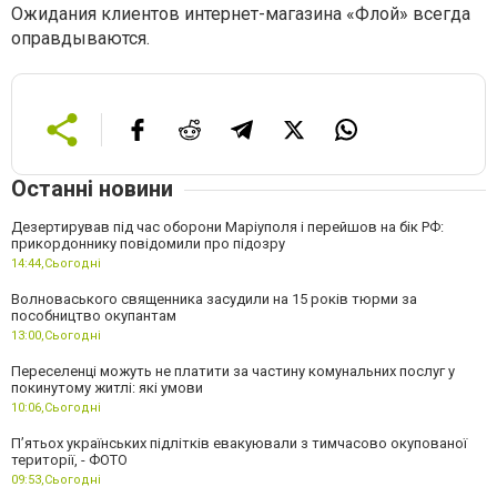
Ожидания клиентов интернет-магазина «Флой» всегда
оправдываются.
Останні новини
Дезертирував під час оборони Маріуполя і перейшов на бік РФ:
прикордоннику повідомили про підозру
14:44,
Сьогодні
Волноваського священника засудили на 15 років тюрми за
пособництво окупантам
13:00,
Сьогодні
Переселенці можуть не платити за частину комунальних послуг у
покинутому житлі: які умови
10:06,
Сьогодні
П’ятьох українських підлітків евакуювали з тимчасово окупованої
території, - ФОТО
09:53,
Сьогодні