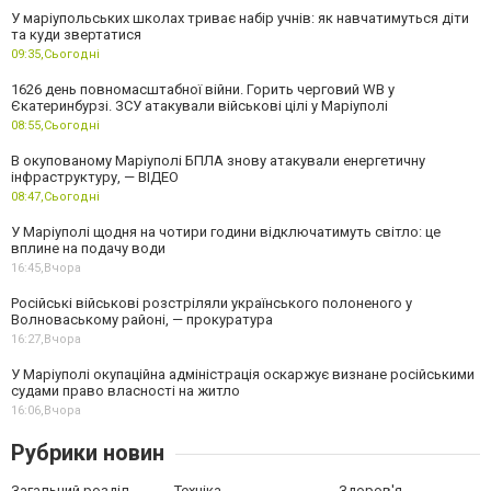
У маріупольських школах триває набір учнів: як навчатимуться діти
та куди звертатися
09:35,
Сьогодні
1626 день повномасштабної війни. Горить черговий WB у
Єкатеринбурзі. ЗСУ атакували військові цілі у Маріуполі
08:55,
Сьогодні
В окупованому Маріуполі БПЛА знову атакували енергетичну
інфраструктуру, — ВІДЕО
08:47,
Сьогодні
У Маріуполі щодня на чотири години відключатимуть світло: це
вплине на подачу води
16:45,
Вчора
Російські військові розстріляли українського полоненого у
Волноваському районі, — прокуратура
16:27,
Вчора
У Маріуполі окупаційна адміністрація оскаржує визнане російськими
судами право власності на житло
16:06,
Вчора
Рубрики новин
Загальний розділ
Техніка
Здоров'я