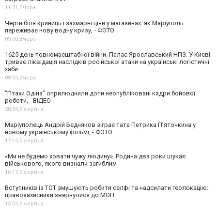
11:21,
Вчора
Черги біля криниць і захмарні ціни у магазинах: як Маріуполь
переживає нову водну кризу, - ФОТО
09:00,
Вчора
1625 день повномасштабної війни. Палає Ярославський НПЗ. У Києві
триває ліквідація наслідків російської атаки на українські логістичні
хаби
08:54,
Вчора
"Птахи Одіна" оприлюднили доти неопубліковані кадри бойової
роботи, - ВІДЕО
20:54,
5 серпня
Маріуполець Андрій Бєдняков зіграє тата Петрика П’яточкина у
новому українському фільмі, - ФОТО
17:15,
5 серпня
«Ми не будемо ховати чужу людину». Родина два роки шукає
військового, якого визнали загиблим
16:17,
5 серпня
Вступників із ТОТ змушують робити селфі та надсилати геолокацію:
правозахисники звернулися до МОН
15:04,
5 серпня