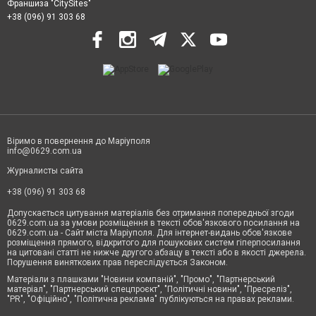
Франшиза "CitySites"
+38 (096) 91 303 68
Віримо в повернення до Маріуполя
info@0629.com.ua
Журналисты сайта
+38 (096) 91 303 68
Допускається цитування матеріалів без отримання попередньої згоди
0629.com.ua за умови розміщення в тексті обов'язкового посилання на
0629.com.ua - Сайт міста Маріуполя. Для інтернет-видань обов'язкове
розміщення прямого, відкритого для пошукових систем гіперпосилання
на цитовані статті не нижче другого абзацу в тексті або в якості джерела.
Порушення виняткових прав переслідується Законом.
Матеріали з плашками "Новини компаній", "Промо", "Партнерський
матеріал", "Партнерський спецпроєкт", "Політичні новини", "Пресреліз",
"PR", "Офіційно", "Політична реклама" публікуються на правах реклами.