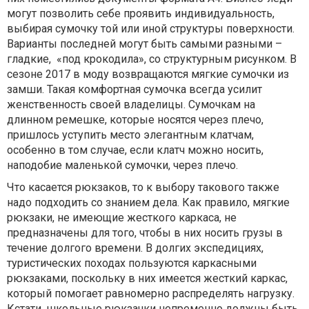
могут позволить себе проявить индивидуальность,
выбирая сумочку той или иной структуры поверхности.
Варианты последней могут быть самыми разными –
гладкие, «под крокодила», со структурным рисунком. В
сезоне 2017 в моду возвращаются мягкие сумочки из
замши. Такая комфортная сумочка всегда усилит
женственность своей владелицы. Сумочкам на
длинном ремешке, которые носятся через плечо,
пришлось уступить место элегантным клатчам,
особенно в том случае, если клатч можно носить,
наподобие маленькой сумочки, через плечо.
Что касается рюкзаков, то к выбору такового также
надо подходить со знанием дела. Как правило, мягкие
рюкзаки, не имеющие жесткого каркаса, не
предназначены для того, чтобы в них носить грузы в
течение долгого времени. В долгих экспедициях,
туристических походах пользуются каркасными
рюкзаками, поскольку в них имеется жесткий каркас,
который помогает равномерно распределять нагрузку.
Кстати, школьные рюкзачки непременно должны быть