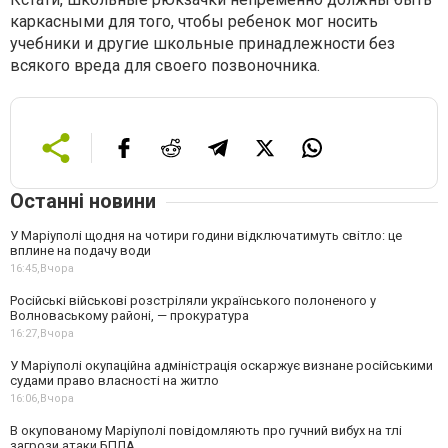
каркасными для того, чтобы ребенок мог носить
учебники и другие школьные принадлежности без
всякого вреда для своего позвоночника.
Останні новини
У Маріуполі щодня на чотири години відключатимуть світло: це
вплине на подачу води
16:45,
Вчора
Російські військові розстріляли українського полоненого у
Волноваському районі, — прокуратура
16:27,
Вчора
У Маріуполі окупаційна адміністрація оскаржує визнане російськими
судами право власності на житло
16:06,
Вчора
В окупованому Маріуполі повідомляють про гучний вибух на тлі
загрози атаки БПЛА