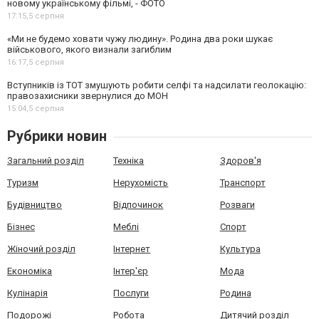
новому українському фільмі, - ФОТО
17:15,
5 серпня
«Ми не будемо ховати чужу людину». Родина два роки шукає
військового, якого визнали загиблим
16:17,
5 серпня
Вступників із ТОТ змушують робити селфі та надсилати геолокацію:
правозахисники звернулися до МОН
15:04,
5 серпня
Рубрики новин
Загальний розділ
Техніка
Здоров'я
Туризм
Нерухомість
Транспорт
Будівництво
Відпочинок
Розваги
Бізнес
Меблі
Спорт
Жіночий розділ
Інтернет
Культура
Економіка
Інтер'єр
Мода
Кулінарія
Послуги
Родина
Подорожі
Робота
Дитячий розділ