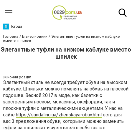
П
Погода
Головна
Бізнес новини
Элегантные туфли на низком каблуке
вместо шпилек
Элегантные туфли на низком каблуке вместо
шпилек
Жіночий розділ
Элегантный стиль не всегда требует обуви на высоком
каблуке. Шпильки можно поменять на обувь на плоской
подошве. Весной 2017 в моде, как балетки с
заостренным носком, мокасины, оксфордки, так и
плоские туфли с металлическими акцентами. У нас на
сайте
https://sandalino.ua/zhenskaya-obuv.html
есть для
вас 3 предложения обуви, которыми можно заменить
туфли на шпильках и чувствовать себя так же