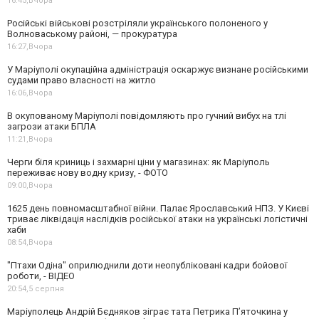
16:45,
Вчора
Російські військові розстріляли українського полоненого у
Волноваському районі, — прокуратура
16:27,
Вчора
У Маріуполі окупаційна адміністрація оскаржує визнане російськими
судами право власності на житло
16:06,
Вчора
В окупованому Маріуполі повідомляють про гучний вибух на тлі
загрози атаки БПЛА
11:21,
Вчора
Черги біля криниць і захмарні ціни у магазинах: як Маріуполь
переживає нову водну кризу, - ФОТО
09:00,
Вчора
1625 день повномасштабної війни. Палає Ярославський НПЗ. У Києві
триває ліквідація наслідків російської атаки на українські логістичні
хаби
08:54,
Вчора
"Птахи Одіна" оприлюднили доти неопубліковані кадри бойової
роботи, - ВІДЕО
20:54,
5 серпня
Маріуполець Андрій Бєдняков зіграє тата Петрика П’яточкина у