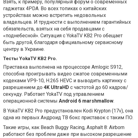
Взять, к примеру, популярный форум о современных
гаджетах 4PDA. Во всех топиках о китайских
устройствах можно встретить недовольных
владельцев. И трудности с выполнением гарантийных
обязательств, взятых на себя продавцами с
«поднебесной». Ситуация с YokaTV KB2 Pro обещает
быть другой, благодаря официальному сервисному
центру в Украине.
Тесты YokaTV KB2 Pro.
Приставка выполнена на процессоре Amlogic S912,
способна проигрывать видео сжатое современными
кодеками VP9-10, H.265 HEVC и выводить картинку с
разрешением до
4K UltraHD
с частотой до 60 кадров/
секунду. Работает YokaTV под управлением
операционной системы
Android 6 marshmallow
.
В YokaTV KB2 Pro предустановлен Kodi Krypton (17v), она
одна из первых Андроид ТВ бокс приставок с таким ПО.
Такие игры, как Beach Buggy Racing, Asphalt 8: Airborn
работают без проблем даже при высоком разрешение