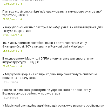
10:06,
Сьогодні
П’ятьох українських підлітків евакуювали з тимчасово окупованої
території, - ФОТО
09:53,
Сьогодні
У маріупольських школах триває набір учнів: як навчатимуться діти
та куди звертатися
09:35,
Сьогодні
1626 день повномасштабної війни. Горить черговий WB у
Єкатеринбурзі. ЗСУ атакували військові цілі у Маріуполі
08:55,
Сьогодні
В окупованому Маріуполі БПЛА знову атакували енергетичну
інфраструктуру, — ВІДЕО
08:47,
Сьогодні
У Маріуполі щодня на чотири години відключатимуть світло: це
вплине на подачу води
16:45,
Вчора
Російські військові розстріляли українського полоненого у
Волноваському районі, — прокуратура
16:27,
Вчора
У Маріуполі окупаційна адміністрація оскаржує визнане російськими