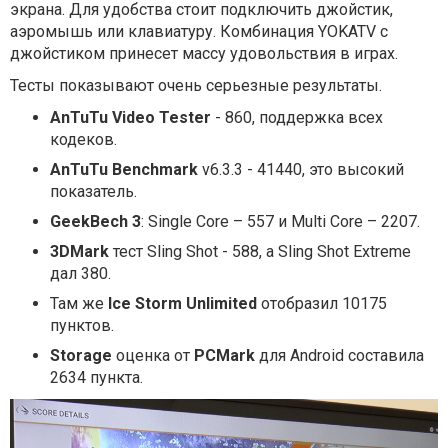
экрана. Для удобства стоит подключить джойстик,
аэромышь или клавиатуру. Комбинация YOKATV с
джойстиком принесет массу удовольствия в играх.
Тесты показывают очень серьезные результаты.
AnTuTu Video Tester
- 860, поддержка всех
кодеков.
AnTuTu Benchmark
v6.3.3 - 41440, это высокий
показатель.
GeekBech 3
: Single Core – 557 и Multi Core – 2207.
3DMark
тест Sling Shot - 588, а Sling Shot Extreme
дал 380.
Там же
Ice Storm Unlimited
отобразил 10175
пунктов.
Storage
оценка от
PCMark
для Android составила
2634 пункта.