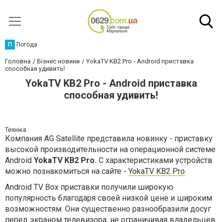
П
Погода
Головна
Бізнес новини
YokaTV KB2 Pro - Android приставка
способная удивить!
YokaTV KB2 Pro - Android приставка
способная удивить!
Техніка
Компания AG Satellite представила новинку - приставку
высокой производительности на операционной системе
Android
YokaTV KB2 Pro.
С характеристиками устройств
можно познакомиться на сайте -
YokaTV KB2 Pro
.
Android TV Box приставки получили широкую
популярность благодаря своей низкой цене и широким
возможностям. Они существенно разнообразили досуг
перед экраном телевизора, не ограничивая владельцев