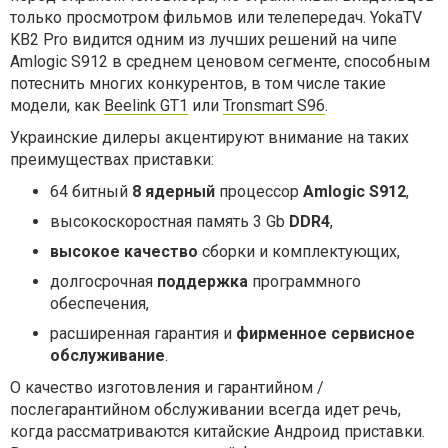
только просмотром фильмов или телепередач. YokaTV
KB2 Pro видится одним из лучших решений на чипе
Amlogic S912 в среднем ценовом сегменте, способным
потеснить многих конкурентов, в том числе такие
модели, как
Beelink GT1
или
Tronsmart S96
.
Украинские дилеры акцентируют внимание на таких
преимуществах приставки:
64 битный
8 ядерный
процессор
Amlogic S912
,
высокоскоростная память 3 Gb
DDR4
,
высокое качество
сборки и комплектующих,
долгосрочная
поддержка
программного
обеспечения,
расширенная гарантия и
фирменное сервисное
обслуживание
.
О качество изготовления и гарантийном /
послегарантийном обслуживании всегда идет речь,
когда рассматриваются китайские Андроид приставки.