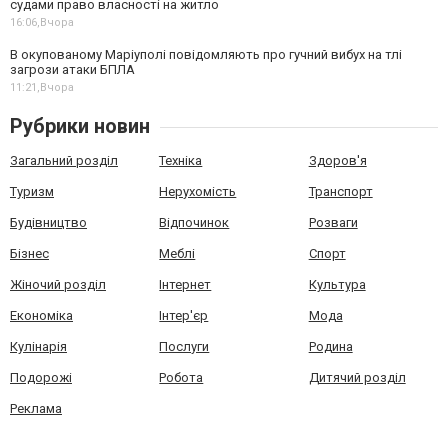
судами право власності на житло
16:06,
Вчора
В окупованому Маріуполі повідомляють про гучний вибух на тлі
загрози атаки БПЛА
11:21,
Вчора
Рубрики новин
Загальний розділ
Техніка
Здоров'я
Туризм
Нерухомість
Транспорт
Будівництво
Відпочинок
Розваги
Бізнес
Меблі
Спорт
Жіночий розділ
Інтернет
Культура
Економіка
Інтер'єр
Мода
Кулінарія
Послуги
Родина
Подорожі
Робота
Дитячий розділ
Реклама