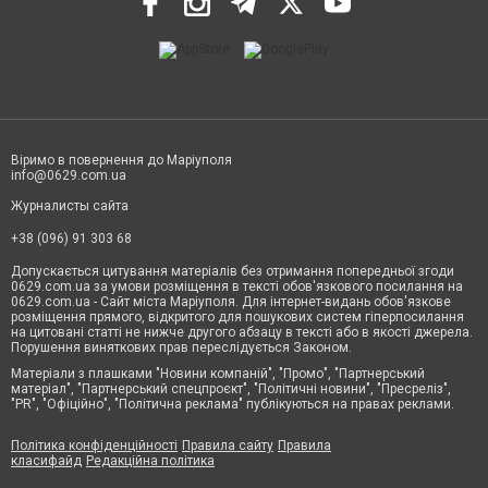
Віримо в повернення до Маріуполя
info@0629.com.ua
Журналисты сайта
+38 (096) 91 303 68
Допускається цитування матеріалів без отримання попередньої згоди
0629.com.ua за умови розміщення в тексті обов'язкового посилання на
0629.com.ua - Сайт міста Маріуполя. Для інтернет-видань обов'язкове
розміщення прямого, відкритого для пошукових систем гіперпосилання
на цитовані статті не нижче другого абзацу в тексті або в якості джерела.
Порушення виняткових прав переслідується Законом.
Матеріали з плашками "Новини компаній", "Промо", "Партнерський
матеріал", "Партнерський спецпроєкт", "Політичні новини", "Пресреліз",
"PR", "Офіційно", "Політична реклама" публікуються на правах реклами.
Політика конфіденційності
Правила сайту
Правила
класифайд
Редакційна політика