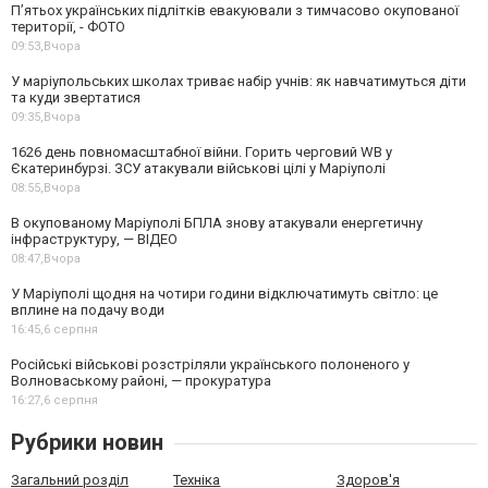
П’ятьох українських підлітків евакуювали з тимчасово окупованої
території, - ФОТО
09:53,
Вчора
У маріупольських школах триває набір учнів: як навчатимуться діти
та куди звертатися
09:35,
Вчора
1626 день повномасштабної війни. Горить черговий WB у
Єкатеринбурзі. ЗСУ атакували військові цілі у Маріуполі
08:55,
Вчора
В окупованому Маріуполі БПЛА знову атакували енергетичну
інфраструктуру, — ВІДЕО
08:47,
Вчора
У Маріуполі щодня на чотири години відключатимуть світло: це
вплине на подачу води
16:45,
6 серпня
Російські військові розстріляли українського полоненого у
Волноваському районі, — прокуратура
16:27,
6 серпня
Рубрики новин
Загальний розділ
Техніка
Здоров'я