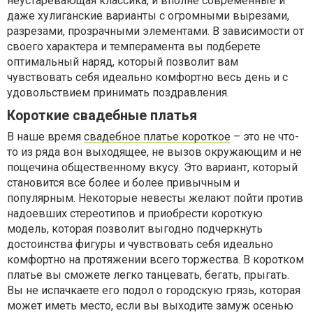
неустаревающая классика, и вполне современные и
даже хулиганские варианты с огромными вырезами,
разрезами, прозрачными элементами. В зависимости от
своего характера и темперамента вы подберете
оптимальный наряд, который позволит вам
чувствовать себя идеально комфортно весь день и с
удовольствием принимать поздравления.
Короткие свадебные платья
В наше время
свадебное платье короткое
– это не что-
то из ряда вон выходящее, не вызов окружающим и не
пощечина общественному вкусу. Это вариант, который
становится все более и более привычным и
популярным. Некоторые невесты желают пойти против
надоевших стереотипов и приобрести короткую
модель, которая позволит выгодно подчеркнуть
достоинства фигуры и чувствовать себя идеально
комфортно на протяжении всего торжества. В коротком
платье вы сможете легко танцевать, бегать, прыгать.
Вы не испачкаете его подол о городскую грязь, которая
может иметь место, если вы выходите замуж осенью