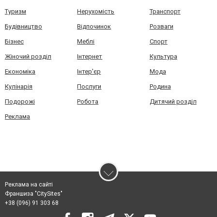
Туризм
Нерухомість
Транспорт
Будівництво
Відпочинок
Розваги
Бізнес
Меблі
Спорт
Жіночий розділ
Інтернет
Культура
Економіка
Інтер'єр
Мода
Кулінарія
Послуги
Родина
Подорожі
Робота
Дитячий розділ
Реклама
Реклама на сайті
Франшиза "CitySites"
+38 (096) 91 303 68