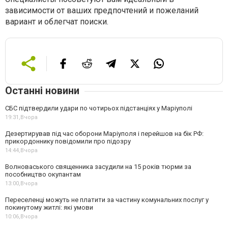
зависимости от ваших предпочтений и пожеланий
вариант и облегчат поиски.
Останні новини
СБС підтвердили удари по чотирьох підстанціях у Маріуполі
19:31,
Вчора
Дезертирував під час оборони Маріуполя і перейшов на бік РФ:
прикордоннику повідомили про підозру
14:44,
Вчора
Волноваського священника засудили на 15 років тюрми за
пособництво окупантам
13:00,
Вчора
Переселенці можуть не платити за частину комунальних послуг у
покинутому житлі: які умови
10:06,
Вчора