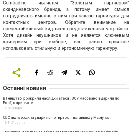
Comtrading является "Золотым партнером"
скандинавского бренда, а потому имеет смысл
сотрудничать именно с ним при заказе гарнитуры для
контактных центров. Обратите внимание на
презентабельный вид всех представленных устройств.
Хотя дизайн наушников и не является ключевым
критерием при выборе, все равно приятнее
использовать стильную и эргономичную гарнитуру.
Останні новини
В Генштабі розкрили наслідки атаки . ЗСУ масовано вдарили по
Росії, є прильоти
14:56,
Вчора
СБС підтвердили удари по чотирьох підстанціях у Маріуполі
19:31,
7 серпня