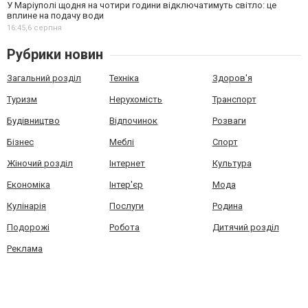
У Маріуполі щодня на чотири години відключатимуть світло: це
вплине на подачу води
16:45,
6 серпня
Рубрики новин
Загальний розділ
Техніка
Здоров'я
Туризм
Нерухомість
Транспорт
Будівництво
Відпочинок
Розваги
Бізнес
Меблі
Спорт
Жіночий розділ
Інтернет
Культура
Економіка
Інтер'єр
Мода
Кулінарія
Послуги
Родина
Подорожі
Робота
Дитячий розділ
Реклама