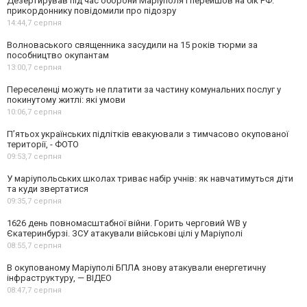
Дезертирував під час оборони Маріуполя і перейшов на бік РФ:
прикордоннику повідомили про підозру
14:44,
7 серпня
Волноваського священника засудили на 15 років тюрми за
пособництво окупантам
13:00,
7 серпня
Переселенці можуть не платити за частину комунальних послуг у
покинутому житлі: які умови
10:06,
7 серпня
П’ятьох українських підлітків евакуювали з тимчасово окупованої
території, - ФОТО
09:53,
7 серпня
У маріупольських школах триває набір учнів: як навчатимуться діти
та куди звертатися
09:35,
7 серпня
1626 день повномасштабної війни. Горить черговий WB у
Єкатеринбурзі. ЗСУ атакували військові цілі у Маріуполі
08:55,
7 серпня
В окупованому Маріуполі БПЛА знову атакували енергетичну
інфраструктуру, — ВІДЕО
08:47,
7 серпня