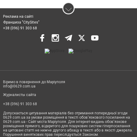
Реклама на сайті
Франшиза "CitySites"
+38 (096) 91 303 68
Віримо в повернення до Маріуполя
info@0629.com.ua
Журналисты сайта
+38 (096) 91 303 68
Допускається цитування матеріалів без отримання попередньої згоди
0629.com.ua за умови розміщення в тексті обов'язкового посилання на
0629.com.ua - Сайт міста Маріуполя. Для інтернет-видань обов'язкове
розміщення прямого, відкритого для пошукових систем гіперпосилання
на цитовані статті не нижче другого абзацу в тексті або в якості джерела.
Порушення виняткових прав переслідується Законом.