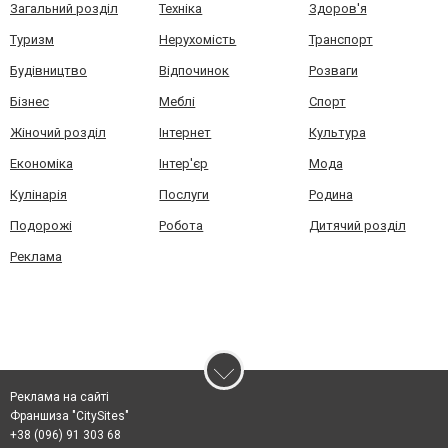
Загальний розділ
Техніка
Здоров'я
Туризм
Нерухомість
Транспорт
Будівництво
Відпочинок
Розваги
Бізнес
Меблі
Спорт
Жіночий розділ
Інтернет
Культура
Економіка
Інтер'єр
Мода
Кулінарія
Послуги
Родина
Подорожі
Робота
Дитячий розділ
Реклама
Реклама на сайті
Франшиза "CitySites"
+38 (096) 91 303 68