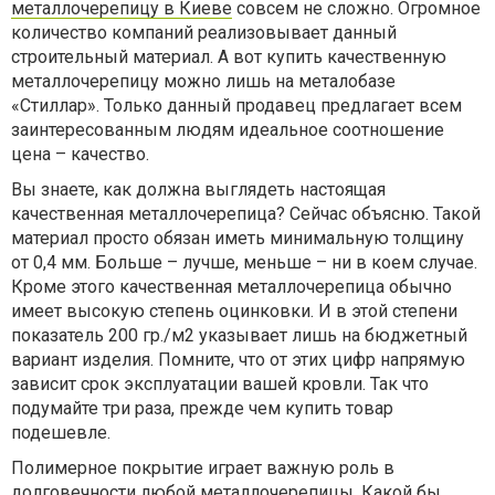
металлочерепицу в Киеве
совсем не сложно. Огромное
количество компаний реализовывает данный
строительный материал. А вот купить качественную
металлочерепицу можно лишь на металобазе
«Стиллар». Только данный продавец предлагает всем
заинтересованным людям идеальное соотношение
цена – качество.
Вы знаете, как должна выглядеть настоящая
качественная металлочерепица? Сейчас объясню. Такой
материал просто обязан иметь минимальную толщину
от 0,4 мм. Больше – лучше, меньше – ни в коем случае.
Кроме этого качественная металлочерепица обычно
имеет высокую степень оцинковки. И в этой степени
показатель 200 гр./м2 указывает лишь на бюджетный
вариант изделия. Помните, что от этих цифр напрямую
зависит срок эксплуатации вашей кровли. Так что
подумайте три раза, прежде чем купить товар
подешевле.
Полимерное покрытие играет важную роль в
долговечности любой металлочерепицы. Какой бы