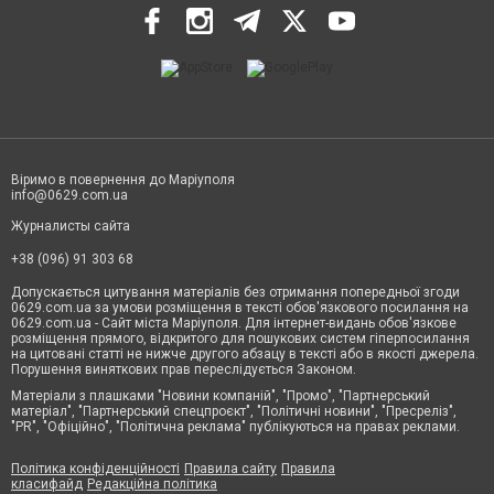
Віримо в повернення до Маріуполя
info@0629.com.ua
Журналисты сайта
+38 (096) 91 303 68
Допускається цитування матеріалів без отримання попередньої згоди
0629.com.ua за умови розміщення в тексті обов'язкового посилання на
0629.com.ua - Сайт міста Маріуполя. Для інтернет-видань обов'язкове
розміщення прямого, відкритого для пошукових систем гіперпосилання
на цитовані статті не нижче другого абзацу в тексті або в якості джерела.
Порушення виняткових прав переслідується Законом.
Матеріали з плашками "Новини компаній", "Промо", "Партнерський
матеріал", "Партнерський спецпроєкт", "Політичні новини", "Пресреліз",
"PR", "Офіційно", "Політична реклама" публікуються на правах реклами.
Політика конфіденційності
Правила сайту
Правила
класифайд
Редакційна політика