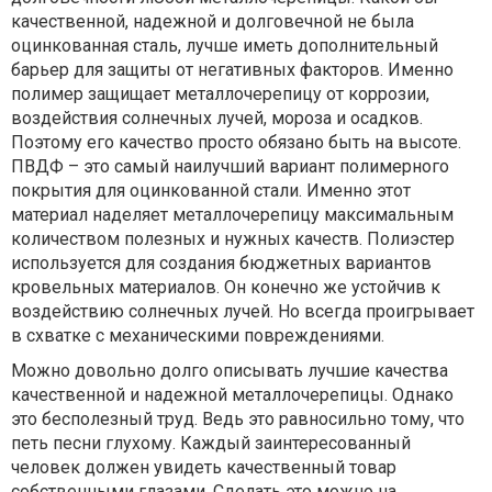
качественной, надежной и долговечной не была
оцинкованная сталь, лучше иметь дополнительный
барьер для защиты от негативных факторов. Именно
полимер защищает металлочерепицу от коррозии,
воздействия солнечных лучей, мороза и осадков.
Поэтому его качество просто обязано быть на высоте.
ПВДФ – это самый наилучший вариант полимерного
покрытия для оцинкованной стали. Именно этот
материал наделяет металлочерепицу максимальным
количеством полезных и нужных качеств. Полиэстер
используется для создания бюджетных вариантов
кровельных материалов. Он конечно же устойчив к
воздействию солнечных лучей. Но всегда проигрывает
в схватке с механическими повреждениями.
Можно довольно долго описывать лучшие качества
качественной и надежной металлочерепицы. Однако
это бесполезный труд. Ведь это равносильно тому, что
петь песни глухому. Каждый заинтересованный
человек должен увидеть качественный товар
собственными глазами. Сделать это можно на