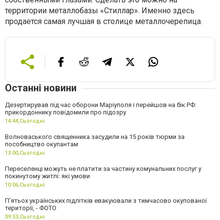
территории металлобазы «Стиллар». Именно здесь
продается самая лучшая в столице металлочерепица.
Останні новини
Дезертирував під час оборони Маріуполя і перейшов на бік РФ:
прикордоннику повідомили про підозру
14:44,
Сьогодні
Волноваського священника засудили на 15 років тюрми за
пособництво окупантам
13:00,
Сьогодні
Переселенці можуть не платити за частину комунальних послуг у
покинутому житлі: які умови
10:06,
Сьогодні
П’ятьох українських підлітків евакуювали з тимчасово окупованої
території, - ФОТО
09:53,
Сьогодні