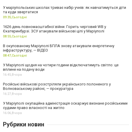
У маріупольських школах триває набір учнів: як навчатимуться діти
та куди звертатися
09:35,
Сьогодні
1626 день повномасштабної війни. Горить черговий WB у
Єкатеринбурзі. ЗСУ атакували військові цілі у Маріуполі
08:55,
Сьогодні
В окупованому Маріуполі БПЛА знову атакували енергетичну
інфраструктуру, — ВІДЕО
08:47,
Сьогодні
У Маріуполі щодня на чотири години відключатимуть світло: це
вплине на подачу води
16:45,
Вчора
Російські військові розстріляли українського полоненого у
Волноваському районі, — прокуратура
16:27,
Вчора
У Маріуполі окупаційна адміністрація оскаржує визнане російськими
судами право власності на житло
16:06,
Вчора
Рубрики новин