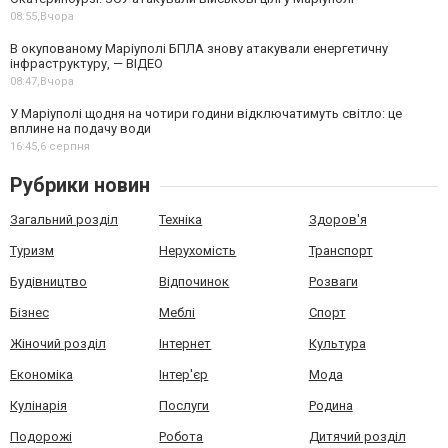
08:55,
Вчора
В окупованому Маріуполі БПЛА знову атакували енергетичну
інфраструктуру, — ВІДЕО
08:47,
Вчора
У Маріуполі щодня на чотири години відключатимуть світло: це
вплине на подачу води
16:45,
6 серпня
Рубрики новин
Загальний розділ
Техніка
Здоров'я
Туризм
Нерухомість
Транспорт
Будівництво
Відпочинок
Розваги
Бізнес
Меблі
Спорт
Жіночий розділ
Інтернет
Культура
Економіка
Інтер'єр
Мода
Кулінарія
Послуги
Родина
Подорожі
Робота
Дитячий розділ