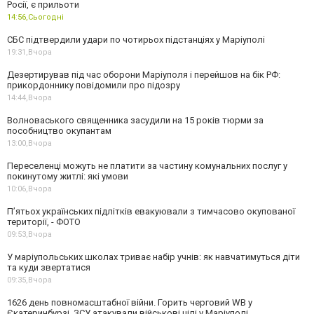
Росії, є прильоти
14:56,
Сьогодні
СБС підтвердили удари по чотирьох підстанціях у Маріуполі
19:31,
Вчора
Дезертирував під час оборони Маріуполя і перейшов на бік РФ:
прикордоннику повідомили про підозру
14:44,
Вчора
Волноваського священника засудили на 15 років тюрми за
пособництво окупантам
13:00,
Вчора
Переселенці можуть не платити за частину комунальних послуг у
покинутому житлі: які умови
10:06,
Вчора
П’ятьох українських підлітків евакуювали з тимчасово окупованої
території, - ФОТО
09:53,
Вчора
У маріупольських школах триває набір учнів: як навчатимуться діти
та куди звертатися
09:35,
Вчора
1626 день повномасштабної війни. Горить черговий WB у
Єкатеринбурзі. ЗСУ атакували військові цілі у Маріуполі