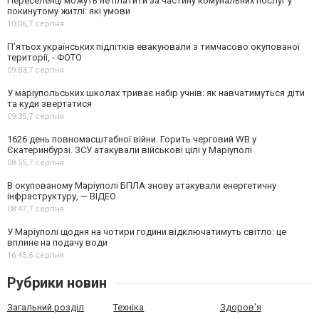
Переселенці можуть не платити за частину комунальних послуг у
покинутому житлі: які умови
10:06,
7 серпня
П’ятьох українських підлітків евакуювали з тимчасово окупованої
території, - ФОТО
09:53,
7 серпня
У маріупольських школах триває набір учнів: як навчатимуться діти
та куди звертатися
09:35,
7 серпня
1626 день повномасштабної війни. Горить черговий WB у
Єкатеринбурзі. ЗСУ атакували військові цілі у Маріуполі
08:55,
7 серпня
В окупованому Маріуполі БПЛА знову атакували енергетичну
інфраструктуру, — ВІДЕО
08:47,
7 серпня
У Маріуполі щодня на чотири години відключатимуть світло: це
вплине на подачу води
16:45,
6 серпня
Рубрики новин
Загальний розділ
Техніка
Здоров'я