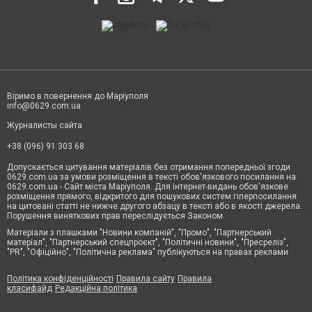
Віримо в повернення до Маріуполя
info@0629.com.ua
Журналисты сайта
+38 (096) 91 303 68
Допускається цитування матеріалів без отримання попередньої згоди
0629.com.ua за умови розміщення в тексті обов'язкового посилання на
0629.com.ua - Сайт міста Маріуполя. Для інтернет-видань обов'язкове
розміщення прямого, відкритого для пошукових систем гіперпосилання
на цитовані статті не нижче другого абзацу в тексті або в якості джерела.
Порушення виняткових прав переслідується Законом.
Матеріали з плашками "Новини компаній", "Промо", "Партнерський
матеріал", "Партнерський спецпроєкт", "Політичні новини", "Пресреліз",
"PR", "Офіційно", "Політична реклама" публікуються на правах реклами.
Політика конфіденційності
Правила сайту
Правила
класифайд
Редакційна політика