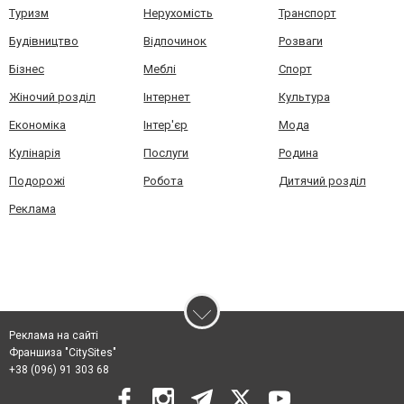
Туризм
Нерухомість
Транспорт
Будівництво
Відпочинок
Розваги
Бізнес
Меблі
Спорт
Жіночий розділ
Інтернет
Культура
Економіка
Інтер'єр
Мода
Кулінарія
Послуги
Родина
Подорожі
Робота
Дитячий розділ
Реклама
Реклама на сайті
Франшиза "CitySites"
+38 (096) 91 303 68