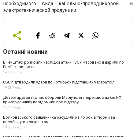
необходимого вида кабельно-проводниковой и
электротехнической продукции.
Останні новини
В Генштабі розкрили наслідки атаки . ЗСУ масовано вдарили по
Росії, є прильоти
14:56,
Вчора
СБС підтвердили удари по чотирьох підстанціях у Маріуполі
19:31,
7 серпня
Дезертирував під час оборони Маріуполя і перейшов на бік РФ:
прикордоннику повідомили про підозру
14:44,
7 серпня
Волноваського священника засудили на 15 років тюрми за
пособництво окупантам
13:00,
7 серпня