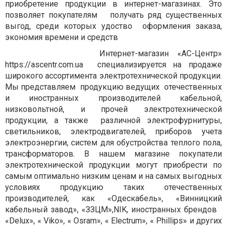
приобретение продукции в интернет-магазинах. Это
позволяет покупателям получать ряд существенных
выгод, среди которых удоство оформления заказа,
экономия времени и средств
Интернет-магазин «АС-Центр»
https://ascentr.com.ua специализируется на продаже
широкого ассортимента электротехнической продукции.
Мы представляем продукцию ведущих отечественных
и иностранных производителей кабельной,
низковольтной, и прочей электротехнической
продукции, а также различной электрофурнитуры,
светильников, электродвигателей, приборов учета
электроэнергии, систем для обустройства теплого пола,
трансформаторов. В нашем магазине покупатели
электротехнической продукции могут приобрести по
самым оптимально низким ценам и на самых выгодных
условиях продукцию таких отечественных
производителей, как «Одескабель», «Винницкий
кабельный завод», «ЗЗЦМ»,NIK, иностранных брендов
«Delux», « Viko», « Osram», « Electrum», « Phillips» и других