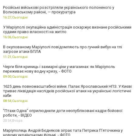
Російські військові розстріляли українського полоненого у
Волноваському районі, — прокуратура
16:27,
Сьогодні
У Маріуполі окупаційна адміністрація оскаржує визнане російськими
судами право власності на житло
16:06,
Сьогодні
В окупованому Маріуполі повідомляють про гучний вибух на тлі
загрози атаки БПЛА
11:21,
Сьогодні
Черги біля криниць і захмарні ціни у магазинах: як Маріуполь
переживає нову водну кризу, - ФОТО
09:00,
Сьогодні
1625 день повномасштабної війни. Палає Ярославський НПЗ. У Києві
триває ліквідація наслідків російської атаки на українські логістичні
хаби
08:54,
Сьогодні
"Птахи Одіна" оприлюднили доти неопубліковані кадри бойової
роботи, - ВІДЕО
20:54,
Вчора
Маріуполець Андрій Бєдняков зіграє тата Петрика П’яточкина у
новому українському фільмі, - ФОТО