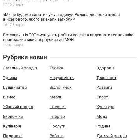
17:15,
Вчора
«Ми не будемо ховати чужу людину». Родина два роки шукає
військового, якого визнали загиблим
16:17,
Вчора
Вступників із ТОТ змушують робити селфі та надсилати геолокацію:
правозахисники звернулися до МОН
15:04,
Вчора
Рубрики новин
Загальний розділ
Техніка
Здоров'я
Туризм
Нерухомість
Транспорт
Будівництво
Відпочинок
Розваги
Бізнес
Меблі
Спорт
Жіночий розділ
Інтернет
Культура
Економіка
Інтер'єр
Мода
Кулінарія
Послуги
Родина
Подорожі
Робота
Дитячий розділ