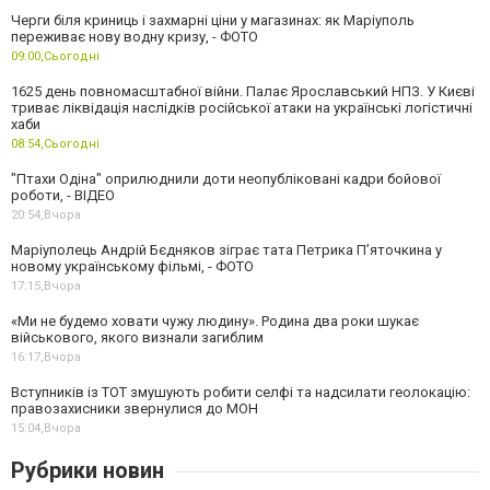
Черги біля криниць і захмарні ціни у магазинах: як Маріуполь
переживає нову водну кризу, - ФОТО
09:00,
Сьогодні
1625 день повномасштабної війни. Палає Ярославський НПЗ. У Києві
триває ліквідація наслідків російської атаки на українські логістичні
хаби
08:54,
Сьогодні
"Птахи Одіна" оприлюднили доти неопубліковані кадри бойової
роботи, - ВІДЕО
20:54,
Вчора
Маріуполець Андрій Бєдняков зіграє тата Петрика П’яточкина у
новому українському фільмі, - ФОТО
17:15,
Вчора
«Ми не будемо ховати чужу людину». Родина два роки шукає
військового, якого визнали загиблим
16:17,
Вчора
Вступників із ТОТ змушують робити селфі та надсилати геолокацію:
правозахисники звернулися до МОН
15:04,
Вчора
Рубрики новин