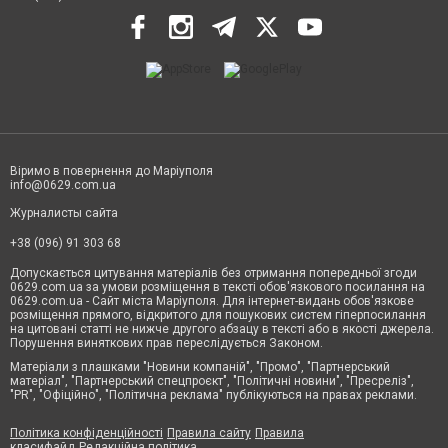
Віримо в повернення до Маріуполя
info@0629.com.ua
Журналисты сайта
+38 (096) 91 303 68
Допускається цитування матеріалів без отримання попередньої згоди
0629.com.ua за умови розміщення в тексті обов'язкового посилання на
0629.com.ua - Сайт міста Маріуполя. Для інтернет-видань обов'язкове
розміщення прямого, відкритого для пошукових систем гіперпосилання
на цитовані статті не нижче другого абзацу в тексті або в якості джерела.
Порушення виняткових прав переслідується Законом.
Матеріали з плашками "Новини компаній", "Промо", "Партнерський
матеріал", "Партнерський спецпроєкт", "Політичні новини", "Пресреліз",
"PR", "Офіційно", "Політична реклама" публікуються на правах реклами.
Політика конфіденційності
Правила сайту
Правила
класифайд
Редакційна політика