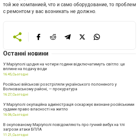
той же компанией, что и само оборудование, то проблем
с ремонтом у вас возникать не должно.
Останні новини
У Маріуполі щодня на чотири години відключатимуть світло: це
вплине на подачу води
16:45,
Сьогодні
Російські військові розстріляли українського полоненого у
Волноваському районі, — прокуратура
16:27,
Сьогодні
У Маріуполі окупаційна адміністрація оскаржує визнане російськими
судами право власності на житло
16:06,
Сьогодні
В окупованому Маріуполі повідомляють про гучний вибух на тлі
загрози атаки БПЛА
11:21,
Сьогодні