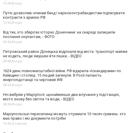
15:04,
Вчора
Путін дозволив членам банд і наркоконтрабандистам підписувати
контракти з армією РФ
10:56,
Вчора
Від тих, хто зберігає історію Донеччини: на снаряді залишили
послання окупантам, - ФОТО
09:43,
Вчора
Петровський район Донецька відрізали від міста: транспорт майже
не ходить, люди змушені йти пішки, - ВІДЕО
09:08,
Вчора
1624 день повномасштабної війни. РФ вдарила «Іскандерами» по
Київщині і столиці. 15 людей загинули. В Росії палають
енергопідстанції та черговий WB
08:54,
Вчора
Ніч вибухів у Маріуполі: щонайменше два влучання у підстанцію,
місто знову без світла та води, - ВІДЕО
08:34,
Вчора
Маріупольські переселенці можуть отримати 10 тисяч гривень: хто
має право і які документи потрібні
16:45,
4 серпня