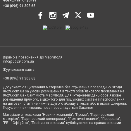
Франшиза "CitySites"
+38 (096) 91 303 68
Віримо в повернення до Маріуполя
info@0629.com.ua
Журналисты сайта
+38 (096) 91 303 68
Допускається цитування матеріалів без отримання попередньої згоди
0629.com.ua за умови розміщення в тексті обов'язкового посилання на
0629.com.ua - Сайт міста Маріуполя. Для інтернет-видань обов'язкове
розміщення прямого, відкритого для пошукових систем гіперпосилання
на цитовані статті не нижче другого абзацу в тексті або в якості джерела.
Порушення виняткових прав переслідується Законом.
Матеріали з плашками "Новини компаній", "Промо", "Партнерський
матеріал", "Партнерський спецпроєкт", "Політичні новини", "Пресреліз",
"PR", "Офіційно", "Політична реклама" публікуються на правах реклами.