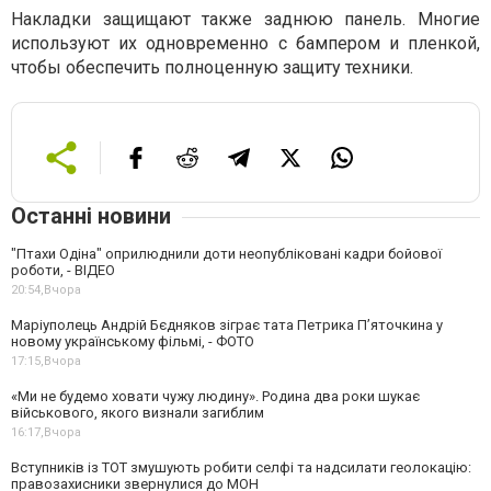
Накладки защищают также заднюю панель. Многие
используют их одновременно с бампером и пленкой,
чтобы обеспечить полноценную защиту техники.
Останні новини
"Птахи Одіна" оприлюднили доти неопубліковані кадри бойової
роботи, - ВІДЕО
20:54,
Вчора
Маріуполець Андрій Бєдняков зіграє тата Петрика П’яточкина у
новому українському фільмі, - ФОТО
17:15,
Вчора
«Ми не будемо ховати чужу людину». Родина два роки шукає
військового, якого визнали загиблим
16:17,
Вчора
Вступників із ТОТ змушують робити селфі та надсилати геолокацію:
правозахисники звернулися до МОН