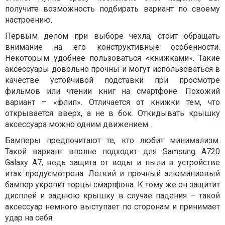
получите возможность подбирать вариант по своему
настроению.
Первым делом при выборе чехла, стоит обращать
внимание на его конструктивные особенности.
Некоторым удобнее пользоваться «книжками». Такие
аксессуары довольно прочны и могут использоваться в
качестве устойчивой подставки при просмотре
фильмов или чтении книг на смартфоне. Похожий
вариант – «флип». Отличается от книжки тем, что
открывается вверх, а не в бок. Откидывать крышку
аксессуара можно одним движением.
Бамперы предпочитают те, кто любит минимализм.
Такой вариант вполне подходит для Samsung A720
Galaxy A7, ведь защита от воды и пыли в устройстве
итак предусмотрена. Легкий и прочный алюминиевый
бампер укрепит торцы смартфона. К тому же он защитит
дисплей и заднюю крышку в случае падения – такой
аксессуар немного выступает по сторонам и принимает
удар на себя.