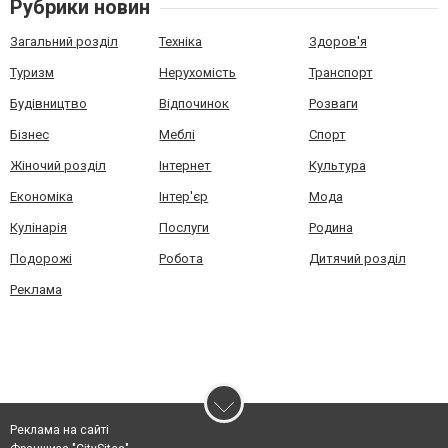
Рубрики новин
Загальний розділ
Техніка
Здоров'я
Туризм
Нерухомість
Транспорт
Будівництво
Відпочинок
Розваги
Бізнес
Меблі
Спорт
Жіночий розділ
Інтернет
Культура
Економіка
Інтер'єр
Мода
Кулінарія
Послуги
Родина
Подорожі
Робота
Дитячий розділ
Реклама
Реклама на сайті