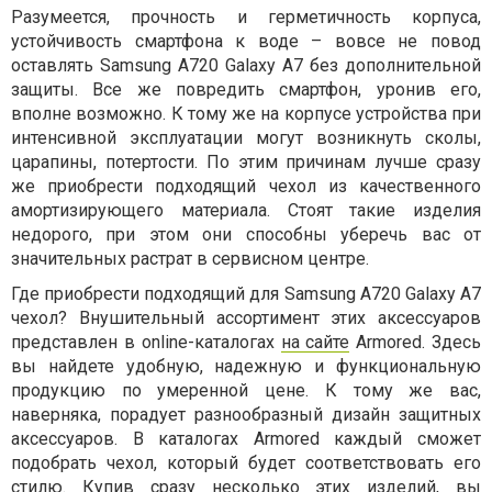
Разумеется, прочность и герметичность корпуса,
устойчивость смартфона к воде – вовсе не повод
оставлять Samsung A720 Galaxy A7 без дополнительной
защиты. Все же повредить смартфон, уронив его,
вполне возможно. К тому же на корпусе устройства при
интенсивной эксплуатации могут возникнуть сколы,
царапины, потертости. По этим причинам лучше сразу
же приобрести подходящий чехол из качественного
амортизирующего материала. Стоят такие изделия
недорого, при этом они способны уберечь вас от
значительных растрат в сервисном центре.
Где приобрести подходящий для Samsung A720 Galaxy A7
чехол? Внушительный ассортимент этих аксессуаров
представлен в online-каталогах
на сайте
Armored. Здесь
вы найдете удобную, надежную и функциональную
продукцию по умеренной цене. К тому же вас,
наверняка, порадует разнообразный дизайн защитных
аксессуаров. В каталогах Armored каждый сможет
подобрать чехол, который будет соответствовать его
стилю. Купив сразу несколько этих изделий, вы