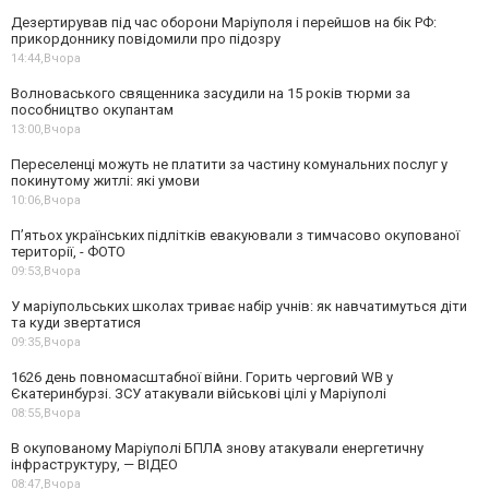
Дезертирував під час оборони Маріуполя і перейшов на бік РФ:
прикордоннику повідомили про підозру
14:44,
Вчора
Волноваського священника засудили на 15 років тюрми за
пособництво окупантам
13:00,
Вчора
Переселенці можуть не платити за частину комунальних послуг у
покинутому житлі: які умови
10:06,
Вчора
П’ятьох українських підлітків евакуювали з тимчасово окупованої
території, - ФОТО
09:53,
Вчора
У маріупольських школах триває набір учнів: як навчатимуться діти
та куди звертатися
09:35,
Вчора
1626 день повномасштабної війни. Горить черговий WB у
Єкатеринбурзі. ЗСУ атакували військові цілі у Маріуполі
08:55,
Вчора
В окупованому Маріуполі БПЛА знову атакували енергетичну
інфраструктуру, — ВІДЕО
08:47,
Вчора