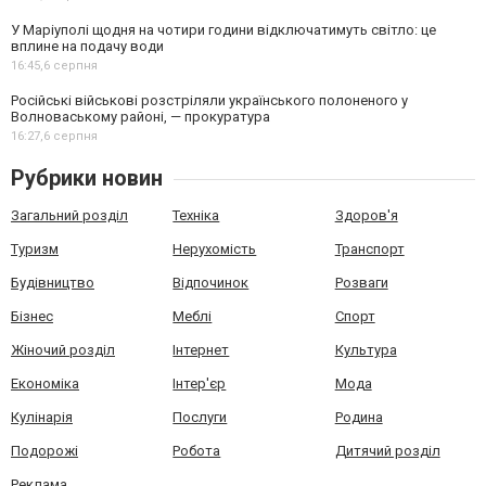
У Маріуполі щодня на чотири години відключатимуть світло: це
вплине на подачу води
16:45,
6 серпня
Російські військові розстріляли українського полоненого у
Волноваському районі, — прокуратура
16:27,
6 серпня
Рубрики новин
Загальний розділ
Техніка
Здоров'я
Туризм
Нерухомість
Транспорт
Будівництво
Відпочинок
Розваги
Бізнес
Меблі
Спорт
Жіночий розділ
Інтернет
Культура
Економіка
Інтер'єр
Мода
Кулінарія
Послуги
Родина
Подорожі
Робота
Дитячий розділ
Реклама