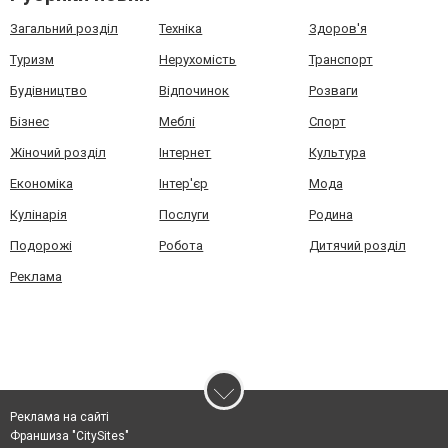
Загальний розділ
Техніка
Здоров'я
Туризм
Нерухомість
Транспорт
Будівництво
Відпочинок
Розваги
Бізнес
Меблі
Спорт
Жіночий розділ
Інтернет
Культура
Економіка
Інтер'єр
Мода
Кулінарія
Послуги
Родина
Подорожі
Робота
Дитячий розділ
Реклама
Реклама на сайті
Франшиза "CitySites"