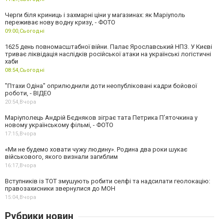
Черги біля криниць і захмарні ціни у магазинах: як Маріуполь
переживає нову водну кризу, - ФОТО
09:00,
Сьогодні
1625 день повномасштабної війни. Палає Ярославський НПЗ. У Києві
триває ліквідація наслідків російської атаки на українські логістичні
хаби
08:54,
Сьогодні
"Птахи Одіна" оприлюднили доти неопубліковані кадри бойової
роботи, - ВІДЕО
20:54,
Вчора
Маріуполець Андрій Бєдняков зіграє тата Петрика П’яточкина у
новому українському фільмі, - ФОТО
17:15,
Вчора
«Ми не будемо ховати чужу людину». Родина два роки шукає
військового, якого визнали загиблим
16:17,
Вчора
Вступників із ТОТ змушують робити селфі та надсилати геолокацію:
правозахисники звернулися до МОН
15:04,
Вчора
Рубрики новин