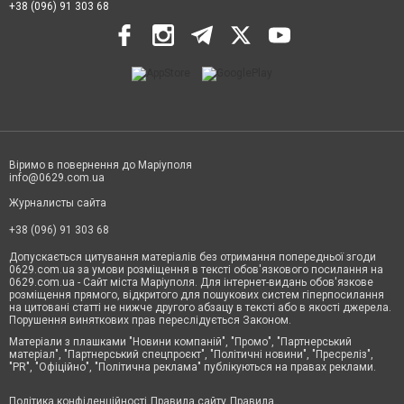
+38 (096) 91 303 68
Віримо в повернення до Маріуполя
info@0629.com.ua
Журналисты сайта
+38 (096) 91 303 68
Допускається цитування матеріалів без отримання попередньої згоди
0629.com.ua за умови розміщення в тексті обов'язкового посилання на
0629.com.ua - Сайт міста Маріуполя. Для інтернет-видань обов'язкове
розміщення прямого, відкритого для пошукових систем гіперпосилання
на цитовані статті не нижче другого абзацу в тексті або в якості джерела.
Порушення виняткових прав переслідується Законом.
Матеріали з плашками "Новини компаній", "Промо", "Партнерський
матеріал", "Партнерський спецпроєкт", "Політичні новини", "Пресреліз",
"PR", "Офіційно", "Політична реклама" публікуються на правах реклами.
Політика конфіденційності
Правила сайту
Правила