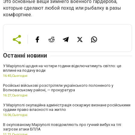
Это основные вещи зимнего военного гардероба,
которые сделают любой поход или рыбалку в разы
комфортнее.
Останні новини
У Маріуполі щодня на чотири години відключатимуть світло: це
вплине на подачу води
16:45,
Сьогодні
Російські військові розстріляли українського полоненого у
Волноваському районі, — прокуратура
16:27,
Сьогодні
У Маріуполі окупаційна адміністрація оскаржує визнане російськими
судами право власності на житло
16:06,
Сьогодні
В окупованому Маріуполі повідомляють про гучний вибух на тлі
загрози атаки БПЛА
11:21,
Сьогодні