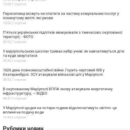
13:00,
7 серпня
Переселенці можуть не платити за частину комунальних послуг у
покинутому житлі: які умови
10:06,
7 серпня
П’ятьох українських підлітків евакуювали з тимчасово окупованої
території, - ФОТО
09:53,
7 серпня
У маріупольських школах триває набір учнів: як навчатимуться діти
та куди звертатися
09:35,
7 серпня
1626 день повномасштабної війни. Горить черговий WB у
Єкатеринбурзі. ЗСУ атакували військові цілі у Маріуполі
08:55,
7 серпня
В окупованому Маріуполі БПЛА знову атакували енергетичну
інфраструктуру, — ВІДЕО
08:47,
7 серпня
У Маріуполі щодня на чотири години відключатимуть світло: це
вплине на подачу води
16:45,
6 серпня
Рубрики новин