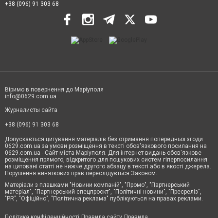
+38 (096) 91 303 68
Віримо в повернення до Маріуполя
info@0629.com.ua
Журналисты сайта
+38 (096) 91 303 68
Допускається цитування матеріалів без отримання попередньої згоди
0629.com.ua за умови розміщення в тексті обов'язкового посилання на
0629.com.ua - Сайт міста Маріуполя. Для інтернет-видань обов'язкове
розміщення прямого, відкритого для пошукових систем гіперпосилання
на цитовані статті не нижче другого абзацу в тексті або в якості джерела.
Порушення виняткових прав переслідується Законом.
Матеріали з плашками "Новини компаній", "Промо", "Партнерський
матеріал", "Партнерський спецпроєкт", "Політичні новини", "Пресреліз",
"PR", "Офіційно", "Політична реклама" публікуються на правах реклами.
Політика конфіденційності
Правила сайту
Правила