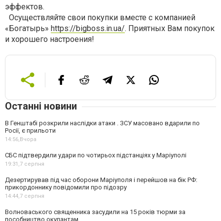
эффектов.
Осуществляйте свои покупки вместе с компанией
«Богатырь»
https://bigboss.in.ua/
. Приятных Вам покупок
и хорошего настроения!
Останні новини
В Генштабі розкрили наслідки атаки . ЗСУ масовано вдарили по
Росії, є прильоти
14:56,
Вчора
СБС підтвердили удари по чотирьох підстанціях у Маріуполі
19:31,
7 серпня
Дезертирував під час оборони Маріуполя і перейшов на бік РФ:
прикордоннику повідомили про підозру
14:44,
7 серпня
Волноваського священника засудили на 15 років тюрми за
пособництво окупантам