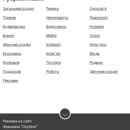
Загальний розділ
Техніка
Здоров'я
Туризм
Нерухомість
Транспорт
Будівництво
Відпочинок
Розваги
Бізнес
Меблі
Спорт
Жіночий розділ
Інтернет
Культура
Економіка
Інтер'єр
Мода
Кулінарія
Послуги
Родина
Подорожі
Робота
Дитячий розділ
Реклама
Реклама на сайті
Франшиза "CitySites"