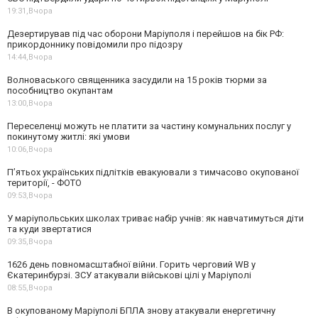
19:31,
Вчора
Дезертирував під час оборони Маріуполя і перейшов на бік РФ:
прикордоннику повідомили про підозру
14:44,
Вчора
Волноваського священника засудили на 15 років тюрми за
пособництво окупантам
13:00,
Вчора
Переселенці можуть не платити за частину комунальних послуг у
покинутому житлі: які умови
10:06,
Вчора
П’ятьох українських підлітків евакуювали з тимчасово окупованої
території, - ФОТО
09:53,
Вчора
У маріупольських школах триває набір учнів: як навчатимуться діти
та куди звертатися
09:35,
Вчора
1626 день повномасштабної війни. Горить черговий WB у
Єкатеринбурзі. ЗСУ атакували військові цілі у Маріуполі
08:55,
Вчора
В окупованому Маріуполі БПЛА знову атакували енергетичну