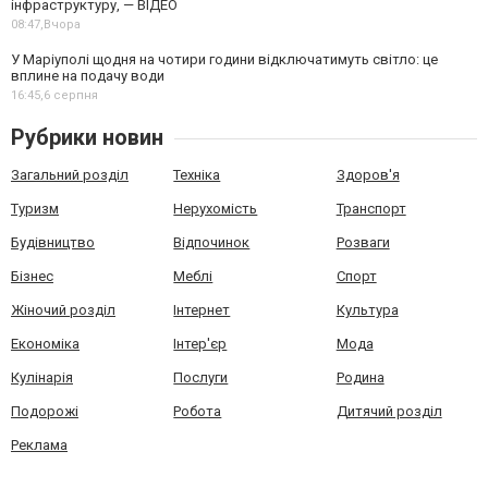
інфраструктуру, — ВІДЕО
08:47,
Вчора
У Маріуполі щодня на чотири години відключатимуть світло: це
вплине на подачу води
16:45,
6 серпня
Рубрики новин
Загальний розділ
Техніка
Здоров'я
Туризм
Нерухомість
Транспорт
Будівництво
Відпочинок
Розваги
Бізнес
Меблі
Спорт
Жіночий розділ
Інтернет
Культура
Економіка
Інтер'єр
Мода
Кулінарія
Послуги
Родина
Подорожі
Робота
Дитячий розділ
Реклама