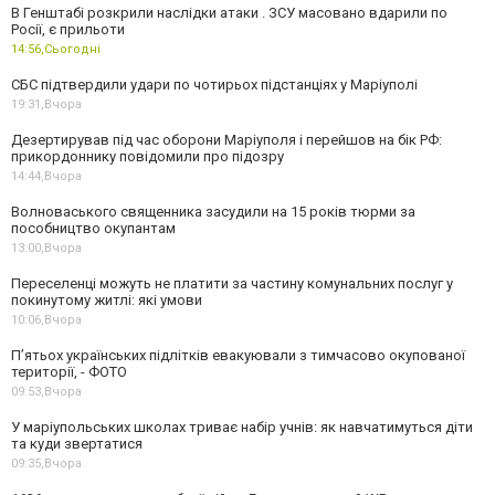
В Генштабі розкрили наслідки атаки . ЗСУ масовано вдарили по
Росії, є прильоти
14:56,
Сьогодні
СБС підтвердили удари по чотирьох підстанціях у Маріуполі
19:31,
Вчора
Дезертирував під час оборони Маріуполя і перейшов на бік РФ:
прикордоннику повідомили про підозру
14:44,
Вчора
Волноваського священника засудили на 15 років тюрми за
пособництво окупантам
13:00,
Вчора
Переселенці можуть не платити за частину комунальних послуг у
покинутому житлі: які умови
10:06,
Вчора
П’ятьох українських підлітків евакуювали з тимчасово окупованої
території, - ФОТО
09:53,
Вчора
У маріупольських школах триває набір учнів: як навчатимуться діти
та куди звертатися
09:35,
Вчора