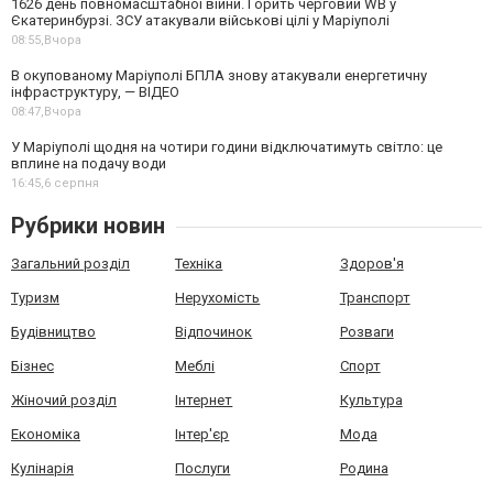
1626 день повномасштабної війни. Горить черговий WB у
Єкатеринбурзі. ЗСУ атакували військові цілі у Маріуполі
08:55,
Вчора
В окупованому Маріуполі БПЛА знову атакували енергетичну
інфраструктуру, — ВІДЕО
08:47,
Вчора
У Маріуполі щодня на чотири години відключатимуть світло: це
вплине на подачу води
16:45,
6 серпня
Рубрики новин
Загальний розділ
Техніка
Здоров'я
Туризм
Нерухомість
Транспорт
Будівництво
Відпочинок
Розваги
Бізнес
Меблі
Спорт
Жіночий розділ
Інтернет
Культура
Економіка
Інтер'єр
Мода
Кулінарія
Послуги
Родина