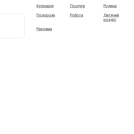
Кулінарія
Послуги
Родина
Подорожі
Робота
Дитячий
розділ
Реклама