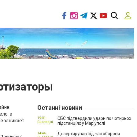
ртизаторы
Останні новини
айне
ло, а
19:31,
СБС підтвердили удари по чотирьох
 возникает
Сьогодні
підстанціях у Маріуполі
14:44,
Дезертирував під час оборони