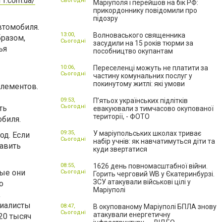
11.com.ua/
Сьогодні
Маріуполя і перейшов на бік РФ:
прикордоннику повідомили про
підозру
втомобиля.
13:00,
Волноваського священника
разом,
Сьогодні
засудили на 15 років тюрми за
ья
пособництво окупантам
10:06,
Переселенці можуть не платити за
Сьогодні
частину комунальних послуг у
покинутому житлі: які умови
элементов.
09:53,
П’ятьох українських підлітків
Сьогодні
ть
евакуювали з тимчасово окупованої
території, - ФОТО
обиля.
09:35,
У маріупольських школах триває
од. Если
Сьогодні
набір учнів: як навчатимуться діти та
авить
куди звертатися
08:55,
1626 день повномасштабної війни.
ные они
Сьогодні
Горить черговий WB у Єкатеринбурзі.
ЗСУ атакували військові цілі у
о
Маріуполі
,
циалисты
08:47,
В окупованому Маріуполі БПЛА знову
Сьогодні
атакували енергетичну
20 тысяч