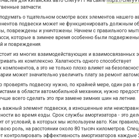
пчастей для китайских авто Chery911 на сайте
https://chery9
твенные запчасти.
т подумать о тщательном осмотре всех элементов нашего а
онентов подвески может не функционировать должным об
ены, повреждены и уничтожены. Начнем с правильного мыт
асси, которые в зимнее время особенно были подвержены
й и повреждения.
стоит из многих взаимодействующих и взаимосвязанных 
ривать их комплексно. Халатность одного способствует
омпонентов, а это не только плохо влияет на безопаснос
варии может значительно увеличить плату за ремонт автом
о проверять подвеску нужно, по крайней мере, один раз в г
истами в области автомобильной механики, нужно предост
учше всего сделать это при замене зимних шин на летние.
нь важный элемент подвески, а изношенные или неисправ
ости во время езды. Срок службы амортизатора - это дел
т от условий, в которых мы используем авто. Как правило
вою роль, на расстоянии около 80 тысяч километров. Спе
ют контролировать эффективность амортизаторов каждые 