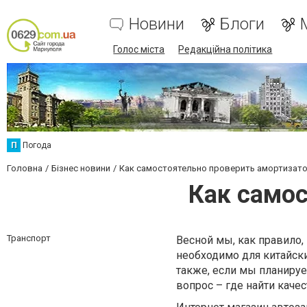
Новини
Блоги
Голос міста
Редакційна політика
П
Погода
Головна
Бізнес новини
Как самостоятельно проверить амортизат
Как само
Транспорт
Весной мы, как правило,
необходимо для китайски
также, если мы планируе
вопрос – где найти каче