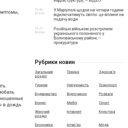
інфраструктуру, — ВІДЕО
16:45,
У Маріуполі щодня на чотири години
имптомы,
Вчора
відключатимуть світло: це вплине на
подачу води
16:27,
Російські військові розстріляли
Вчора
українського полоненого у
Волноваському районі, —
прокуратура
Рубрики новин
Загальний
Техніка
Здоров'я
розділ
Туризм
Нерухомість
Транспорт
ть.
мобиль
Будівництво
Відпочинок
Розваги
Изношенные
Бізнес
Меблі
Спорт
ы в дождь
Жіночий
Інтернет
Культура
розділ
Економіка
Інтер'єр
Мода