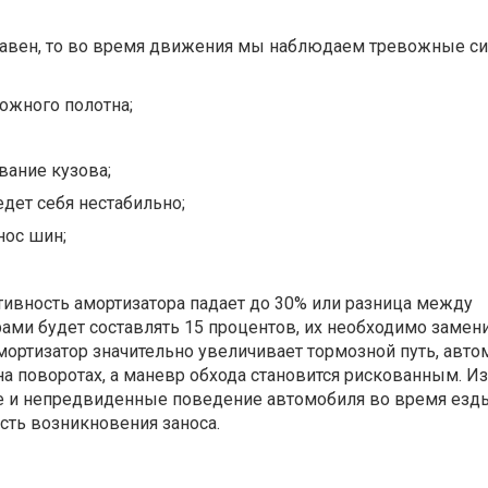
равен, то во время движения мы наблюдаем тревожные с
ожного полотна;
вание кузова;
едет себя нестабильно;
ос шин;
тивность амортизатора падает до 30% или разница между
ми будет составлять 15 процентов, их необходимо замени
ортизатор значительно увеличивает тормозной путь, авто
на поворотах, а маневр обхода становится рискованным. 
же и непредвиденные поведение автомобиля во время езд
сть возникновения заноса.