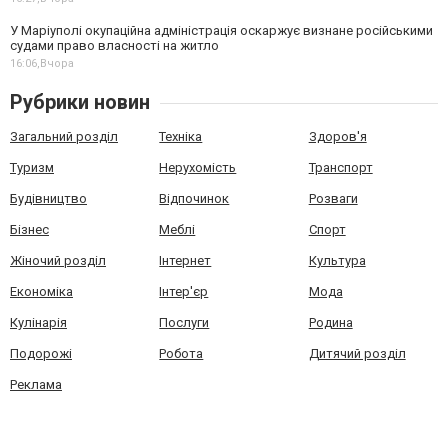
У Маріуполі окупаційна адміністрація оскаржує визнане російськими
судами право власності на житло
16:06,
Вчора
Рубрики новин
Загальний розділ
Техніка
Здоров'я
Туризм
Нерухомість
Транспорт
Будівництво
Відпочинок
Розваги
Бізнес
Меблі
Спорт
Жіночий розділ
Інтернет
Культура
Економіка
Інтер'єр
Мода
Кулінарія
Послуги
Родина
Подорожі
Робота
Дитячий розділ
Реклама