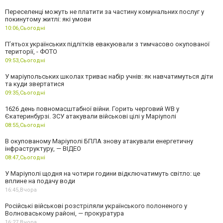
Переселенці можуть не платити за частину комунальних послуг у
покинутому житлі: які умови
10:06,
Сьогодні
П’ятьох українських підлітків евакуювали з тимчасово окупованої
території, - ФОТО
09:53,
Сьогодні
У маріупольських школах триває набір учнів: як навчатимуться діти
та куди звертатися
09:35,
Сьогодні
1626 день повномасштабної війни. Горить черговий WB у
Єкатеринбурзі. ЗСУ атакували військові цілі у Маріуполі
08:55,
Сьогодні
В окупованому Маріуполі БПЛА знову атакували енергетичну
інфраструктуру, — ВІДЕО
08:47,
Сьогодні
У Маріуполі щодня на чотири години відключатимуть світло: це
вплине на подачу води
16:45,
Вчора
Російські військові розстріляли українського полоненого у
Волноваському районі, — прокуратура
16:27,
Вчора