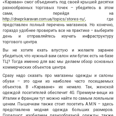
«Караван» смог объединить под своей крышей десятки
разнообразных торговых точек – убедитесь в этом
сами, перейдя на
http://dnepr.karavan.com.ua/topics/stores-ru/
, где
представлен полный перечень магазинов. Но конечно,
гораздо удобнее проверить все на практике – выберите
день и отправляйтесь изучать инфраструктуру
торгового центра.
Вы не хотите ехать впустую и желаете заранее
убедиться, что нужный вам салон или бутик есть на базе
ТЦ? Тогда именно для вас мы делаем обзор основных
коммерческих объектов центра.
Сразу надо сказать про магазины одежды и салоны
обуви – это одни из наиболее часто посещаемых
объектов. В «Караване» их немало. Так, женской
одеждой посетителей обеспечит 4G. Премиум-вещи из
Италии и Франции тут можно найти по самым лояльным
ценам. Пышечкам также стоит посетить A.M.N – здесь
представлена модная одежда больших размеров.
Порадуют изобилием разнообразной одежды также