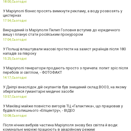
18:00,
Сьогодні
У Маріуполі бізнес просять вимкнути рекламу, а воду розвозять у
цистернах
17:54,
Сьогодні
Викрадений із Маріуполя Пилип Головня вступив до юридичного
вишу і планує стати російським прокурором
17:04,
Сьогодні
У Польщі влаштували масові протести на захист українців після 180
нападів за півроку
15:25,
Сьогодні
У Маріуполі генератори продають просто з причепа: попит зріс після
перебоїв зі світлом, - ФОТОФАКТ
14:17,
Сьогодні
У Дніпрі внаслідок дій окупантів був знищений склад ВООЗ, на якому
зберігалися гуманітарні медичні засоби
13:57,
Сьогодні
У Макіївці майже повністю вигорів ТЦ «Галактика», що працював у
будівлі колишнього «Епіцентру», - ВІДЕО
10:08,
Сьогодні
Після нічних вибухів частина Маріуполя знову без світла й води:
комунальні мережі працюють в аварійному режимі