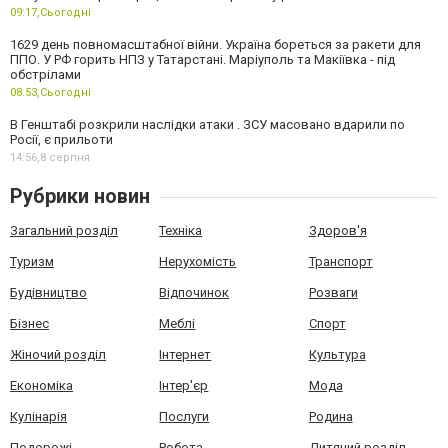
09:17,
Сьогодні
1629 день повномасштабної війни. Україна бореться за ракети для
ППО. У РФ горить НПЗ у Татарстані. Маріуполь та Макіївка - під
обстрілами
08:53,
Сьогодні
В Генштабі розкрили наслідки атаки . ЗСУ масовано вдарили по
Росії, є прильоти
14:56,
8 серпня
Рубрики новин
Загальний розділ
Техніка
Здоров'я
Туризм
Нерухомість
Транспорт
Будівництво
Відпочинок
Розваги
Бізнес
Меблі
Спорт
Жіночий розділ
Інтернет
Культура
Економіка
Інтер'єр
Мода
Кулінарія
Послуги
Родина
Подорожі
Робота
Дитячий розділ