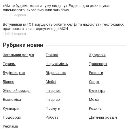
«Ми не будемо ховати чужу людину». Родина два роки шукає
військового, якого визнали загиблим
16:17,
5 серпня
Вступників із ТОТ змушують робити селфі та надсилати геолокацію:
правозахисники звернулися до МОН
15:04,
5 серпня
Рубрики новин
Загальний розділ
Техніка
Здоров'я
Туризм
Нерухомість
Транспорт
Будівництво
Відпочинок
Розваги
Бізнес
Меблі
Спорт
Жіночий розділ
Інтернет
Культура
Економіка
Інтер'єр
Мода
Кулінарія
Послуги
Родина
Подорожі
Робота
Дитячий розділ
Реклама