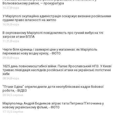
Волноваському районі, — прокуратура
16:27,
Вчора
У Маріуполі окупаційна адміністрація оскаржує визнане російськими
судами право власності на житло
16:06,
Вчора
В окупованому Маріуполі повідомляють про гучний вибух на тлі
загрози атаки БПЛА
11:21,
Вчора
Черги біля криниць і захмарні ціни у магазинах: як Маріуполь
переживає нову водну кризу, - ФОТО
09:00,
Вчора
1625 день повномасштабної війни. Палає Ярославський НПЗ. У Києві
триває ліквідація наслідків російської атаки на українські логістичні
хаби
08:54,
Вчора
"Птахи Одіна" оприлюднили доти неопубліковані кадри бойової
роботи, - ВІДЕО
20:54,
5 серпня
Маріуполець Андрій Бєдняков зіграє тата Петрика П’яточкина у
новому українському фільмі, - ФОТО
17:15,
5 серпня