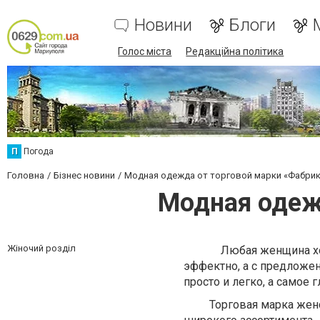
Новини
Блоги
Голос міста
Редакційна політика
П
Погода
Головна
Бізнес новини
Модная одежда от торговой марки «Фабри
Модная одеж
Жіночий розділ
Любая женщина хочет о
эффектно, а с предложе
просто и легко, а самое 
Торговая марка женско