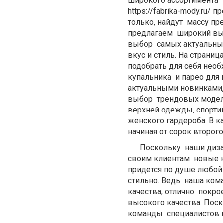
широкого ассортимента 
https://fabrika-mody.ru
только, найдут массу п
предлагаем широкий вы
выбор самых актуальны
вкус и стиль. На стран
подобрать для себя нео
купальника и парео для
актуальными новинками,
выбор трендовых моделе
верхней одежды, спорти
женского гардероба. В 
начиная от сорок второго
Поскольку наши дизайн
своим клиентам новые к
придется по душе любой
стильно. Ведь наша ком
качества, отлично покр
высокого качества. Поск
команды специалистов п