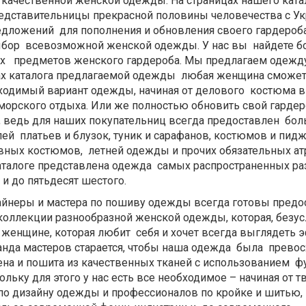
качественной женской одежды. На страницах нашего ката
/ представительницы прекрасной половины человечества с У
редложений для пополнения и обновления своего гардероб
бор всевозможной женской одежды. У нас вы найдете 
х предметов женского гардероба. Мы предлагаем одежд
ицах каталога предлагаемой одежды любая женщина сможе
бходимый вариант одежды, начиная от делового костюма 
 морского отдыха. Или же полностью обновить свой гарде
 ведь для наших покупательниц всегда предоставлен бо
й платьев и блузок, туник и сарафанов, костюмов и пид
вных костюмов, летней одежды и прочих обязательных ат
каталоге представлена одежда самых распространенных ра
 и до пятьдесят шестого.
еры и мастера по пошиву одежды всегда готовы предо
оллекции разнообразной женской одежды, которая, безус
 женщине, которая любит себя и хочет всегда выглядеть 
анда мастеров старается, чтобы наша одежда была прево
оена и пошита из качественных тканей с использованием 
ольку для этого у нас есть все необходимое – начиная от 
о дизайну одежды и профессионалов по кройке и шитью,