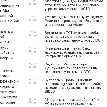
лога
17:15,
Маріуполець Андрій Бєдняков зіграє
Вчора
краины и не
тата Петрика П’яточкина у новому
українському фільмі, - ФОТО
а. Мы
большой
16:17,
«Ми не будемо ховати чужу людину».
Вчора
у на любой
Родина два роки шукає військового,
якого визнали загиблим
т
вплоть до
15:04,
Вступників із ТОТ змушують робити
Вчора
роб
селфі та надсилати геолокацію:
правозахисники звернулися до МОН
льшой
жаков,
10:56,
Путін дозволив членам банд і
Вчора
рибутов
наркоконтрабандистам підписувати
контракти з армією РФ
змеров,
09:43,
Від тих, хто зберігає історію
Вчора
Донеччини: на снаряді залишили
ставить
послання окупантам, - ФОТО
ловно,
09:08,
Петровський район Донецька
эффектно и
Вчора
відрізали від міста: транспорт майже
сходного
не ходить, люди змушені йти пішки, -
фурнитуры
ВІДЕО
творческой
08:54,
1624 день повномасштабної війни.
 которые
Вчора
РФ вдарила «Іскандерами» по