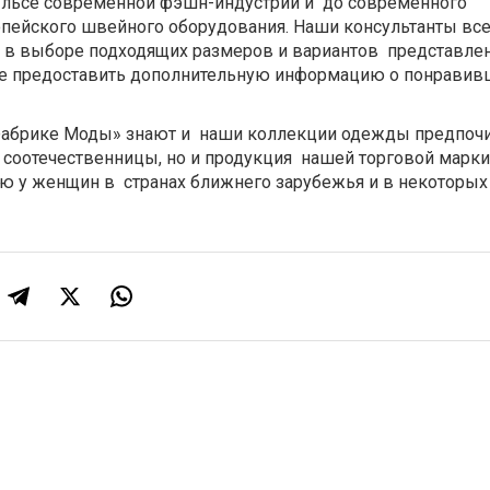
пульсе современной фэшн-индустрии и до современного
пейского швейного оборудования. Наши консультанты вс
 в выборе подходящих размеров и вариантов представле
же предоставить дополнительную информацию о понравив
брике Моды» знают и наши коллекции одежды предпоч
и соотечественницы, но и продукция нашей торговой марк
ью у женщин в странах ближнего зарубежья и в некоторых