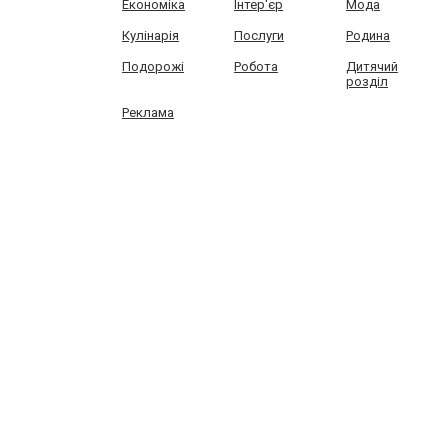
Економіка
Інтер'єр
Мода
Кулінарія
Послуги
Родина
Подорожі
Робота
Дитячий
розділ
Реклама