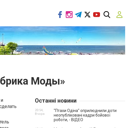
абрика Моды»
Останні новини
 и
 сделать
20:54,
"Птахи Одіна" оприлюднили доти
Вчора
неопубліковані кадри бойової
роботи, - ВІДЕО
тель