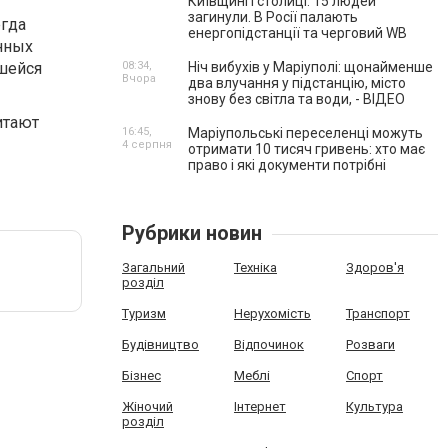
Київщині і столиці. 15 людей
загинули. В Росії палають
егда
енергопідстанції та черговий WB
нных
шейся
08:34,
Ніч вибухів у Маріуполі: щонайменше
Вчора
два влучання у підстанцію, місто
знову без світла та води, - ВІДЕО
итают
16:45,
Маріупольські переселенці можуть
и
4 серпня
отримати 10 тисяч гривень: хто має
право і які документи потрібні
Рубрики новин
Загальний
Техніка
Здоров'я
розділ
Туризм
Нерухомість
Транспорт
Будівництво
Відпочинок
Розваги
Бізнес
Меблі
Спорт
Жіночий
Інтернет
Культура
розділ