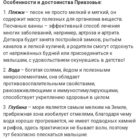
Особенности и достоинства Приазовья:
1.
Пляжи
– песок не просто мелкий и мягкий, он
содержит массу полезных для организма веществ.
Песчаные ванны – эффективный способ лечения
многих заболеваний, например, артроза и артрита.
Детвора будет занята постройкой замков, рытьём
каналов и лепкой куличей, а родители смогут отдохнуть
от напряжённых будней или присоединиться к
малышам, с удовольствием окунувшись в детство!
2.
Вода
– богатая солями, йодом и полезными
микроэлементами, она обладает
противовоспалительными свойствами,
ранозаживляющими и иммуностимулирующими,
способствует укреплению здоровья в целом.
3.
Глубина
– море является самым мелким на Земле,
прибрежная зона изобилует отмелями, благодаря чему
вода хорошо прогревается, не имеет подводных камней
и рифов, здесь практически не бывает волн, поэтому
тут безопасно плескаться малышне.