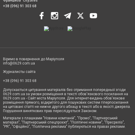
Франшиза "CitySites"
+38 (096) 91 303 68
Віримо в повернення до Маріуполя
info@0629.com.ua
Журналисты сайта
+38 (096) 91 303 68
Допускається цитування матеріалів без отримання попередньої згоди
0629.com.ua за умови розміщення в тексті обов'язкового посилання на
0629.com.ua - Сайт міста Маріуполя. Для інтернет-видань обов'язкове
розміщення прямого, відкритого для пошукових систем гіперпосилання
на цитовані статті не нижче другого абзацу в тексті або в якості джерела.
Порушення виняткових прав переслідується Законом.
Матеріали з плашками "Новини компаній", "Промо", "Партнерський
матеріал", "Партнерський спецпроєкт", "Політичні новини", "Пресреліз",
"PR", "Офіційно", "Політична реклама" публікуються на правах реклами.