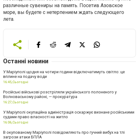
различные сувениры на память. Посетив Азовское
море, вы будете с нетерпением ждать следующего
лета.
Останні новини
У Маріуполі щодня на чотири години відключатимуть світло: це
вплине на подачу води
16:45,
Сьогодні
Російські військові розстріляли українського полоненого у
Волноваському районі, — прокуратура
16:27,
Сьогодні
У Маріуполі окупаційна адміністрація оскаржує визнане російськими
судами право власності на житло
16:06,
Сьогодні
В окупованому Маріуполі повідомляють про гучний вибух на тлі
загрози атаки БПЛА