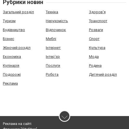
Рубрики новин
Загальний розділ
Техніка
Здоров'я
Туризм
Нерухомість
Транспорт
Будівництво
Відпочинок
Розваги
Бізнес
Меблі
Спорт
Жіночий розділ
Інтернет
Культура
Економіка
Інтер'єр
Мода
Кулінарія
Послуги
Родина
Подорожі
Робота
Дитячий розділ
Реклама
Реклама на сайті