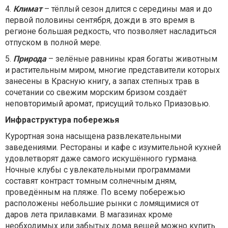
4.
Климат
– тёплый сезон длится с середины мая и до
первой половины сентября, дожди в это время в
регионе большая редкость, что позволяет насладиться
отпуском в полной мере.
5.
Природа
– зелёные равнины края богаты животным
и растительным миром, многие представители которых
занесены в Красную книгу, а запах степных трав в
сочетании со свежим морским бризом создаёт
неповторимый аромат, присущий только Приазовью.
Инфраструктура побережья
Курортная зона насыщена развлекательными
заведениями. Рестораны и кафе с изумительной кухней
удовлетворят даже самого искушённого гурмана.
Ночные клубы с увлекательными программами
составят контраст томным солнечным дням,
проведённым на пляже. По всему побережью
расположены небольшие рынки с ломящимися от
даров лета прилавками. В магазинах кроме
необходимых или забытых дома вещей можно купить