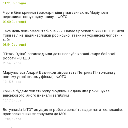
11:21,
Сьогодні
Черги біля криниць і захмарні ціни у магазинах: як Маріуполь
переживає нову водну кризу, - ФОТО
09:00,
Сьогодні
1625 день повномасштабної війни. Палає Ярославський НПЗ. У Києві
триває ліквідація наслідків російської атаки на українські логістичні
хаби
08:54,
Сьогодні
"Птахи Одіна" оприлюднили доти неопубліковані кадри бойової
роботи, - ВІДЕО
20:54,
Вчора
Маріуполець Андрій Бєдняков зіграє тата Петрика П’яточкина у
новому українському фільмі, - ФОТО
17:15,
Вчора
«Ми не будемо ховати чужу людину». Родина два роки шукає
військового, якого визнали загиблим
16:17,
Вчора
Вступників із ТОТ змушують робити селфі та надсилати геолокацію:
правозахисники звернулися до МОН
15:04,
Вчора