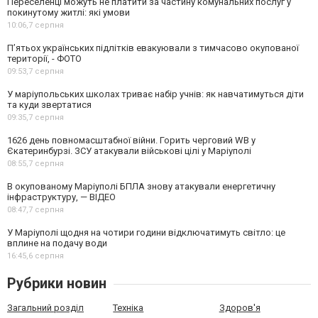
Переселенці можуть не платити за частину комунальних послуг у
покинутому житлі: які умови
10:06,
7 серпня
П’ятьох українських підлітків евакуювали з тимчасово окупованої
території, - ФОТО
09:53,
7 серпня
У маріупольських школах триває набір учнів: як навчатимуться діти
та куди звертатися
09:35,
7 серпня
1626 день повномасштабної війни. Горить черговий WB у
Єкатеринбурзі. ЗСУ атакували військові цілі у Маріуполі
08:55,
7 серпня
В окупованому Маріуполі БПЛА знову атакували енергетичну
інфраструктуру, — ВІДЕО
08:47,
7 серпня
У Маріуполі щодня на чотири години відключатимуть світло: це
вплине на подачу води
16:45,
6 серпня
Рубрики новин
Загальний розділ
Техніка
Здоров'я