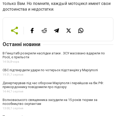
только Вам. Но помните, каждый мотоцикл имеет свои
достоинства и недостатки.
Останні новини
В Генштабі розкрили наслідки атаки . ЗСУ масовано вдарили по
Росії, є прильоти
14:56,
Вчора
СБС підтвердили удари по чотирьох підстанціях у Маріуполі
19:31,
7 серпня
Дезертирував під час оборони Маріуполя і перейшов на бік РФ:
прикордоннику повідомили про підозру
14:44,
7 серпня
Волноваського священника засудили на 15 років тюрми за
пособництво окупантам
13:00,
7 серпня