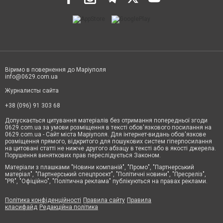
Віримо в повернення до Маріуполя
info@0629.com.ua
Журналисты сайта
+38 (096) 91 303 68
Допускається цитування матеріалів без отримання попередньої згоди
0629.com.ua за умови розміщення в тексті обов'язкового посилання на
0629.com.ua - Сайт міста Маріуполя. Для інтернет-видань обов'язкове
розміщення прямого, відкритого для пошукових систем гіперпосилання
на цитовані статті не нижче другого абзацу в тексті або в якості джерела.
Порушення виняткових прав переслідується Законом.
Матеріали з плашками "Новини компаній", "Промо", "Партнерський
матеріал", "Партнерський спецпроєкт", "Політичні новини", "Пресреліз",
"PR", "Офіційно", "Політична реклама" публікуються на правах реклами.
Політика конфіденційності
Правила сайту
Правила
класифайд
Редакційна політика