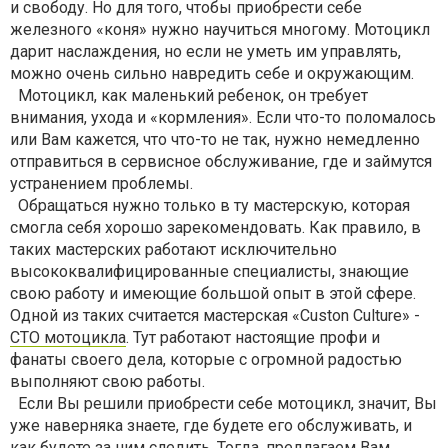
и свободу. Но для того, чтобы приобрести себе
железного «коня» нужно научиться многому. Мотоцикл
дарит наслаждения, но если не уметь им управлять,
можно очень сильно навредить себе и окружающим.
Мотоцикл, как маленький ребенок, он требует
внимания, ухода и «кормления». Если что-то поломалось
или Вам кажется, что что-то не так, нужно немедленно
отправиться в сервисное обслуживание, где и займутся
устранением проблемы.
Обращаться нужно только в ту мастерскую, которая
смогла себя хорошо зарекомендовать. Как правило, в
таких мастерских работают исключительно
высококвалифицированные специалисты, знающие
свою работу и имеющие большой опыт в этой сфере.
Одной из таких считается мастерская «Custon Culture» -
СТО мотоцикла
. Тут работают настоящие профи и
фанаты своего дела, которые с огромной радостью
выполняют свою работы.
Если Вы решили приобрести себе мотоцикл, значит, Вы
уже наверняка знаете, где будете его обслуживать, и
как будете за ним следить. Тогда, предлагаем Вам