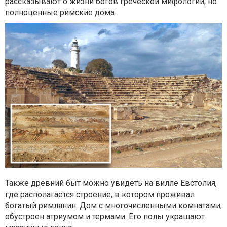
рассказывают о жизни богов греческой мифологии, но
полноценные римские дома.
Также древний быт можно увидеть на вилле Евстолия,
где располагается строение, в котором проживал
богатый римлянин. Дом с многочисленными комнатами,
обустроен атриумом и термами. Его полы украшают