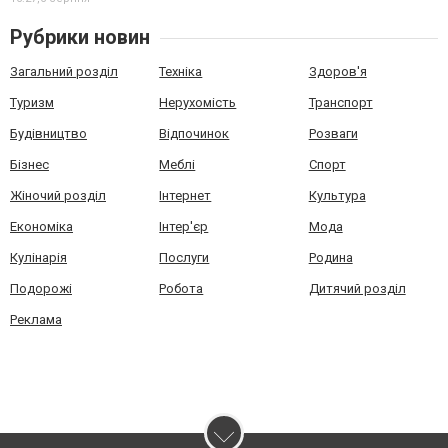
Рубрики новин
Загальний розділ
Техніка
Здоров'я
Туризм
Нерухомість
Транспорт
Будівництво
Відпочинок
Розваги
Бізнес
Меблі
Спорт
Жіночий розділ
Інтернет
Культура
Економіка
Інтер'єр
Мода
Кулінарія
Послуги
Родина
Подорожі
Робота
Дитячий розділ
Реклама