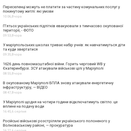
Переселенці можуть не платити за частину комунальних послуг у
покинутому житлі: які умови
10:06,
Вчора
П’ятьох українських підлітків евакуювали з тимчасово окупованої
території, - ФОТО
09:53,
Вчора
У маріупольських школах триває набір учнів: як навчатимуться діти
та куди звертатися
09:35,
Вчора
1626 день повномасштабної війни. Горить черговий WB у
Єкатеринбурзі. ЗСУ атакували військові цілі у Маріуполі
08:55,
Вчора
В окупованому Маріуполі БПЛА знову атакували енергетичну
інфраструктуру, — ВІДЕО
08:47,
Вчора
У Маріуполі щодня на чотири години відключатимуть світло: це
вплине на подачу води
16:45,
6 серпня
Російські військові розстріляли українського полоненого у
Волноваському районі, — прокуратура
16:27,
6 серпня