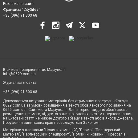
Реклама на сайті
Франшиза "CitySites"
+38 (096) 91 303 68
Віримо в повернення до Маріуполя
info@0629.com.ua
Журналисты сайта
+38 (096) 91 303 68
Допускається цитування матеріалів без отримання попередньої згоди
0629.com.ua за умови розміщення в тексті обов'язкового посилання на
0629.com.ua - Сайт міста Маріуполя. Для інтернет-видань обов'язкове
розміщення прямого, відкритого для пошукових систем гіперпосилання
на цитовані статті не нижче другого абзацу в тексті або в якості джерела.
Порушення виняткових прав переслідується Законом.
Матеріали з плашками "Новини компаній", "Промо", "Партнерський
матеріал", "Партнерський спецпроєкт", "Політичні новини", "Пресреліз",