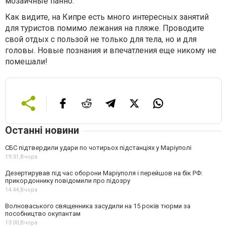
мозаичные панно.
Как видите, на Кипре есть много интересных занятий
для туристов помимо лежания на пляже. Проводите
свой отдых с пользой не только для тела, но и для
головы. Новые познания и впечатления еще никому не
помешали!
Останні новини
СБС підтвердили удари по чотирьох підстанціях у Маріуполі
19:31,
Вчора
Дезертирував під час оборони Маріуполя і перейшов на бік РФ:
прикордоннику повідомили про підозру
14:44,
Вчора
Волноваського священника засудили на 15 років тюрми за
пособництво окупантам
13:00,
Вчора