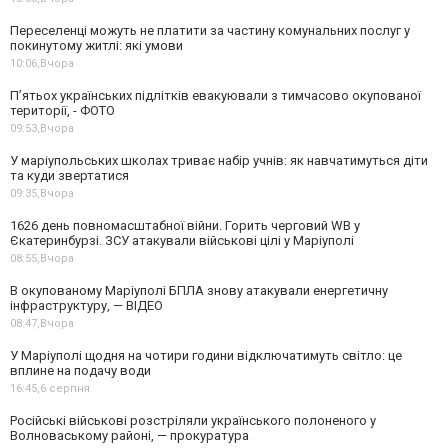
Переселенці можуть не платити за частину комунальних послуг у
покинутому житлі: які умови
10:06,
Вчора
П’ятьох українських підлітків евакуювали з тимчасово окупованої
території, - ФОТО
09:53,
Вчора
У маріупольських школах триває набір учнів: як навчатимуться діти
та куди звертатися
09:35,
Вчора
1626 день повномасштабної війни. Горить черговий WB у
Єкатеринбурзі. ЗСУ атакували військові цілі у Маріуполі
08:55,
Вчора
В окупованому Маріуполі БПЛА знову атакували енергетичну
інфраструктуру, — ВІДЕО
08:47,
Вчора
У Маріуполі щодня на чотири години відключатимуть світло: це
вплине на подачу води
16:45,
6 серпня
Російські військові розстріляли українського полоненого у
Волноваському районі, — прокуратура