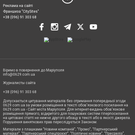
Реклама на сайті
Франшиза "CitySites"
+38 (096) 91 303 68
Віримо в повернення до Маріуполя
info@0629.com.ua
Журналисты сайта
+38 (096) 91 303 68
Допускається цитування матеріалів без отримання попередньої згоди
0629.com.ua за умови розміщення в тексті обов'язкового посилання на
0629.com.ua - Сайт міста Маріуполя. Для інтернет-видань обов'язкове
розміщення прямого, відкритого для пошукових систем гіперпосилання
на цитовані статті не нижче другого абзацу в тексті або в якості джерела.
Порушення виняткових прав переслідується Законом.
Матеріали з плашками "Новини компаній", "Промо", "Партнерський
матеріал", "Партнерський спецпроєкт", "Політичні новини", "Пресреліз",