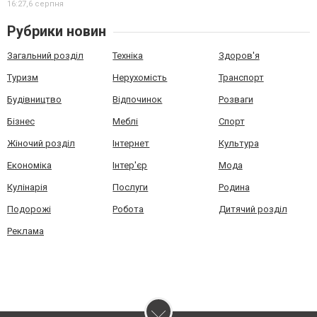
16:27,
6 серпня
Рубрики новин
Загальний розділ
Техніка
Здоров'я
Туризм
Нерухомість
Транспорт
Будівництво
Відпочинок
Розваги
Бізнес
Меблі
Спорт
Жіночий розділ
Інтернет
Культура
Економіка
Інтер'єр
Мода
Кулінарія
Послуги
Родина
Подорожі
Робота
Дитячий розділ
Реклама