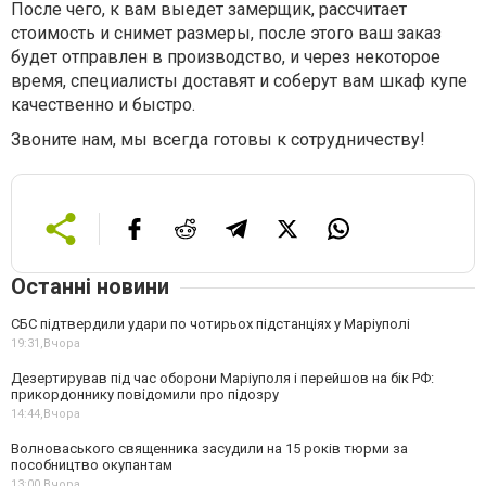
После чего, к вам выедет замерщик, рассчитает
стоимость и снимет размеры, после этого ваш заказ
будет отправлен в производство, и через некоторое
время, специалисты доставят и соберут вам шкаф купе
качественно и быстро.
Звоните нам, мы всегда готовы к сотрудничеству!
Останні новини
СБС підтвердили удари по чотирьох підстанціях у Маріуполі
19:31,
Вчора
Дезертирував під час оборони Маріуполя і перейшов на бік РФ:
прикордоннику повідомили про підозру
14:44,
Вчора
Волноваського священника засудили на 15 років тюрми за
пособництво окупантам
13:00,
Вчора