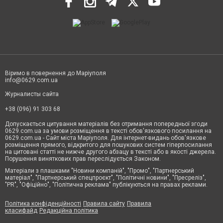
Віримо в повернення до Маріуполя
info@0629.com.ua
Журналисты сайта
+38 (096) 91 303 68
Допускається цитування матеріалів без отримання попередньої згоди
0629.com.ua за умови розміщення в тексті обов'язкового посилання на
0629.com.ua - Сайт міста Маріуполя. Для інтернет-видань обов'язкове
розміщення прямого, відкритого для пошукових систем гіперпосилання
на цитовані статті не нижче другого абзацу в тексті або в якості джерела.
Порушення виняткових прав переслідується Законом.
Матеріали з плашками "Новини компаній", "Промо", "Партнерський
матеріал", "Партнерський спецпроєкт", "Політичні новини", "Пресреліз",
"PR", "Офіційно", "Політична реклама" публікуються на правах реклами.
Політика конфіденційності
Правила сайту
Правила
класифайд
Редакційна політика