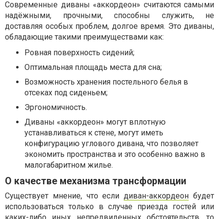
Современные диваны «аккордеон» считаются самыми
надёжными, прочными, способны служить, не
доставляя особых проблем, долгое время. Это диваны,
обладающие такими преимуществами как:
Ровная поверхность сидений;
Оптимальная площадь места для сна;
Возможность хранения постельного белья в
отсеках под сиденьем;
Эргономичность.
Диваны «аккордеон» могут вплотную
устанавливаться к стене, могут иметь
конфигурацию углового дивана, что позволяет
экономить пространства и это особенно важно в
малогабаритном жилье.
О качестве механизма трансформации
Существует мнение, что если
диван-аккордеон
будет
использоваться только в случае приезда гостей или
каких-либо иных непредвиденных обстоятельств, то