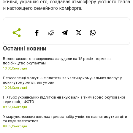
жилья, украшая его, создавая атмосферу уютного тепла
и настоящего семейного комфорта.
Останні новини
Волноваського священника засудили на 15 років тюрми за
посібництво окупантам
13:00,
Сьогодні
Переселенці можуть не платити за частину комунальних послуг у
покинутому житлі: які умови
10:06,
Сьогодні
П’ятьох українських підлітків евакуювали з тимчасово окупованої
території, - ФОТО
09:53,
Сьогодні
У маріупольських школах триває набір учнів: як навчатимуться діти
та куди звертатися
09:35,
Сьогодні