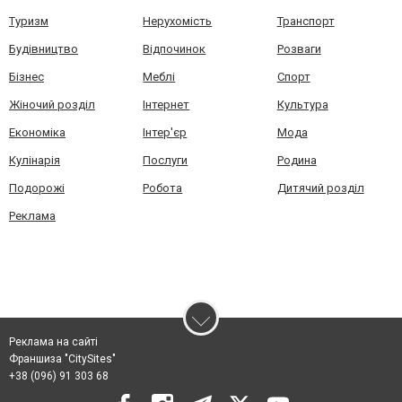
Туризм
Нерухомість
Транспорт
Будівництво
Відпочинок
Розваги
Бізнес
Меблі
Спорт
Жіночий розділ
Інтернет
Культура
Економіка
Інтер'єр
Мода
Кулінарія
Послуги
Родина
Подорожі
Робота
Дитячий розділ
Реклама
Реклама на сайті
Франшиза "CitySites"
+38 (096) 91 303 68