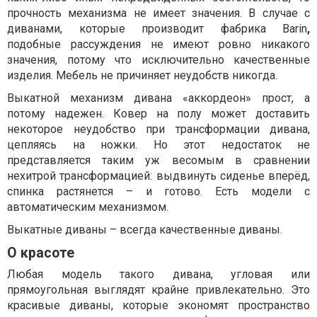
прочность механизма не имеет значения. В случае с
диванами, которые производит фабрика Barin
,
подобные рассуждения не имеют ровно никакого
значения, потому что исключительно качественные
изделия. Мебель не причиняет неудобств никогда.
Выкатной механизм дивана «аккордеон» прост, а
потому надежен. Ковер на полу может доставить
некоторое неудобство при трансформации дивана,
цепляясь на ножки. Но этот недостаток не
представляется таким уж весомым в сравнении
нехитрой трансформацией: выдвинуть сиденье вперёд,
спинка растянется – и готово. Есть модели с
автоматическим механизмом.
Выкатные диваны – всегда качественные диваны.
О красоте
Любая модель такого дивана, угловая или
прямоугольная выглядят крайне привлекательно. Это
красивые диваны, которые экономят пространство