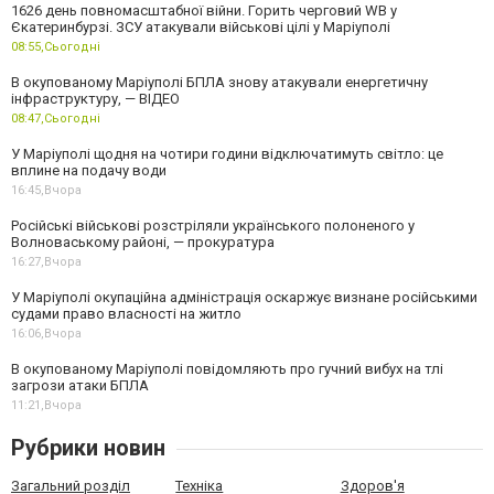
1626 день повномасштабної війни. Горить черговий WB у
Єкатеринбурзі. ЗСУ атакували військові цілі у Маріуполі
08:55,
Сьогодні
В окупованому Маріуполі БПЛА знову атакували енергетичну
інфраструктуру, — ВІДЕО
08:47,
Сьогодні
У Маріуполі щодня на чотири години відключатимуть світло: це
вплине на подачу води
16:45,
Вчора
Російські військові розстріляли українського полоненого у
Волноваському районі, — прокуратура
16:27,
Вчора
У Маріуполі окупаційна адміністрація оскаржує визнане російськими
судами право власності на житло
16:06,
Вчора
В окупованому Маріуполі повідомляють про гучний вибух на тлі
загрози атаки БПЛА
11:21,
Вчора
Рубрики новин
Загальний розділ
Техніка
Здоров'я