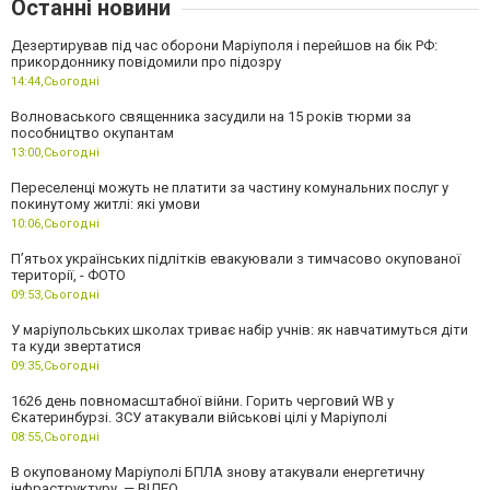
Останні новини
Дезертирував під час оборони Маріуполя і перейшов на бік РФ:
прикордоннику повідомили про підозру
14:44,
Сьогодні
Волноваського священника засудили на 15 років тюрми за
пособництво окупантам
13:00,
Сьогодні
Переселенці можуть не платити за частину комунальних послуг у
покинутому житлі: які умови
10:06,
Сьогодні
П’ятьох українських підлітків евакуювали з тимчасово окупованої
території, - ФОТО
09:53,
Сьогодні
У маріупольських школах триває набір учнів: як навчатимуться діти
та куди звертатися
09:35,
Сьогодні
1626 день повномасштабної війни. Горить черговий WB у
Єкатеринбурзі. ЗСУ атакували військові цілі у Маріуполі
08:55,
Сьогодні
В окупованому Маріуполі БПЛА знову атакували енергетичну
інфраструктуру, — ВІДЕО