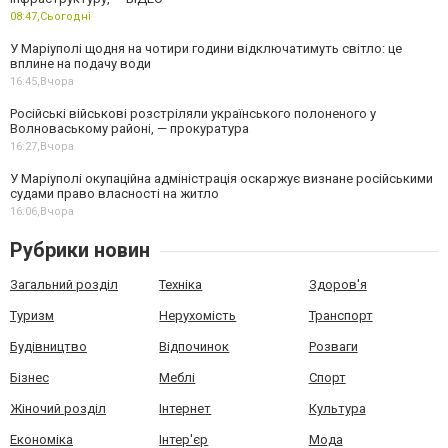
08:47,
Сьогодні
У Маріуполі щодня на чотири години відключатимуть світло: це
вплине на подачу води
16:45,
Вчора
Російські військові розстріляли українського полоненого у
Волноваському районі, — прокуратура
16:27,
Вчора
У Маріуполі окупаційна адміністрація оскаржує визнане російськими
судами право власності на житло
16:06,
Вчора
Рубрики новин
Загальний розділ
Техніка
Здоров'я
Туризм
Нерухомість
Транспорт
Будівництво
Відпочинок
Розваги
Бізнес
Меблі
Спорт
Жіночий розділ
Інтернет
Культура
Економіка
Інтер'єр
Мода