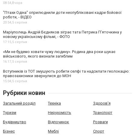
08:54,
Вчора
"Птахи Одіна" оприлюднили доти неопубліковані кадри бойової
роботи, - ВІДЕО
20:54,
5 серпня
Маріуполець Андрій Бєдняков зіграє тата Петрика П’яточкина у
новому українському фільмі, - ФОТО
17:15,
5 серпня
«Ми не будемо ховати чужу людину». Родина два роки шукає
військового, якого визнали загиблим
16:17,
5 серпня
Вступників із ТОТ змушують робити селфі та надсилати геолокацію:
правозахисники звернулися до МОН
15:04,
5 серпня
Рубрики новин
Загальний розділ
Техніка
Здоров'я
Туризм
Нерухомість
Транспорт
Будівництво
Відпочинок
Розваги
Бізнес
Меблі
Спорт