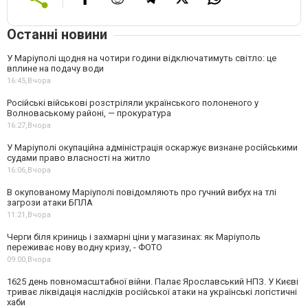
Останні новини
У Маріуполі щодня на чотири години відключатимуть світло: це
вплине на подачу води
16:45,
Вчора
Російські військові розстріляли українського полоненого у
Волноваському районі, — прокуратура
16:27,
Вчора
У Маріуполі окупаційна адміністрація оскаржує визнане російськими
судами право власності на житло
16:06,
Вчора
В окупованому Маріуполі повідомляють про гучний вибух на тлі
загрози атаки БПЛА
11:21,
Вчора
Черги біля криниць і захмарні ціни у магазинах: як Маріуполь
переживає нову водну кризу, - ФОТО
09:00,
Вчора
1625 день повномасштабної війни. Палає Ярославський НПЗ. У Києві
триває ліквідація наслідків російської атаки на українські логістичні
хаби