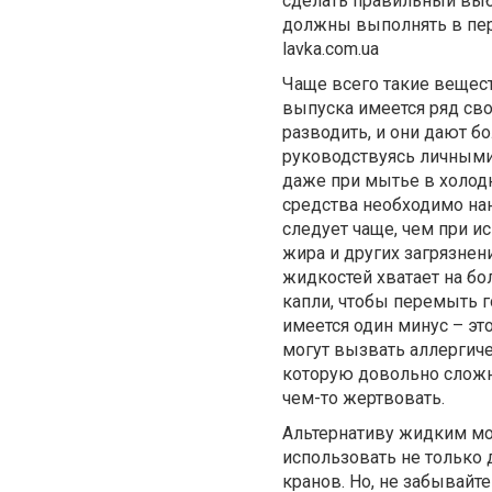
сделать правильный выб
должны выполнять в пер
lavka.com.ua
Чаще всего такие вещест
выпуска имеется ряд сво
разводить, и они дают б
руководствуясь личными
даже при мытье в холод
средства необходимо нан
следует чаще, чем при и
жира и других загрязнен
жидкостей хватает на бо
капли, чтобы перемыть г
имеется один минус – эт
могут вызвать аллергиче
которую довольно сложно
чем-то жертвовать.
Альтернативу жидким мо
использовать не только 
кранов. Но, не забывайт