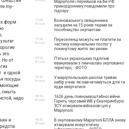
 средства
Вчора
Маріуполя і перейшов на бік РФ:
те my-
прикордоннику повідомили про
підозру
13:00,
Волноваського священника
ех форм
Вчора
засудили на 15 років тюрми за
но
пособництво окупантам
,
10:06,
Переселенці можуть не платити за
ультат
Вчора
частину комунальних послуг у
дорогие
покинутому житлі: які умови
ь это
09:53,
П’ятьох українських підлітків
 Но от
Вчора
евакуювали з тимчасово окупованої
огих
території, - ФОТО
т и одной
09:35,
У маріупольських школах триває
ья посуды
Вчора
набір учнів: як навчатимуться діти та
е моющие
куди звертатися
, смыть
08:55,
1626 день повномасштабної війни.
истой, надо
Вчора
Горить черговий WB у Єкатеринбурзі.
ЗСУ атакували військові цілі у
Маріуполі
вин и
08:47,
В окупованому Маріуполі БПЛА знову
Вчора
атакували енергетичну
редств.