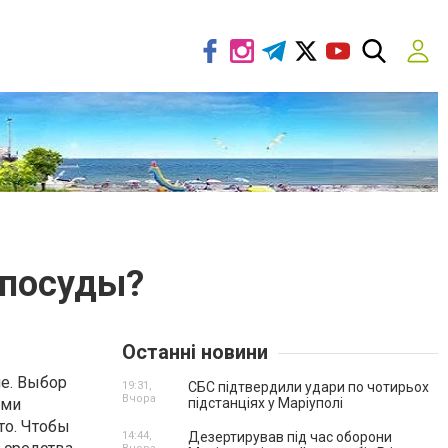
 посуды?
Останні новини
е. Выбор
19:31,
СБС підтвердили удари по чотирьох
Вчора
ыми
підстанціях у Маріуполі
то. Чтобы
14:44,
Дезертирував під час оборони