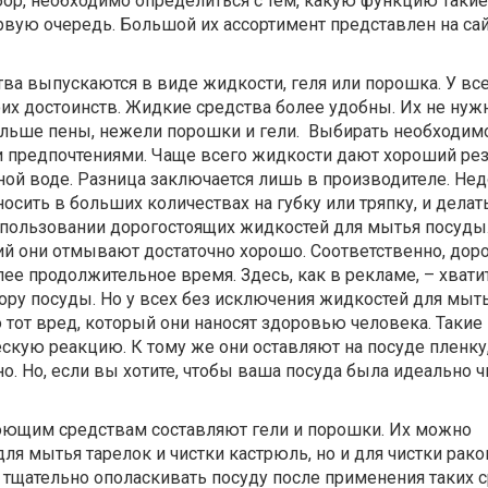
ор, необходимо определиться с тем, какую функцию такие
вую очередь. Большой их ассортимент представлен на сай
ва выпускаются в виде жидкости, геля или порошка. У вс
их достоинств. Жидкие средства более удобны. Их не нуж
ольше пены, нежели порошки и гели. Выбирать необходимо
 предпочтениями. Чаще всего жидкости дают хороший рез
ной воде. Разница заключается лишь в производителе. Не
осить в больших количествах на губку или тряпку, и делат
спользовании дорогостоящих жидкостей для мытья посуды.
ий они отмывают достаточно хорошо. Соответственно, дор
лее продолжительное время. Здесь, как в рекламе, – хвати
ору посуды. Но у всех без исключения жидкостей для мыт
о тот вред, который они наносят здоровью человека. Таки
скую реакцию. К тому же они оставляют на посуде пленку
. Но, если вы хотите, чтобы ваша посуда была идеально ч
ющим средствам составляют гели и порошки. Их можно
для мытья тарелок и чистки кастрюль, но и для чистки рако
е тщательно ополаскивать посуду после применения таких с