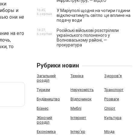
інфраструктуру, — ВІДЕО
шки
риборы и
16:45,
У Маріуполі щодня на чотири години
6 серпня
відключатимуть світло: це вплине на
вью они не
подачу води
16:27,
Російські військові розстріляли
ние на его
6 серпня
українського полоненого у
лочь,
Волноваському районі, —
прокуратура
ки, то
Рубрики новин
Загальний
Техніка
Здоров'я
розділ
Туризм
Нерухомість
Транспорт
Будівництво
Відпочинок
Розваги
Бізнес
Меблі
Спорт
Жіночий
Інтернет
Культура
розділ
Економіка
Інтер'єр
Мода