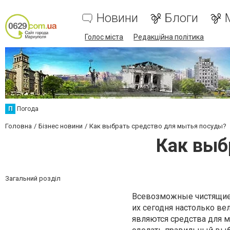
Новини
Блоги
Голос міста
Редакційна політика
П
Погода
Головна
Бізнес новини
Как выбрать средство для мытья посуды?
Как выб
Загальний розділ
Всевозможные чистящие
их сегодня настолько ве
являются средства для м