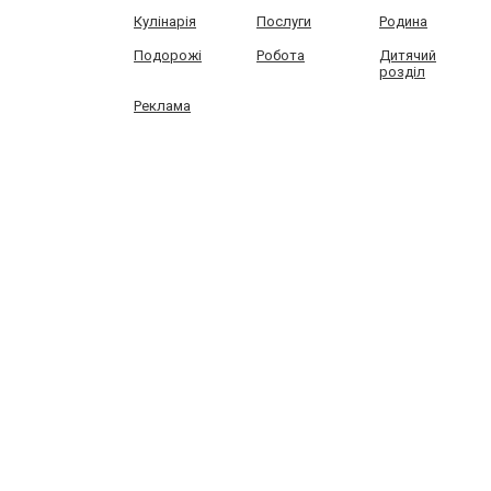
Кулінарія
Послуги
Родина
Подорожі
Робота
Дитячий
розділ
Реклама