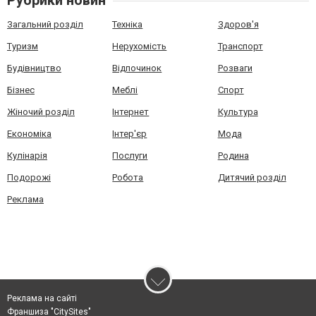
Рубрики новин
Загальний розділ
Техніка
Здоров'я
Туризм
Нерухомість
Транспорт
Будівництво
Відпочинок
Розваги
Бізнес
Меблі
Спорт
Жіночий розділ
Інтернет
Культура
Економіка
Інтер'єр
Мода
Кулінарія
Послуги
Родина
Подорожі
Робота
Дитячий розділ
Реклама
Реклама на сайті
Франшиза "CitySites"