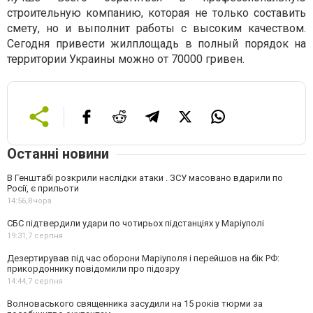
строительную компанию, которая не только составить
смету, но и выполнит работы с высоким качеством.
Сегодня привести жилплощадь в полный порядок на
территории Украины можно от 70000 гривен.
Останні новини
В Генштабі розкрили наслідки атаки . ЗСУ масовано вдарили по
Росії, є прильоти
14:56,
Вчора
СБС підтвердили удари по чотирьох підстанціях у Маріуполі
19:31,
7 серпня
Дезертирував під час оборони Маріуполя і перейшов на бік РФ:
прикордоннику повідомили про підозру
14:44,
7 серпня
Волноваського священника засудили на 15 років тюрми за