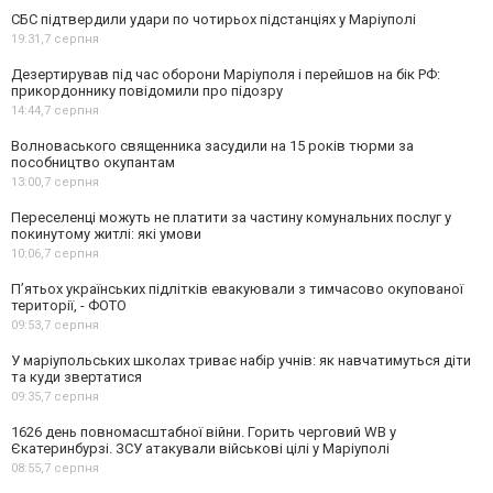
СБС підтвердили удари по чотирьох підстанціях у Маріуполі
19:31,
7 серпня
Дезертирував під час оборони Маріуполя і перейшов на бік РФ:
прикордоннику повідомили про підозру
14:44,
7 серпня
Волноваського священника засудили на 15 років тюрми за
пособництво окупантам
13:00,
7 серпня
Переселенці можуть не платити за частину комунальних послуг у
покинутому житлі: які умови
10:06,
7 серпня
П’ятьох українських підлітків евакуювали з тимчасово окупованої
території, - ФОТО
09:53,
7 серпня
У маріупольських школах триває набір учнів: як навчатимуться діти
та куди звертатися
09:35,
7 серпня
1626 день повномасштабної війни. Горить черговий WB у
Єкатеринбурзі. ЗСУ атакували військові цілі у Маріуполі
08:55,
7 серпня