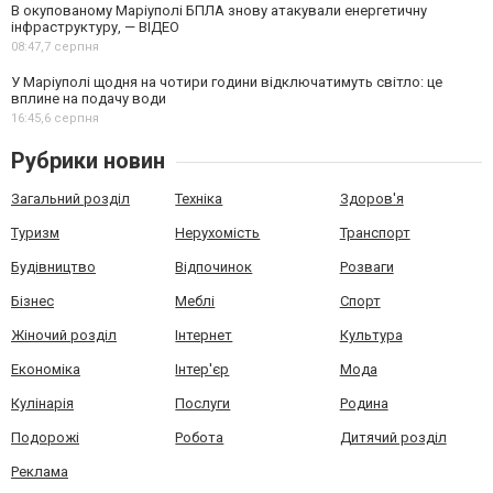
В окупованому Маріуполі БПЛА знову атакували енергетичну
інфраструктуру, — ВІДЕО
08:47,
7 серпня
У Маріуполі щодня на чотири години відключатимуть світло: це
вплине на подачу води
16:45,
6 серпня
Рубрики новин
Загальний розділ
Техніка
Здоров'я
Туризм
Нерухомість
Транспорт
Будівництво
Відпочинок
Розваги
Бізнес
Меблі
Спорт
Жіночий розділ
Інтернет
Культура
Економіка
Інтер'єр
Мода
Кулінарія
Послуги
Родина
Подорожі
Робота
Дитячий розділ
Реклама