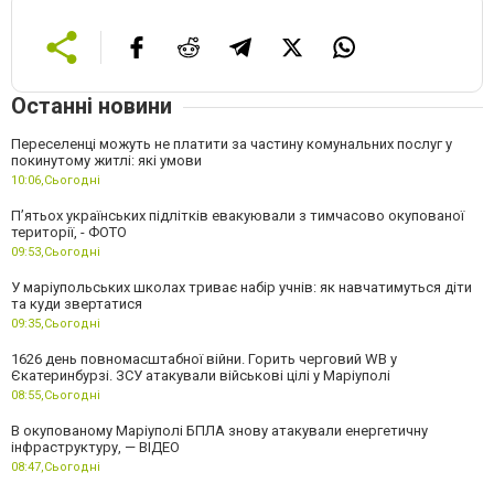
Останні новини
Переселенці можуть не платити за частину комунальних послуг у
покинутому житлі: які умови
10:06,
Сьогодні
П’ятьох українських підлітків евакуювали з тимчасово окупованої
території, - ФОТО
09:53,
Сьогодні
У маріупольських школах триває набір учнів: як навчатимуться діти
та куди звертатися
09:35,
Сьогодні
1626 день повномасштабної війни. Горить черговий WB у
Єкатеринбурзі. ЗСУ атакували військові цілі у Маріуполі
08:55,
Сьогодні
В окупованому Маріуполі БПЛА знову атакували енергетичну
інфраструктуру, — ВІДЕО
08:47,
Сьогодні