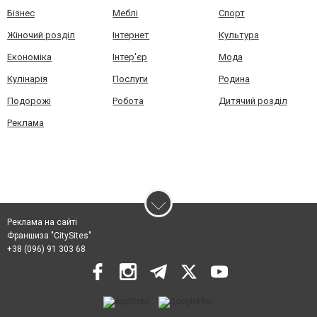
Бізнес
Меблі
Спорт
Жіночий розділ
Інтернет
Культура
Економіка
Інтер'єр
Мода
Кулінарія
Послуги
Родина
Подорожі
Робота
Дитячий розділ
Реклама
Реклама на сайті
Франшиза "CitySites"
+38 (096) 91 303 68