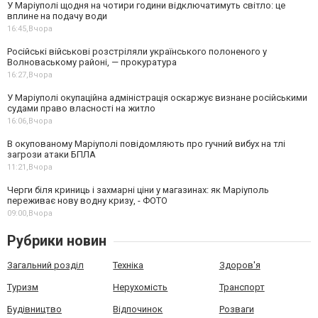
У Маріуполі щодня на чотири години відключатимуть світло: це
вплине на подачу води
16:45,
Вчора
Російські військові розстріляли українського полоненого у
Волноваському районі, — прокуратура
16:27,
Вчора
У Маріуполі окупаційна адміністрація оскаржує визнане російськими
судами право власності на житло
16:06,
Вчора
В окупованому Маріуполі повідомляють про гучний вибух на тлі
загрози атаки БПЛА
11:21,
Вчора
Черги біля криниць і захмарні ціни у магазинах: як Маріуполь
переживає нову водну кризу, - ФОТО
09:00,
Вчора
Рубрики новин
Загальний розділ
Техніка
Здоров'я
Туризм
Нерухомість
Транспорт
Будівництво
Відпочинок
Розваги