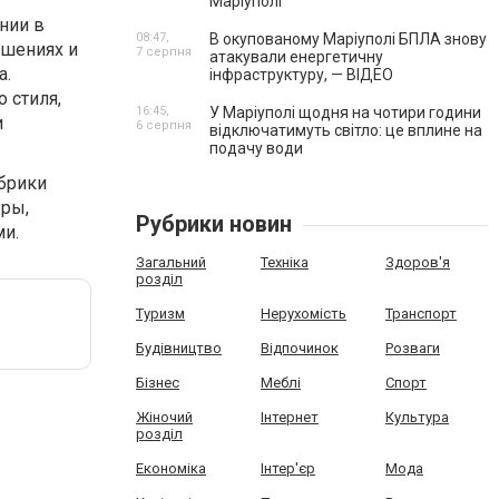
Маріуполі
нии в
08:47,
В окупованому Маріуполі БПЛА знову
ешениях и
7 серпня
атакували енергетичну
а.
інфраструктуру, — ВІДЕО
 стиля,
16:45,
У Маріуполі щодня на чотири години
и
6 серпня
відключатимуть світло: це вплине на
подачу води
брики
уры,
Рубрики новин
ми.
Загальний
Техніка
Здоров'я
розділ
Туризм
Нерухомість
Транспорт
Будівництво
Відпочинок
Розваги
Бізнес
Меблі
Спорт
Жіночий
Інтернет
Культура
розділ
Економіка
Інтер'єр
Мода