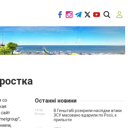
дростка
Останні новини
я со
кая
14:56,
В Генштабі розкрили наслідки атаки .
 сайт
Вчора
ЗСУ масовано вдарили по Росії, є
elgroup",
прильоти
нием,