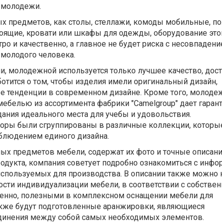
 молодежи.
х предметов, как столы, стеллажи, комоды мобильные, по
оящие, кровати или шкафы для одежды, оборудование это
о и качественно, а главное не будет риска с несовпадени
молодого человека.
и, молодежной используется только лучшее качество, дос
отится о том, чтобы изделия имели оригинальный дизайн,
 тенденции в современном дизайне. Кроме того, молоде
ебелью из ассортимента фабрики "Camelgroup" дает гаран
ания идеального места для учебы и удовольствия.
ры были сгруппированы в различные коллекции, которые
блюдением единого дизайна.
ых предметов мебели, содержат их фото и точные описани
одукта, компания советует подробно ознакомиться с инфо
 используемых для производства. В описании также можно 
ти индивидуализации мебели, в соответствии с собстве
енно, полезными в комплексном оснащении мебели для
кже будут подготовленные аранжировки, являющиеся
динения между собой самых необходимых элементов.