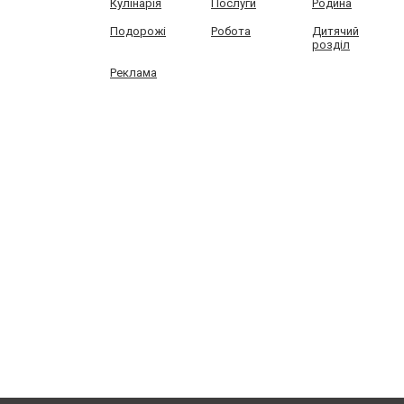
Кулінарія
Послуги
Родина
Подорожі
Робота
Дитячий
розділ
Реклама