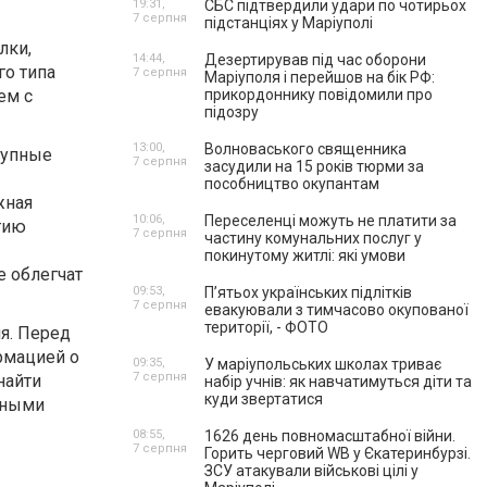
19:31,
СБС підтвердили удари по чотирьох
7 серпня
підстанціях у Маріуполі
лки,
14:44,
Дезертирував під час оборони
го типа
7 серпня
Маріуполя і перейшов на бік РФ:
ем с
прикордоннику повідомили про
підозру
13:00,
Волноваського священника
тупные
7 серпня
засудили на 15 років тюрми за
пособництво окупантам
жная
10:06,
Переселенці можуть не платити за
тию
7 серпня
частину комунальних послуг у
покинутому житлі: які умови
 облегчат
09:53,
П’ятьох українських підлітків
7 серпня
евакуювали з тимчасово окупованої
території, - ФОТО
я. Перед
рмацией о
09:35,
У маріупольських школах триває
7 серпня
найти
набір учнів: як навчатимуться діти та
куди звертатися
нными
08:55,
1626 день повномасштабної війни.
7 серпня
Горить черговий WB у Єкатеринбурзі.
ЗСУ атакували військові цілі у