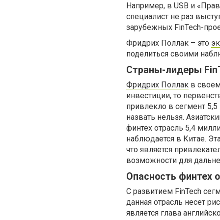
Например, в USB и «Пра
специалист не раз высту
зарубежных FinTech-прое
Фридрих Поллак – это
эк
поделиться своими набл
Страны-лидеры Fin
Фридрих Поллак
в своем
инвестиции, то первенс
привлекло в сегмент 5,
назвать нельзя. Азиатск
финтех отрасль 5,4 милл
наблюдается в Китае. Э
что является привлекате
возможности для дальне
Опасность финтех о
С развитием FinTech сег
данная отрасль несет ри
является глава английс