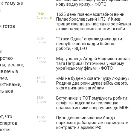
 К тому же
нову водну кризу, - ФОТО
и
08:54,
1625 день повномасштабної війни.
Сьогодні
Палає Ярославський НПЗ. У Києві
триває ліквідація наслідків російської
и готов
атаки на українські логістичні хаби
20:54,
"Птахи Одіна" оприлюднили доти
Вчора
неопубліковані кадри бойової
роботи, - ВІДЕО
е
арство
17:15,
Маріуполець Андрій Бєдняков зіграє
Вчора
тата Петрика П’яточкина у новому
ы, все же,
українському фільмі, - ФОТО
ивлечь в
емо,
16:17,
«Ми не будемо ховати чужу людину».
Вчора
Родина два роки шукає військового,
ективами,
якого визнали загиблим
ть все
15:04,
Вступників із ТОТ змушують робити
Вчора
селфі та надсилати геолокацію:
правозахисники звернулися до МОН
т, что
10:56,
Путін дозволив членам банд і
Вчора
кспертов
наркоконтрабандистам підписувати
контракти з армією РФ
ается