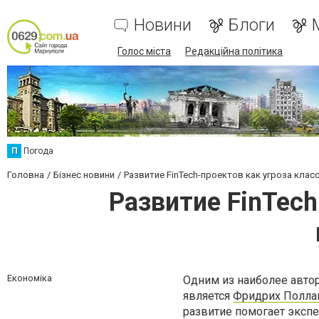
Новини
Блоги
Голос міста
Редакційна політика
П
Погода
Головна
Бізнес новини
Развитие FinTech-проектов как угроза клас
Развитие FinTech
Економіка
Одним из наиболее автор
является
Фридрих Полла
развитие помогает экспе