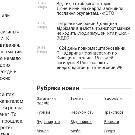
09:43,
Від тих, хто зберігає історію
Вчора
Донеччини: на снаряді залишили
послання окупантам, - ФОТО
 или
09:08,
Петровський район Донецька
Вчора
відрізали від міста: транспорт майже
паутины»
не ходить, люди змушені йти пішки, -
И. К
ВІДЕО
видения.
08:54,
1624 день повномасштабної війни.
нформации.
Вчора
РФ вдарила «Іскандерами» по
но немало
Київщині і столиці. 15 людей
загинули. В Росії палають
идрих
енергопідстанції та черговий WB
 каждый
можно
Рубрики новин
финтех
Загальний
Техніка
Здоров'я
 капиталом
розділ
лей рынка,
Туризм
Нерухомість
Транспорт
нег. То
в прошлое.
Будівництво
Відпочинок
Розваги
реть».
Бізнес
Меблі
Спорт
утые