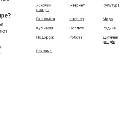
Жіночий
Інтернет
Культура
розділ
ире?
Економіка
Інтер'єр
Мода
ря
Кулінарія
Послуги
Родина
кают
Подорожі
Робота
Дитячий
розділ
м
Реклама
.