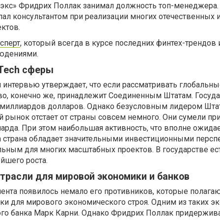
вэкс» Фридрих Поллак занимал должность топ-менеджера.
пал консультантом при реализации многих отечественных 
ктов.
сперт
, который всегда в курсе последних финтех-трендов 
юдениями.
Tech сферы
 интервью утверждает, что если рассматривать глобальны
тво, конечно же, принадлежит Соединенным Штатам. Госуд
5 миллиардов долларов. Однако безусловным лидером Штат
ий рынок отстает от страны совсем немного. Они сумели пр
иарда. При этом наибольшая активность, что вполне ожида
та страна обладает значительными инвестиционными персп
льным для многих масштабных проектов. В государстве ес
йшего роста.
трасли для мировой экономики и банков
мента появилось немало его противников, которые полагаю
ски для мирового экономического строя. Одним из таких э
кого банка Марк Карни. Однако Фридрих Поллак придержив