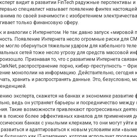
ксперт видит в развитии FinTech радужные перспективы и
нтервью специалист называет появление финтех настоящей
внима по своей значимости с изобретением электричества
агивает только финансовую сферу.
к и аналогии с Интернетом. Не так давно запуск «мировой 
ость. Появление Интернета несло огромные риски для СМ
be могло обернуться тяжелым ударом для кабельного теле
альных сетей тоже несло угрозу для средств массовой и
произошло. Признавая то, что с развитием Интернета связа
arkNet, распространение порно, кибер-преступность – Фр
ение монополии на информацию. Действительно, сегодня
ать, хранить и распространять данные. Это, безусловно, 
тенденцией.
нию эксперта, скажется на банках и экономике развитие 
льно, ведь он устраняет барьеры и посредничество между
ния. Такие возможности привлекают прогрессивных деяте
я в поиске более эффективных каналов для применения де
ассических банках с унылыми клерками, то они могут уйти 
 – развиться и адаптироваться к новым условиям или «выме
к будущего как IT-компанию, которая использует продвин