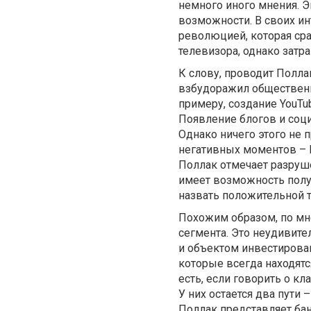
немного иного мнения. Э
возможности. В своих и
революцией, которая сра
телевизора, однако затр
К слову, проводит Полла
взбудоражил общественн
примеру, создание YouTu
Появление блогов и соци
Однако ничего этого не 
негативных моментов – D
Поллак отмечает разруш
имеет возможность получ
назвать положительной 
Похожим образом, по мне
сегмента. Это неудивите
и объектом инвестирова
которые всегда находятс
есть, если говорить о кл
У них остается два пути
Поллак представляет бан