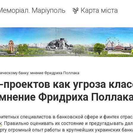
Меморіал. Маріуполь
Карта міста
сическому банку: мнение Фридриха Поллака
-проектов как угроза кла
мнение Фридриха Поллак
итетных специалистов в банковской сфере и финтех отрас
к
. Правильно оценивать их состояние и предугадывать д
рту огромный опыт работы в крупнейших украинских банка