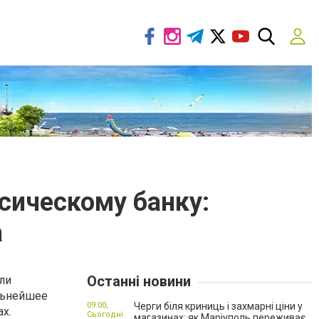
ссическому банку:
а
Останні новини
ли
альнейшее
09:00,
Черги біля криниць і захмарні ціни у
х.
Сьогодні
магазинах: як Маріуполь переживає