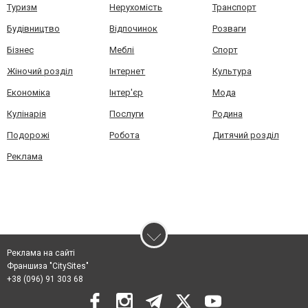
Туризм
Нерухомість
Транспорт
Будівництво
Відпочинок
Розваги
Бізнес
Меблі
Спорт
Жіночий розділ
Інтернет
Культура
Економіка
Інтер'єр
Мода
Кулінарія
Послуги
Родина
Подорожі
Робота
Дитячий розділ
Реклама
Реклама на сайті
Франшиза "CitySites"
+38 (096) 91 303 68