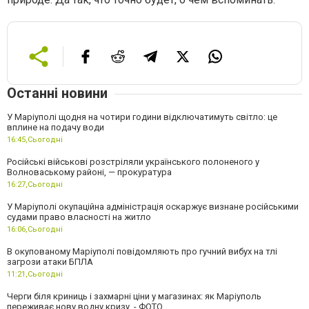
Останні новини
У Маріуполі щодня на чотири години відключатимуть світло: це
вплине на подачу води
16:45,
Сьогодні
Російські військові розстріляли українського полоненого у
Волноваському районі, — прокуратура
16:27,
Сьогодні
У Маріуполі окупаційна адміністрація оскаржує визнане російськими
судами право власності на житло
16:06,
Сьогодні
В окупованому Маріуполі повідомляють про гучний вибух на тлі
загрози атаки БПЛА
11:21,
Сьогодні
Черги біля криниць і захмарні ціни у магазинах: як Маріуполь
переживає нову водну кризу, - ФОТО