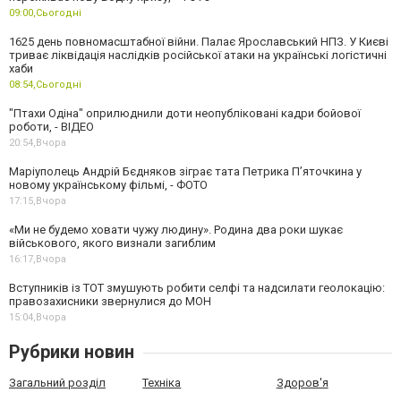
09:00,
Сьогодні
1625 день повномасштабної війни. Палає Ярославський НПЗ. У Києві
триває ліквідація наслідків російської атаки на українські логістичні
хаби
08:54,
Сьогодні
"Птахи Одіна" оприлюднили доти неопубліковані кадри бойової
роботи, - ВІДЕО
20:54,
Вчора
Маріуполець Андрій Бєдняков зіграє тата Петрика П’яточкина у
новому українському фільмі, - ФОТО
17:15,
Вчора
«Ми не будемо ховати чужу людину». Родина два роки шукає
військового, якого визнали загиблим
16:17,
Вчора
Вступників із ТОТ змушують робити селфі та надсилати геолокацію:
правозахисники звернулися до МОН
15:04,
Вчора
Рубрики новин
Загальний розділ
Техніка
Здоров'я