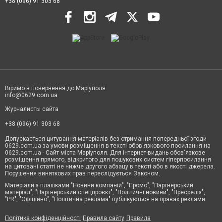
+38 (096) 91 303 68
Віримо в повернення до Маріуполя
info@0629.com.ua
Журналисты сайта
+38 (096) 91 303 68
Допускається цитування матеріалів без отримання попередньої згоди
0629.com.ua за умови розміщення в тексті обов'язкового посилання на
0629.com.ua - Сайт міста Маріуполя. Для інтернет-видань обов'язкове
розміщення прямого, відкритого для пошукових систем гіперпосилання
на цитовані статті не нижче другого абзацу в тексті або в якості джерела.
Порушення виняткових прав переслідується Законом.
Матеріали з плашками "Новини компаній", "Промо", "Партнерський
матеріал", "Партнерський спецпроєкт", "Політичні новини", "Пресреліз",
"PR", "Офіційно", "Політична реклама" публікуються на правах реклами.
Політика конфіденційності
Правила сайту
Правила