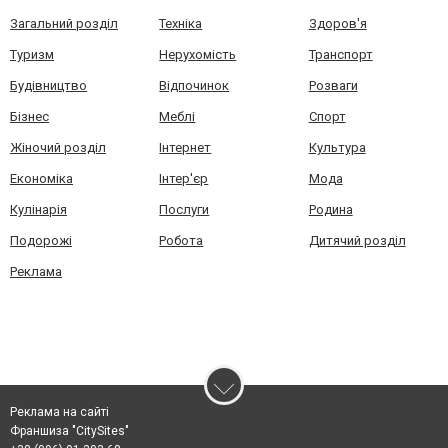
Загальний розділ
Техніка
Здоров'я
Туризм
Нерухомість
Транспорт
Будівництво
Відпочинок
Розваги
Бізнес
Меблі
Спорт
Жіночий розділ
Інтернет
Культура
Економіка
Інтер'єр
Мода
Кулінарія
Послуги
Родина
Подорожі
Робота
Дитячий розділ
Реклама
Реклама на сайті
Франшиза "CitySites"