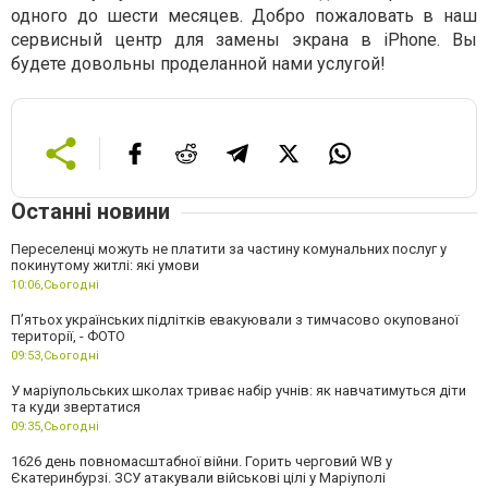
одного до шести месяцев. Добро пожаловать в наш
сервисный центр для замены экрана в iPhone. Вы
будете довольны проделанной нами услугой!
Останні новини
Переселенці можуть не платити за частину комунальних послуг у
покинутому житлі: які умови
10:06,
Сьогодні
П’ятьох українських підлітків евакуювали з тимчасово окупованої
території, - ФОТО
09:53,
Сьогодні
У маріупольських школах триває набір учнів: як навчатимуться діти
та куди звертатися
09:35,
Сьогодні
1626 день повномасштабної війни. Горить черговий WB у
Єкатеринбурзі. ЗСУ атакували військові цілі у Маріуполі