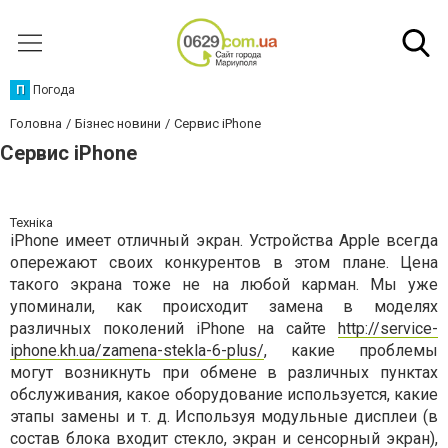
П
Погода
Головна
Бізнес новини
Сервис iPhone
Сервис iPhone
Техніка
iPhone имеет отличный экран. Устройства Apple всегда
опережают своих конкурентов в этом плане. Цена
такого экрана тоже не на любой карман. Мы уже
упоминали, как происходит замена в моделях
различных поколений iPhone на сайте
http://service-
iphone.kh.ua/zamena-stekla-6-plus/
, какие проблемы
могут возникнуть при обмене в различных пунктах
обслуживания, какое оборудование используется, какие
этапы замены и т. д. Используя модульные дисплеи (в
состав блока входит стекло, экран и сенсорный экран),