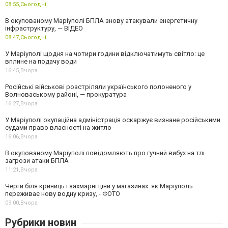
08:55,
Сьогодні
В окупованому Маріуполі БПЛА знову атакували енергетичну
інфраструктуру, — ВІДЕО
08:47,
Сьогодні
У Маріуполі щодня на чотири години відключатимуть світло: це
вплине на подачу води
16:45,
Вчора
Російські військові розстріляли українського полоненого у
Волноваському районі, — прокуратура
16:27,
Вчора
У Маріуполі окупаційна адміністрація оскаржує визнане російськими
судами право власності на житло
16:06,
Вчора
В окупованому Маріуполі повідомляють про гучний вибух на тлі
загрози атаки БПЛА
11:21,
Вчора
Черги біля криниць і захмарні ціни у магазинах: як Маріуполь
переживає нову водну кризу, - ФОТО
09:00,
Вчора
Рубрики новин