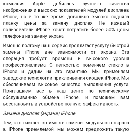
компания Apple добилась лучшего качества
изображения и высоких показателей модулей дисплеев
iPhone, но в то же время довольно высоко подняла
планку цены за замену дисплея. Не каждый
пользователь iPhone хочет потратить более 50% цены
телефона на замену экрана.
Именно поэтому наш сервис предлагает услугу быстрой
замены iPhone вне зависимости от экрана. Эта
операция требует времени и высокого уровня
профессионализма. С легкостью поменяем стекло в
iPhone и дадим на это гарантию. Мы применяем
заводские технологии приклеивания окошек iPhone. Мы
обеспечиваем высокое качество выполнения услуги.
Приглашаем вас в наш центр по техническому
обслуживанию обмена iPhone, и поможем вам
восстановить в устройстве полную эффективность.
Замена дисплея (экрана) iPhone
Тем, кто считает стоимость замены модульного экрана
в iPhone приемлемой, мы можем предложить такую