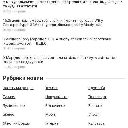
У маріупольських школах триває набір учнів: як навчатимуться діти
та куди звертатися
09:35,
7 серпня
1626 день повномасштабної війни. Горить черговий WB у
Єкатеринбурзі. ЗСУ атакували військові цілі у Маріуполі
08:55,
7 серпня
В окупованому Маріуполі БПЛА знову атакували енергетичну
інфраструктуру, — ВІДЕО
08:47,
7 серпня
У Маріуполі щодня на чотири години відключатимуть світло: це
вплине на подачу води
16:45,
6 серпня
Рубрики новин
Загальний розділ
Техніка
Здоров'я
Туризм
Нерухомість
Транспорт
Будівництво
Відпочинок
Розваги
Бізнес
Меблі
Спорт
Жіночий розділ
Інтернет
Культура