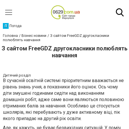
П
Погода
Головна
Бізнес новини
З сайтом FreeGDZ другокласники
полюблять навчання
З сайтом FreeGDZ другокласники полюблять
навчання
Дитячий розділ
В сучасній освітній системі пріоритетним вважається не
рівень знань учня, а показники його оцінок. Ось чому
діти змушені годинами сидіти над виконанням
домашніх робіт, адже саме вони являються половиною
отриманих балів за навчання. Особливо це стосується
школярів, які перебувають у дуже активному віці, пік
якого припадає на другий рік освіти.
Але, як кажуть, не буває безвихідних ситуацій. У поміч