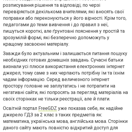
розписування рішення та відповіді, по черзі
перевіряється декількома вчителями, які вносять свої
поправки або переконуються у його вірності. Крім того,
педагогами до теми вивчення і до правил з неї,
пишуться короткі, але ґрунтовні пояснення у простій та
зрозумілій формі, які безперечно допоможуть у
кращому засвоєнні матеріалу.
Завжди було актуальним і залишається питання пошуку
необхідних готових домашніх завдань. Сучасні батьки
визнали усі плюси використання електронних інтернет
джерел, тому саме з них черпають потрібну їм та їхнім
чадам інформацію. Серед величезного інтернет
простору головне не заплутатись і не потрапити на
негативні сайти, які попросять за перегляд матеріалів на
своїх сторінках не тільки реєстрації, але й плати.
Освітній портал
FreeGDZ
уже показав себе, як надійне
джерело ГДЗ за 2 клас з таких предметів як:
математика, українська мова, англійська мова. Сторінки
даного сайту мають повністю відкритий доступ для