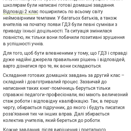
школярам були написані готові домашні завдання.
Відповіді 2 клас
поширились по всьому світу
неймовірними темпами. У багатьох батьків, а також
вчителів на початку появи ГДЗ були певні сумніви з
приводу їхньої доцільності. Та ситуація змінилася
повністю, як тільки вони побачили позитивні зрушення
в успішності учнів.
Для того, щоб бути впевненими у тому, що ГДЗ і справді
дуже надійні джерела правильних рішень і відповідей,
варто дізнатися про те, як вони складаються.
Складання готових домашніх завдань за другий клас –
складний і довготривалий процес. Зазвичай до
написання таких книг-помічниць беруться тільки
справжні педагоги-професіонали, які мають величезний
стаж роботи і відповідну кваліфікацію. Так, в першу
чергу, обирається підручник, до якого і будуть писатися
розв’язання тих чи інших вправ. Далі збирається
колектив учителів, який береться до роботи.
Кожне завдання, після вирішення і поетапного