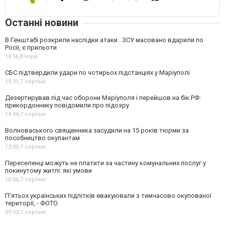
Останні новини
В Генштабі розкрили наслідки атаки . ЗСУ масовано вдарили по
Росії, є прильоти
14:56,
Вчора
СБС підтвердили удари по чотирьох підстанціях у Маріуполі
19:31,
7 серпня
Дезертирував під час оборони Маріуполя і перейшов на бік РФ:
прикордоннику повідомили про підозру
14:44,
7 серпня
Волноваського священника засудили на 15 років тюрми за
пособництво окупантам
13:00,
7 серпня
Переселенці можуть не платити за частину комунальних послуг у
покинутому житлі: які умови
10:06,
7 серпня
П’ятьох українських підлітків евакуювали з тимчасово окупованої
території, - ФОТО
09:53,
7 серпня