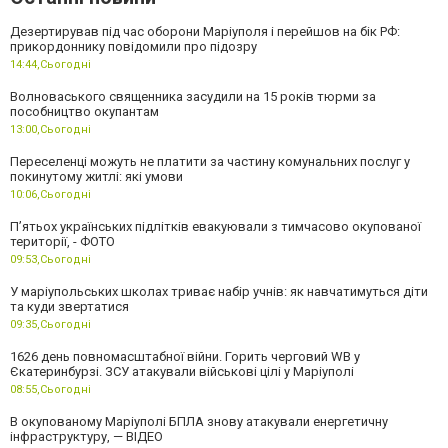
Дезертирував під час оборони Маріуполя і перейшов на бік РФ:
прикордоннику повідомили про підозру
14:44,
Сьогодні
Волноваського священника засудили на 15 років тюрми за
пособництво окупантам
13:00,
Сьогодні
Переселенці можуть не платити за частину комунальних послуг у
покинутому житлі: які умови
10:06,
Сьогодні
П’ятьох українських підлітків евакуювали з тимчасово окупованої
території, - ФОТО
09:53,
Сьогодні
У маріупольських школах триває набір учнів: як навчатимуться діти
та куди звертатися
09:35,
Сьогодні
1626 день повномасштабної війни. Горить черговий WB у
Єкатеринбурзі. ЗСУ атакували військові цілі у Маріуполі
08:55,
Сьогодні
В окупованому Маріуполі БПЛА знову атакували енергетичну
інфраструктуру, — ВІДЕО