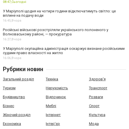
08:47,
Сьогодні
У Маріуполі щодня на чотири години відключатимуть світло: це
вплине на подачу води
16:45,
Вчора
Російські військові розстріляли українського полоненого у
Волноваському районі, — прокуратура
16:27,
Вчора
У Маріуполі окупаційна адміністрація оскаржує визнане російськими
судами право власності на житло
16:06,
Вчора
Рубрики новин
Загальний розділ
Техніка
Здоров'я
Туризм
Нерухомість
Транспорт
Будівництво
Відпочинок
Розваги
Бізнес
Меблі
Спорт
Жіночий розділ
Інтернет
Культура
Економіка
Інтер'єр
Мода