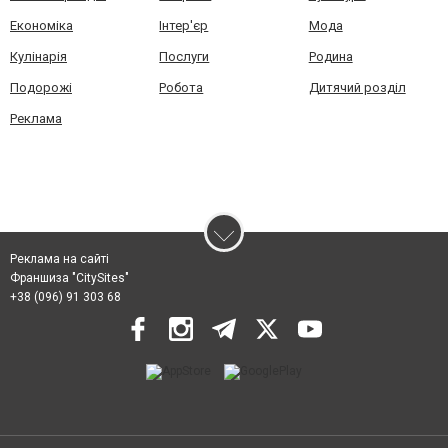
Економіка
Інтер'єр
Мода
Кулінарія
Послуги
Родина
Подорожі
Робота
Дитячий розділ
Реклама
Реклама на сайті
Франшиза "CitySites"
+38 (096) 91 303 68