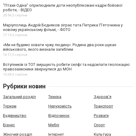
"Птахи Одіна" оприлюднили доти неопубліковані кадри бойової
роботи, - ВІДЕО
20:54,
5 серпня
Маріуполець Андрій Бєдняков зіграє тата Петрика П’яточкина у
новому українському фільмі, - ФОТО
17:15,
5 серпня
«Ми не будемо ховати чужу людину». Родина два роки шукає
військового, якого визнали загиблим
16:17,
5 серпня
Вступників із ТОТ змушують робити селфі та надсилати геолокацію:
правозахисники звернулися до МОН
15:04,
5 серпня
Рубрики новин
Загальний розділ
Техніка
Здоров'я
Туризм
Нерухомість
Транспорт
Будівництво
Відпочинок
Розваги
Бізнес
Меблі
Спорт
Жіночий розділ
Інтернет
Культура