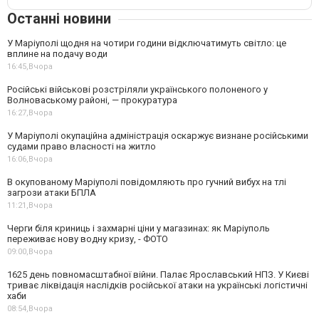
Останні новини
У Маріуполі щодня на чотири години відключатимуть світло: це
вплине на подачу води
16:45,
Вчора
Російські військові розстріляли українського полоненого у
Волноваському районі, — прокуратура
16:27,
Вчора
У Маріуполі окупаційна адміністрація оскаржує визнане російськими
судами право власності на житло
16:06,
Вчора
В окупованому Маріуполі повідомляють про гучний вибух на тлі
загрози атаки БПЛА
11:21,
Вчора
Черги біля криниць і захмарні ціни у магазинах: як Маріуполь
переживає нову водну кризу, - ФОТО
09:00,
Вчора
1625 день повномасштабної війни. Палає Ярославський НПЗ. У Києві
триває ліквідація наслідків російської атаки на українські логістичні
хаби
08:54,
Вчора