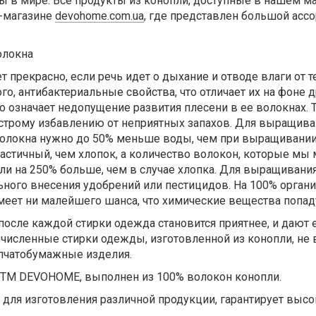
 в мире. Все продукты из конопли, доступные в нашем ма
т-магазине
devohome.com.ua
, где представлен большой асс
олокна
 прекрасно, если речь идет о дыхание и отводе влаги от т
го, антибактериальные свойства, что отличает их на фоне 
о означает недопущение развития плесени в ее волокнах. 
строму избавлению от неприятных запахов. Для выращива
волокна нужно до 50% меньше воды, чем при выращивании
ластичный, чем хлопок, а количество волокон, которые м
пли на 250% больше, чем в случае хлопка. Для выращивани
ьного внесения удобрений или пестицидов. На 100% органи
 имеет ни малейшего шанса, что химические вещества попад
осле каждой стирки одежда становится приятнее, и дают
исленные стирки одежды, изготовленной из конопли, не 
опчатобумажные изделия.
 ТМ DEVOHOME, выполнен из 100% волокон конопли.
для изготовления различной продукции, гарантирует выс