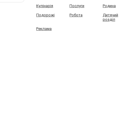
Кулінарія
Послуги
Родина
Подорожі
Робота
Дитячий
розділ
Реклама