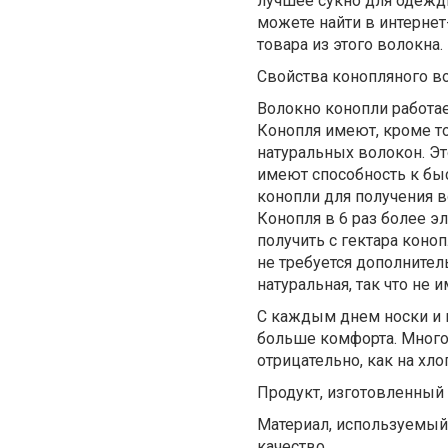
лучшее сукно для одежды
можете найти в интерне
товара из этого волокна.
Свойства конопляного в
Волокно конопли работает
Конопля имеют, кроме то
натуральных волокон. Эт
имеют способность к бы
конопли для получения 
Конопля в 6 раз более э
получить с гектара коно
не требуется дополнител
натуральная, так что не
С каждым днем носки и п
больше комфорта. Многоч
отрицательно, как на хл
Продукт, изготовленный
Материал, используемый 
качество.