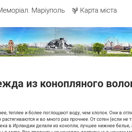
Меморіал. Маріуполь
Карта міста
жда из конопляного воло
ее, теплее и более поглощают воду, чем хлопок. Они в отл
 растягиваются и во много раз прочнее. От сотен (если не т
ека в Ирландии делали из конопли, лучшее нижнее белье, 