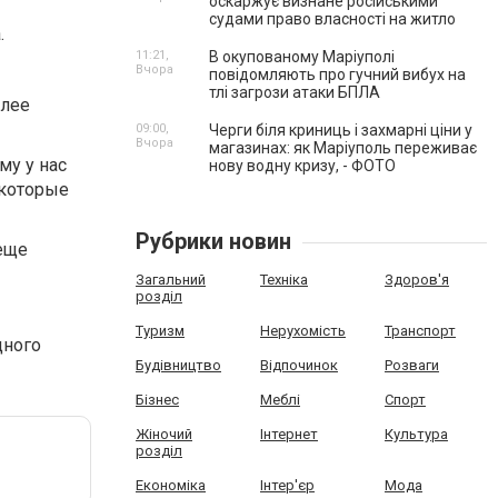
оскаржує визнане російськими
судами право власності на житло
.
11:21,
В окупованому Маріуполі
Вчора
повідомляють про гучний вибух на
тлі загрози атаки БПЛА
олее
09:00,
Черги біля криниць і захмарні ціни у
Вчора
магазинах: як Маріуполь переживає
му у нас
нову водну кризу, - ФОТО
 которые
Рубрики новин
 еще
Загальний
Техніка
Здоров'я
розділ
Туризм
Нерухомість
Транспорт
дного
Будівництво
Відпочинок
Розваги
Бізнес
Меблі
Спорт
Жіночий
Інтернет
Культура
розділ
Економіка
Інтер'єр
Мода