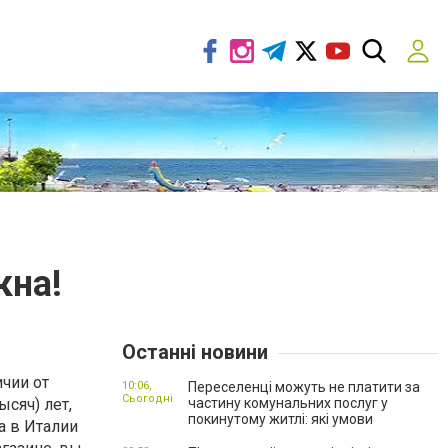
кна!
Останні новини
ичии от
10:06,
Переселенці можуть не платити за
Сьогодні
ысяч) лет,
частину комунальних послуг у
покинутому житлі: які умови
а в Италии