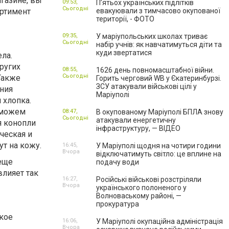
газине, вы
09:53,
П’ятьох українських підлітків
Сьогодні
ортимент
евакуювали з тимчасово окупованої
території, - ФОТО
09:35,
У маріупольських школах триває
Сьогодні
набір учнів: як навчатимуться діти та
куди звертатися
ела.
других
08:55,
1626 день повномасштабної війни.
Сьогодні
Также
Горить черговий WB у Єкатеринбурзі.
ЗСУ атакували військові цілі у
ния
Маріуполі
 хлопка.
ы можем
08:47,
В окупованому Маріуполі БПЛА знову
Сьогодні
атакували енергетичну
я конопли
інфраструктуру, — ВІДЕО
ческая и
ут на кожу.
16:45,
У Маріуполі щодня на чотири години
Вчора
відключатимуть світло: це вплине на
 еще
подачу води
влияет так
16:27,
Російські військові розстріляли
Вчора
українського полоненого у
Волноваському районі, —
прокуратура
окое
16:06,
У Маріуполі окупаційна адміністрація
Вчора