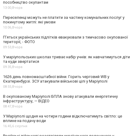
пособництво окупантам
13:00,
Вчора
Переселенці можуть не платити за частину комунальних послуг у
покинутому житлі: які умови
10:06,
Вчора
П’ятьох українських підлітків евакуювали з тимчасово окупованої
території, - ФОТО
09:53,
Вчора
У маріупольських школах триває набір учнів: як навчатимуться діти
та куди звертатися
09:35,
Вчора
1626 день повномасштабної війни. Горить черговий WB у
Єкатеринбурзі. ЗСУ атакували військові цілі у Маріуполі
08:55,
Вчора
В окупованому Маріуполі БПЛА знову атакували енергетичну
інфраструктуру, — ВІДЕО
08:47,
Вчора
У Маріуполі щодня на чотири години відключатимуть світло: це
вплине на подачу води
16:45,
6 серпня
Російські військові розстріляли українського полоненого у