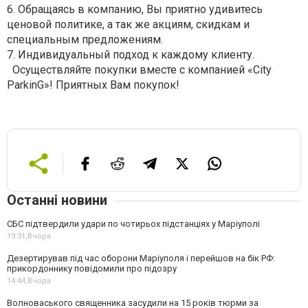
6. Обращаясь в компанию, Вы приятно удивитесь
ценовой политике, а так же акциям, скидкам и
специальным предложениям.
7. Индивидуальный подход к каждому клиенту.
Осуществляйте покупки вместе с компанией «City
ParkinG»! Приятных Вам покупок!
Останні новини
СБС підтвердили удари по чотирьох підстанціях у Маріуполі
19:31,
Вчора
Дезертирував під час оборони Маріуполя і перейшов на бік РФ:
прикордоннику повідомили про підозру
14:44,
Вчора
Волноваського священника засудили на 15 років тюрми за