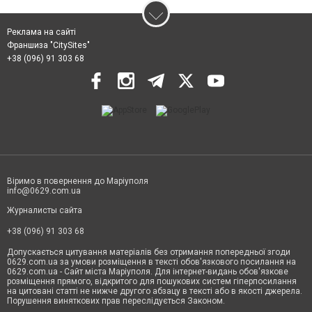
Реклама на сайті
Франшиза "CitySites"
+38 (096) 91 303 68
Віримо в повернення до Маріуполя
info@0629.com.ua
Журналисты сайта
+38 (096) 91 303 68
Допускається цитування матеріалів без отримання попередньої згоди
0629.com.ua за умови розміщення в тексті обов'язкового посилання на
0629.com.ua - Сайт міста Маріуполя. Для інтернет-видань обов'язкове
розміщення прямого, відкритого для пошукових систем гіперпосилання
на цитовані статті не нижче другого абзацу в тексті або в якості джерела.
Порушення виняткових прав переслідується Законом.