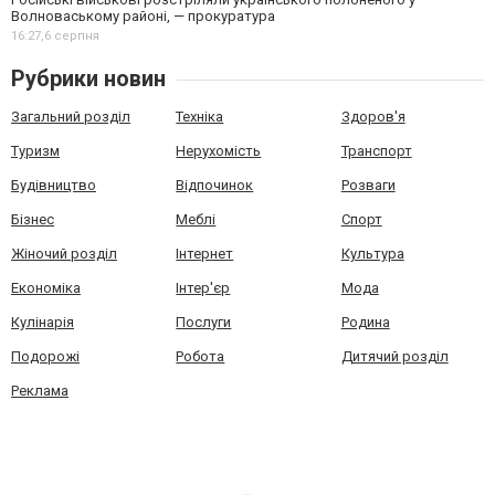
Волноваському районі, — прокуратура
16:27,
6 серпня
Рубрики новин
Загальний розділ
Техніка
Здоров'я
Туризм
Нерухомість
Транспорт
Будівництво
Відпочинок
Розваги
Бізнес
Меблі
Спорт
Жіночий розділ
Інтернет
Культура
Економіка
Інтер'єр
Мода
Кулінарія
Послуги
Родина
Подорожі
Робота
Дитячий розділ
Реклама