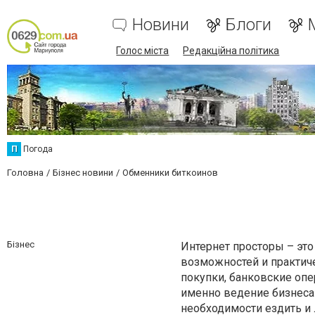
Новини
Блоги
Голос міста
Редакційна політика
П
Погода
Головна
Бізнес новини
Обменники биткоинов
Бізнес
Интернет просторы – это
возможностей и практич
покупки, банковские опе
именно ведение бизнеса 
необходимости ездить и 