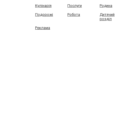
Кулінарія
Послуги
Родина
Подорожі
Робота
Дитячий
розділ
Реклама