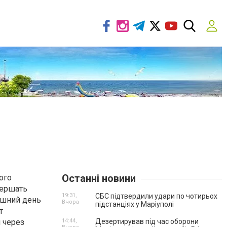
Останні новини
ого
вершать
19:31,
СБС підтвердили удари по чотирьох
няшний день
Вчора
підстанціях у Маріуполі
т
 через
14:44,
Дезертирував під час оборони