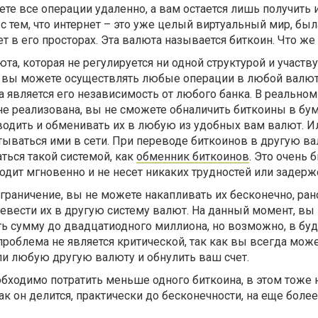
ете все операции удаленно, а вам остается лишь получить 
 с тем, что интернет – это уже целый виртуальный мир, был
т в его просторах. Эта валюта называется биткоин. Что же 
та, которая не регулируется ни одной структурой и участв
е, вы можете осуществлять любые операции в любой валют
является его независимость от любого банка. В реальном
 не реализована, вы не сможете обналичить биткоины в б
водить и обменивать их в любую из удобных вам валют. И
тываться ими в сети. При переводе биткоинов в другую в
ться такой системой, как
обменник биткоинов
. Это очень
одит мгновенно и не несет никаких трудностей или задерж
ограничение, вы не можете накапливать их бесконечно, ран
евести их в другую систему валют. На данный момент, вы
ь сумму до двадцатиодного миллиона, но возможно, в бу
 проблема не является критической, так как вы всегда мож
ли любую другую валюту и обнулить ваш счет.
обходимо потратить меньше одного биткоина, в этом тоже 
ак он делится, практически до бесконечности, на еще бол