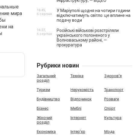
інфраструктуру, — ВІДЕО
ональные
16:45,
У Маріуполі щодня на чотири години
ение мира
6 серпня
відключатимуть світло: це вплине на
 бы
подачу води
ени на
16:27,
Російські військові розстріляли
сы
6 серпня
українського полоненого у
Волноваському районі, —
прокуратура
Рубрики новин
Загальний
Техніка
Здоров'я
розділ
Туризм
Нерухомість
Транспорт
Будівництво
Відпочинок
Розваги
Бізнес
Меблі
Спорт
Жіночий
Інтернет
Культура
розділ
Економіка
Інтер'єр
Мода