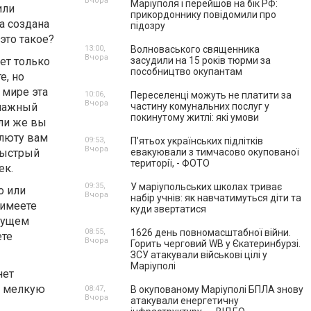
Вчора
Маріуполя і перейшов на бік РФ:
или
прикордоннику повідомили про
а создана
підозру
это такое?
13:00,
Волноваського священника
Вчора
ует только
засудили на 15 років тюрми за
пособництво окупантам
е, но
 мире эта
10:06,
Переселенці можуть не платити за
Вчора
умажный
частину комунальних послуг у
покинутому житлі: які умови
ли же вы
алюту вам
09:53,
П’ятьох українських підлітків
Вчора
 быстрый
евакуювали з тимчасово окупованої
території, - ФОТО
ек.
09:35,
У маріупольських школах триває
о или
Вчора
набір учнів: як навчатимуться діти та
 имеете
куди звертатися
дущем
08:55,
1626 день повномасштабної війни.
ете
Вчора
Горить черговий WB у Єкатеринбурзі.
ЗСУ атакували військові цілі у
Маріуполі
нет
ее мелкую
08:47,
В окупованому Маріуполі БПЛА знову
Вчора
атакували енергетичну