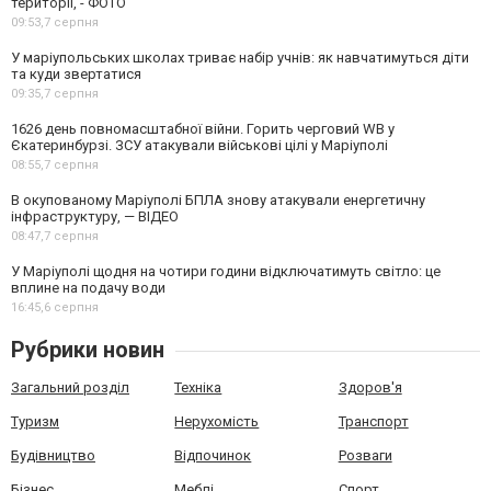
території, - ФОТО
09:53,
7 серпня
У маріупольських школах триває набір учнів: як навчатимуться діти
та куди звертатися
09:35,
7 серпня
1626 день повномасштабної війни. Горить черговий WB у
Єкатеринбурзі. ЗСУ атакували військові цілі у Маріуполі
08:55,
7 серпня
В окупованому Маріуполі БПЛА знову атакували енергетичну
інфраструктуру, — ВІДЕО
08:47,
7 серпня
У Маріуполі щодня на чотири години відключатимуть світло: це
вплине на подачу води
16:45,
6 серпня
Рубрики новин
Загальний розділ
Техніка
Здоров'я
Туризм
Нерухомість
Транспорт
Будівництво
Відпочинок
Розваги
Бізнес
Меблі
Спорт