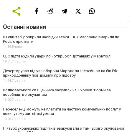
Останні новини
В Генштабі розкрили наслідки атаки . ЗСУ масовано вдарили по
Росії, є прильоти
14:56,
Вчора
СБС підтвердили удари по чотирьох підстанціях у Маріуполі
19:31,
7 серпня
Дезертирував під час оборони Маріуполя і перейшов на бік РФ:
прикордоннику повідомили про підозру
14:44,
7 серпня
Волноваського священника засудили на 15 років тюрми за
пособництво окупантам
13:00,
7 серпня
Переселенці можуть не платити за частину комунальних послуг у
покинутому житлі: які умови
10:06,
7 серпня
П’ятьох українських підлітків евакуювали з тимчасово окупованої