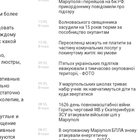
Вчора
Маріуполя і перейшов на бік РФ:
прикордоннику повідомили про
підозру
м более
13:00,
Волноваського священника
Вчора
довать
засудили на 15 років тюрми за
пособництво окупантам
аждому
к какой
10:06,
Переселенці можуть не платити за
Вчора
частину комунальних послуг у
покинутому житлі: які умови
о,
 люстры,
09:53,
П’ятьох українських підлітків
Вчора
евакуювали з тимчасово окупованої
території, - ФОТО
ативные.
09:35,
У маріупольських школах триває
льно
Вчора
набір учнів: як навчатимуться діти та
остаточно
куди звертатися
колепие, а
08:55,
1626 день повномасштабної війни.
Вчора
Горить черговий WB у Єкатеринбурзі.
ЗСУ атакували військові цілі у
руглые и
Маріуполі
ещение
тивные
08:47,
В окупованому Маріуполі БПЛА знову
Вчора
атакували енергетичну
зуются