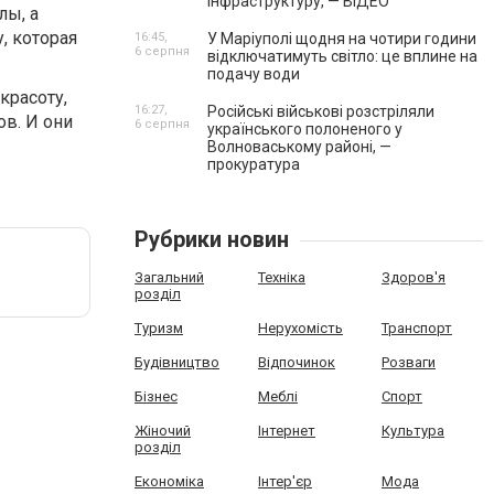
інфраструктуру, — ВІДЕО
лы, а
, которая
16:45,
У Маріуполі щодня на чотири години
6 серпня
відключатимуть світло: це вплине на
подачу води
красоту,
16:27,
Російські військові розстріляли
в. И они
6 серпня
українського полоненого у
Волноваському районі, —
прокуратура
Рубрики новин
Загальний
Техніка
Здоров'я
розділ
Туризм
Нерухомість
Транспорт
Будівництво
Відпочинок
Розваги
Бізнес
Меблі
Спорт
Жіночий
Інтернет
Культура
розділ
Економіка
Інтер'єр
Мода