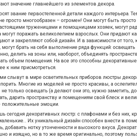
тают значение главнейшего из элементов декора.
сят звание первостепенной детали каждого интерьера. Те
 не просто многообразен – огромен! Они могут быть просто
 настоящими труженицами и помощницами хозяек, могут ра
а могут поражать великолепием взрослых. Они придают к
ют и закрепляют собой дизайн. И в зависимости от того, 
, могут брать на себя выполнение ряда функций: освещать
но, делить на зоны или, наоборот, объединять пространств
ать объем помещения. На все это способны декоративные
ее к ним присмотреться.
ми слывут в мире осветительных приборов люстры декор
оспорить. Многие из моделей не просто красивы, а ослепите
 не только освещать (а делают они это, нужно заметить, д
шать, дарить пространству и помещениям свой блеск и вели
 - положительные эмоции.
шь сегодня декоративных люстр: с плафонами и без них, к
маленькие… Их уникальный дизайн способен внести в пом
, добавить нотку утонченности и высокого вкуса. Декора
о и изящно, но в то же время оригинально, поэтому поль