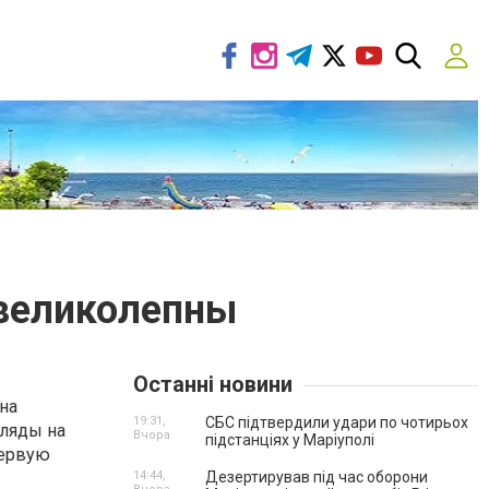
великолепны
Останні новини
на
19:31,
СБС підтвердили удари по чотирьох
гляды на
Вчора
підстанціях у Маріуполі
первую
14:44,
Дезертирував під час оборони