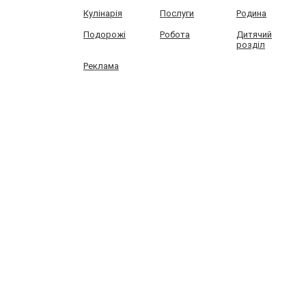
Кулінарія
Послуги
Родина
Подорожі
Робота
Дитячий
розділ
Реклама