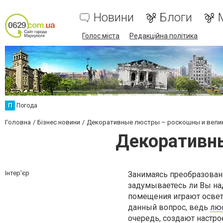
Новини
Блоги
Голос міста
Редакційна політика
П
Погода
Головна
Бізнес новини
Декоративные люстры – роскошны и вели
Декоративн
Інтер'єр
Занимаясь преобразовани
задумываетесь ли Вы над
помещения играют освет
данный вопрос, ведь
лю
очередь, создают настро