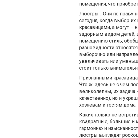
помещения, что приобре
Люстры… Они по праву но
сегодня, когда выбор их
красавицами, а могут –
задорным видом детей, 
помещению стиль, обобща
разновидности относятся
выборочно или направлен
увеличивать или уменьш
стоит только внимательн
Признанными красавица
Что ж, здесь не с чем п
великолепны, их задача -
качественно), но и укра
хозяевам и гостям дома
Каких только не встрети
квадратные, большие и 
гармонию и изысканность
люстры выглядят роскошн