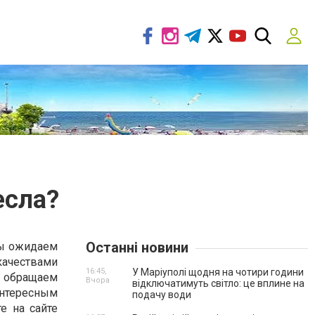
есла?
Останні новини
мы ожидаем
качествами
16:45,
У Маріуполі щодня на чотири години
ы обращаем
Вчора
відключатимуть світло: це вплине на
интересным
подачу води
е на сайте