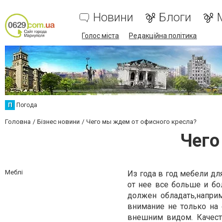
Новини
Блоги
Голос міста
Редакційна політика
П
Погода
Головна
Бізнес новини
Чего мы ждем от офисного кресла?
Чего
Меблі
Из года в год мебели д
от нее все больше и б
должен обладать,напри
внимание не только на 
внешним видом. Качес