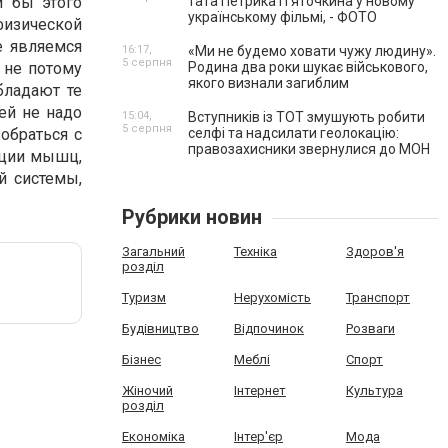
и бы этого
тата Петрика П’яточкина у новому
українському фільмі, - ФОТО
изической
е являемся
16:17,
«Ми не будемо ховати чужу людину».
5 серпня
 не потому
Родина два роки шукає військового,
якого визнали загиблим
бладают те
ей не надо
15:04,
Вступників із ТОТ змушують робити
5 серпня
обраться с
селфі та надсилати геолокацію:
правозахисники звернулися до МОН
ации мышц,
й системы,
Рубрики новин
Загальний
Техніка
Здоров'я
розділ
Туризм
Нерухомість
Транспорт
Будівництво
Відпочинок
Розваги
Бізнес
Меблі
Спорт
Жіночий
Інтернет
Культура
розділ
Економіка
Інтер'єр
Мода