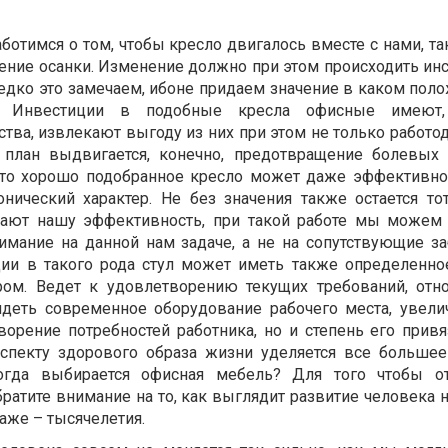
отимся о том, чтобы кресло двигалось вместе с нами, та
ение осанки. Изменение должно при этом происходить инс
едко это замечаем, ибоне придаем значение в каком пол
. Инвестиции в подобные кресла офисные имеют,
ва, извлекают выгоду из них при этом не только работод
 план выдвигается, конечно, предотвращение болевых
 что хорошо подобранное кресло может даже эффективно
онический характер. Не без значения также остается тот
ают нашу эффективность, при такой работе мы можем 
имание на данной нам задаче, а не на сопутствующие за
ции в такого рода стул может иметь также определенно
ером. Ведет к удовлетворению текущих требований, отн
ядеть современное оборудование рабочего места, увели
ворение потребностей работника, но и степень его привя
аспекту здорового образа жизни уделяется все больше
огда выбирается офисная мебель? Для того чтобы от
ратите внимание на то, как выглядит развитие человека 
даже – тысячелетия.