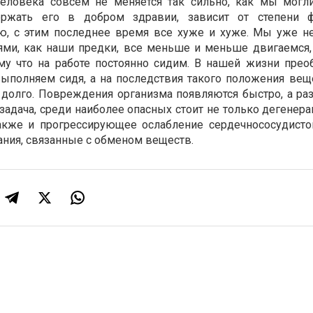
 человека совсем не меняется так сильно, как мы могл
ержать его в добром здравии, зависит от степени ф
ию, с этим последнее время все хуже и хуже. Мы уже н
ями, как наши предки, все меньше и меньше двигаемся,
ому что на работе постоянно сидим. В нашей жизни прео
ыполняем сидя, а на последствия такого положения вещ
олго. Повреждения организма появляются быстро, а раз
задача, среди наиболее опасных стоит не только дегенер
также и прогрессирующее ослабление сердечнососудисто
ания, связанные с обменом веществ.