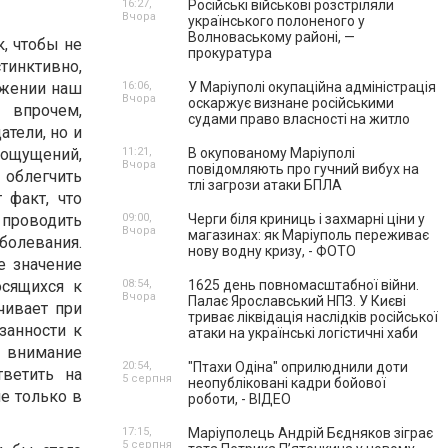
16:27,
Російські військові розстріляли
Вчора
українського полоненого у
Волноваському районі, —
к, чтобы не
прокуратура
тинктивно,
ожении наш
16:06,
У Маріуполі окупаційна адміністрація
Вчора
оскаржує визнане російськими
 впрочем,
судами право власності на житло
атели, но и
 ощущений,
11:21,
В окупованому Маріуполі
Вчора
повідомляють про гучний вибух на
 облегчить
тлі загрози атаки БПЛА
 факт, что
проводить
09:00,
Черги біля криниць і захмарні ціни у
Вчора
магазинах: як Маріуполь переживає
болевания.
нову водну кризу, - ФОТО
е значение
осящихся к
08:54,
1625 день повномасштабної війни.
Вчора
Палає Ярославський НПЗ. У Києві
чивает при
триває ліквідація наслідків російської
занности к
атаки на українські логістичні хаби
е внимание
20:54,
"Птахи Одіна" оприлюднили доти
ветить на
5 серпня
неопубліковані кадри бойової
не только в
роботи, - ВІДЕО
17:15,
Маріуполець Андрій Бєдняков зіграє
5 серпня