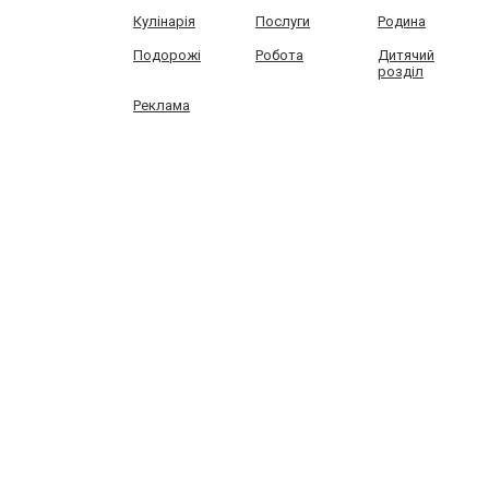
Кулінарія
Послуги
Родина
Подорожі
Робота
Дитячий
розділ
Реклама