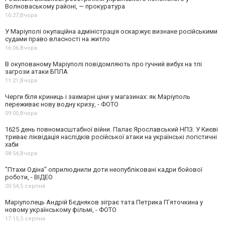
Волноваському районі, — прокуратура
16:27,
Вчора
У Маріуполі окупаційна адміністрація оскаржує визнане російськими
судами право власності на житло
16:06,
Вчора
В окупованому Маріуполі повідомляють про гучний вибух на тлі
загрози атаки БПЛА
11:21,
Вчора
Черги біля криниць і захмарні ціни у магазинах: як Маріуполь
переживає нову водну кризу, - ФОТО
09:00,
Вчора
1625 день повномасштабної війни. Палає Ярославський НПЗ. У Києві
триває ліквідація наслідків російської атаки на українські логістичні
хаби
08:54,
Вчора
"Птахи Одіна" оприлюднили доти неопубліковані кадри бойової
роботи, - ВІДЕО
20:54,
5 серпня
Маріуполець Андрій Бєдняков зіграє тата Петрика П’яточкина у
новому українському фільмі, - ФОТО
17:15,
5 серпня