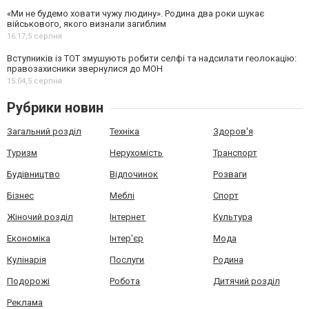
«Ми не будемо ховати чужу людину». Родина два роки шукає
військового, якого визнали загиблим
16:17,
5 серпня
Вступників із ТОТ змушують робити селфі та надсилати геолокацію:
правозахисники звернулися до МОН
15:04,
5 серпня
Рубрики новин
Загальний розділ
Техніка
Здоров'я
Туризм
Нерухомість
Транспорт
Будівництво
Відпочинок
Розваги
Бізнес
Меблі
Спорт
Жіночий розділ
Інтернет
Культура
Економіка
Інтер'єр
Мода
Кулінарія
Послуги
Родина
Подорожі
Робота
Дитячий розділ
Реклама